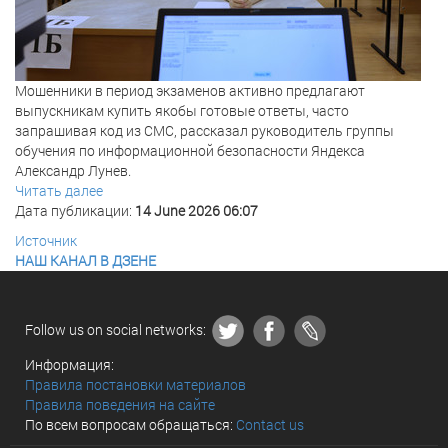
Мошенники в период экзаменов активно предлагают
выпускникам купить якобы готовые ответы, часто
запрашивая код из СМС, рассказал руководитель группы
обучения по информационной безопасности Яндекса
Александр Лунев.
Читать далее
Дата публикации:
14 June 2026 06:07
Источник
НАШ КАНАЛ В ДЗЕНЕ
Follow us on social networks:
Информация:
Правила постановки материалов
Правила поведения на сайте
По всем вопросам обращаться:
Contact us