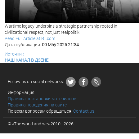
Wartime legacy underpins a strategic partnership rooted in
civilizational respect, not just realpolitik
Read Full Article at RT.com
Дата публикации:
09 May 2026 21:34
Источник
НАШ КАНАЛ В ДЗЕНЕ
Follow us on social networks:
Информация:
Правила постановки материалов
Правила поведения на сайте
По всем вопросам обращаться:
Contact us
© «The world and we» 2010 - 2026