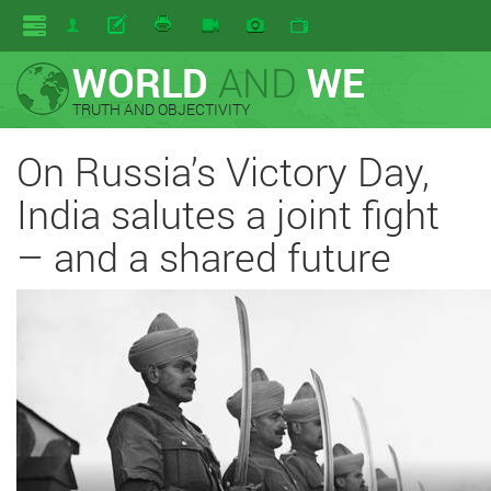
WORLD
AND
WE
TRUTH AND OBJECTIVITY
On Russia’s Victory Day,
India salutes a joint fight
– and a shared future