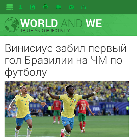
WORLD
AND
WE
TRUTH AND OBJECTIVITY
Винисиус забил первый
гол Бразилии на ЧМ по
футболу