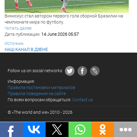
Винисиус стал автором первого гола сборной Бразилии на
чемпионате мира по футболу.
Читать далее
Дата публикации:
14 June 2026 05:57
Источник
НАШ КАНАЛ В ДЗЕНЕ
Follow us on social networks:
Информация:
Правила постановки материалов
Правила поведения на сайте
По всем вопросам обращаться:
Contact us
© «The world and we» 2010 - 2026