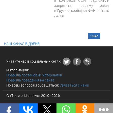
В конгрессе США предложили
запретить продажу ракет
в Грузию, сообщает ФАН. Читать
далее
<< Первая
16642
16643
16644
16645
16646
16647
16648
16649
16650
16651
Последняя >>
НАШ КАНАЛ В ДЗЕНЕ
Читайте нас в социальных сетях:
Информация:
Правила постановки материалов
Правила поведения на сайте
По всем вопросам обращаться:
Связаться с нами
© «The world and we» 2010 - 2026