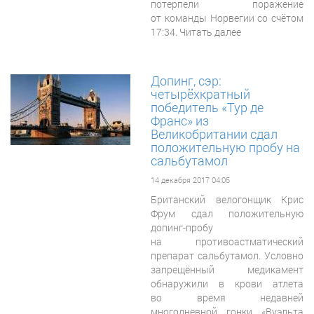
потерпели поражение
от команды Норвегии со счётом
17:34. Читать далее
Допинг, сэр:
четырёхкратный
победитель «Тур де
Франс» из
Великобритании сдал
положительную пробу на
сальбутамол
14 декабря 2017 04:05
Британский велогонщик Крис
Фрум сдал положительную
допинг-пробу
на противоастматический
препарат сальбутамол. Условно
запрещённый медикамент
обнаружили в крови атлета
во время недавней
многодневной гонки «Вуэльта