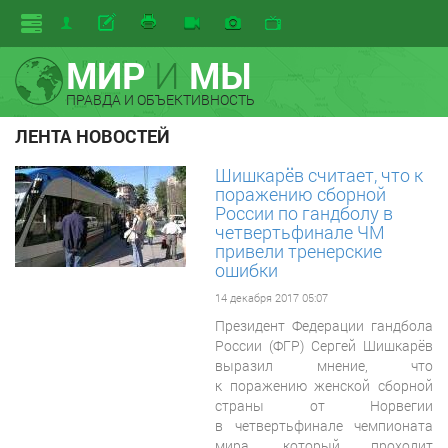
МИР
И
МЫ
ПРАВДА И ОБЪЕКТИВНОСТЬ
ЛЕНТА НОВОСТЕЙ
Шишкарёв считает, что к
поражению сборной
России по гандболу в
четвертьфинале ЧМ
привели тренерские
ошибки
14 декабря 2017 05:07
Президент Федерации гандбола
России (ФГР) Сергей Шишкарёв
выразил мнение, что
к поражению женской сборной
страны от Норвегии
в четвертьфинале чемпионата
мира, который проходит