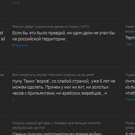
Anna
Россия уводит украинские дроны в сторону НАТО
Глава
втор
st
Если бы это было правдой, ни один дрон не упал бы
Терп
all
на российской территории.
Иван
Владимир
тво
Все конфликты внутри Кабмина Украины из-за денег
Подла
Нуну. Таких "воров", со слабой страной, уже 5 лет не
Инте
можем одолеть. Причем у них ни яхт, ни золотых
из 6
часов с брильянтами, ни арабских жеребцов, , н
чтоб
С
Павел
Почему мирный договор с Западом все больше кажется
Почем
несбыточной мечтой
несбы
Самым лучшим дипломатом во время войны
5 ле