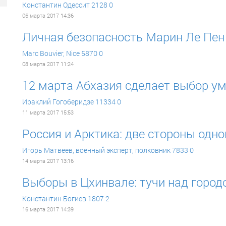
Константин Одессит
2128
0
06 марта 2017 14:36
Личная безопасность Марин Ле Пен
Marc Bouvier, Nice
5870
0
08 марта 2017 11:24
12 марта Абхазия сделает выбор у
Ираклий Гогоберидзе
11334
0
11 марта 2017 15:53
Россия и Арктика: две стороны одн
Игорь Матвеев, военный эксперт, полковник
7833
0
14 марта 2017 13:16
Выборы в Цхинвале: тучи над город
Константин Богиев
1807
2
16 марта 2017 14:39