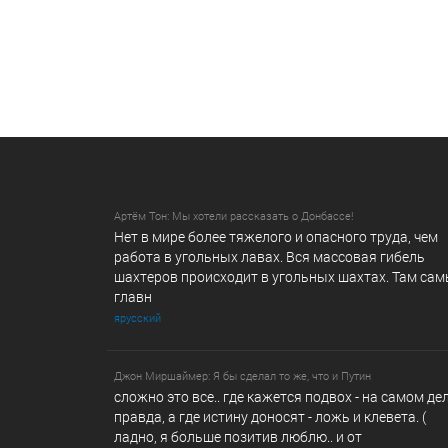
Артём Тон: Мы хотели рассказать о Донбассе!
Нет в мире более тяжелого и опасного труда, чем
работа в угольных лавах. Вся массовая гибель
шахтеров происходит в угольных шахтах. Там са
главн
ярусский
Джон Миршаймер: Я бы сделал то же, что и Путин
сложно это все.. где кажется подвох - на самом де
правда, а где истину доносят - ложь и клевета. (
ладно, я больше позитив люблю.. и от