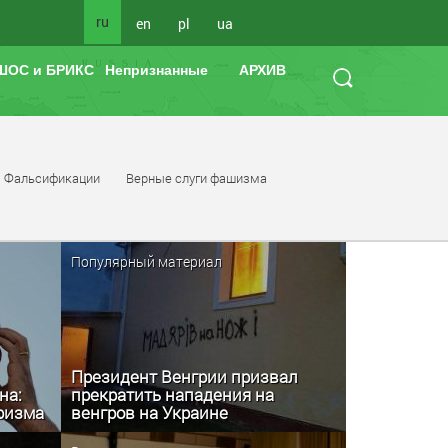
ru
en
pl
ua
ШОС и БРИКС
Непризнанные
АРХИВ
Фальсификации
Верные слуги фашизма
Популярный материал
Президент Венгрии призвал
на:
прекратить нападения на
аризма
венгров на Украине