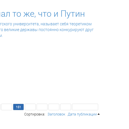
л то же, что и Путин
гского университета,
называет себя теоретиком
то великие державы постоянно конкурируют друг
м.
150
151
152
153
154
155
Последняя >>
Сортировка:
Заголовок
Дата публикации