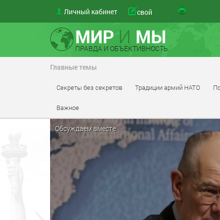
Личный кабинет
свой
МИР
И
МЫ
ПРАВДА И ОБЪЕКТИВНОСТЬ
Главные темы
Секреты без секретов
Традиции армий НАТО
По
Важное
Обсуждаем вместе