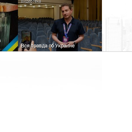
Видеотека
а
Вся правда об Украине