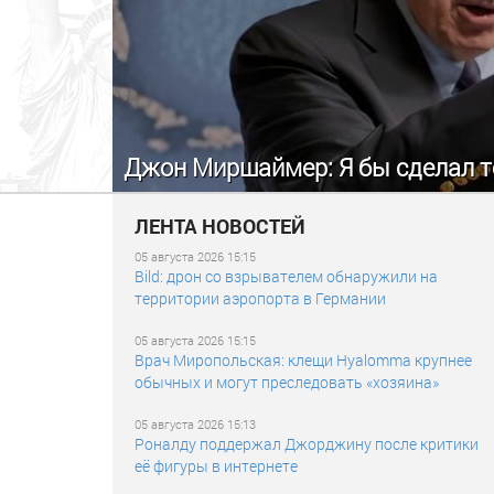
Джон Миршаймер: Я бы сделал то
ЛЕНТА НОВОСТЕЙ
05 августа 2026 15:15
Bild: дрон со взрывателем обнаружили на
территории аэропорта в Германии
05 августа 2026 15:15
Врач Миропольская: клещи Hyalomma крупнее
обычных и могут преследовать «хозяина»
05 августа 2026 15:13
Роналду поддержал Джорджину после критики
её фигуры в интернете