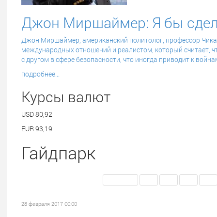
Джон Миршаймер: Я бы сдела
Джон Миршаймер,
американский политолог, профессор Чика
международных отношений и реалистом, который считает, ч
с другом в сфере безопасности, что иногда приводит к война
подробнее...
Курсы валют
USD
80,92
EUR
93,19
Гайдпарк
<< Первая
146
147
148
149
28 февраля 2017 00:00