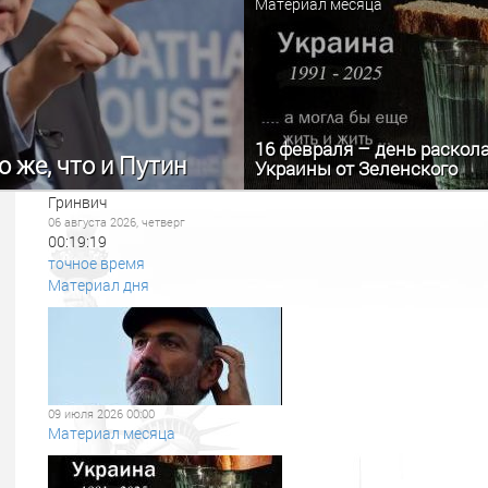
Материал месяца
16 февраля – день раскол
 же, что и Путин
Украины от Зеленского
Гринвич
06 августа 2026, четверг
00:19:20
точное время
Материал дня
09 июля 2026 00:00
Материал месяца