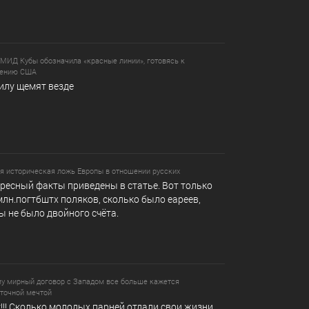
 МИД Кубы обозначила «красные линии», готовясь к
жению США
илу щемят везде
я историческая ложь Европы в отношении русских
ресный факты приведены в статье. Вот только
млн.погтбштх поляков, сколько было еареев,
ы не было двойного счёта.
у мирный договор с Западом все больше кажется
точной мечтой
т!!! Сколько молодых парней отдали свои жизни