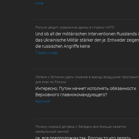
Anna
Россия уводит украинские дроны в сторону НАТО
Und ob all der militärischen Interventionen Russlands i
das Ukrainische Militär stärker den je. Entweder zeigen 
die russischen Angriffe keine
Tiziano Liniger
Латвия и Эстония сдали Украине в аренду воздушное пространс
для атак по России
Интересно, Путин начнет исполнять обязанности
Верховного главнокомандующего?
ярусский
Почему мирный договор с Западом все больше кажется
несбыточной мечтой
ок. все предположим так. России то что делать