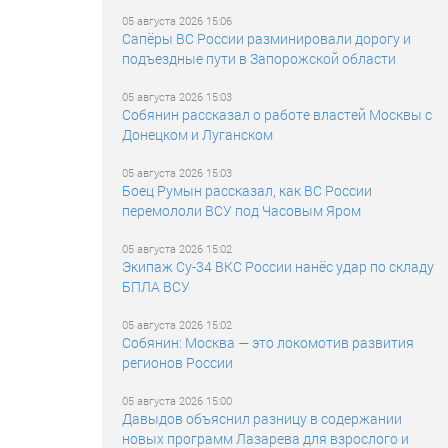
05 августа 2026 15:06
Сапёры ВС России разминировали дорогу и
подъездные пути в Запорожской области
05 августа 2026 15:03
Собянин рассказал о работе властей Москвы с
Донецком и Луганском
05 августа 2026 15:03
Боец Румын рассказал, как ВС России
перемололи ВСУ под Часовым Яром
05 августа 2026 15:02
Экипаж Су-34 ВКС России нанёс удар по складу
БПЛА ВСУ
05 августа 2026 15:02
Собянин: Москва — это локомотив развития
регионов России
05 августа 2026 15:00
Давыдов объяснил разницу в содержании
новых программ Лазарева для взрослого и