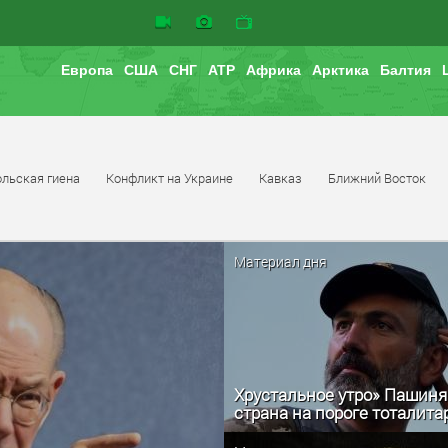
Европа
США
СНГ
АТР
Африка
Арктика
Балтия
льская гиена
Конфликт на Украине
Кавказ
Ближний Восток
Материал дня
Хрустальное утро» Пашиня
страна на пороге тоталит