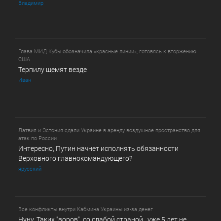
Владимир
Глава МИД Кубы обозначила «красные линии», готовясь к вторжению
США
Терпилу щемят везде
Иван
Латвия и Эстония сдали Украине в аренду воздушное пространство для
атак по России
Интересно, Путин начнет исполнять обязанности
Верховного главнокомандующего?
ярусский
Все конфликты внутри Кабмина Украины из-за денег
Нуну. Таких "воров", со слабой страной, уже 5 лет не