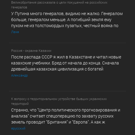
Великобритания рассказала о цели покушений на российских
генералов
У Путина много генералов, видимо не жалко. Генералом
больше, генералом меньше. А погибший земля ему
пухом не из толстомордых пузатых, честный вояка по
Леня
Россия - окраина Казахии
После распада СССР я жил в Казахстане и читал новые
казахские учебники. Бред от начала до конца. Сначала
древнейшая казахская цивилизация с богатей
Александр
К вопросу о территориальном устройстве бывших украинских
территорий
Странно, что "Центр политического прогнозирования и
анализа" считает спецоперацию по захвату русских
земель проводит "Британия" и "Европа". А как ж
ярусский