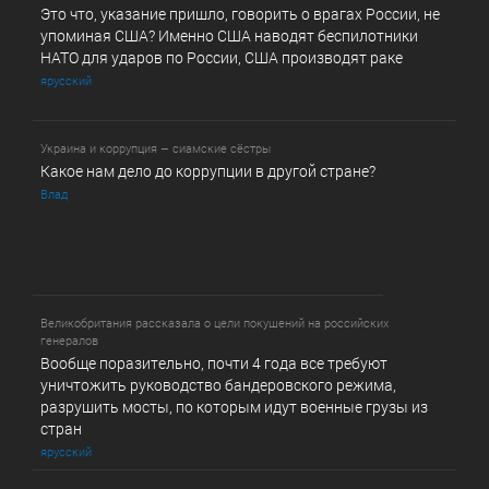
Это что, указание пришло, говорить о врагах России, не
упоминая США? Именно США наводят беспилотники
НАТО для ударов по России, США производят раке
ярусский
Украина и коррупция – сиамские сёстры
Какое нам дело до коррупции в другой стране?
Влад
Великобритания рассказала о цели покушений на российских
генералов
Вообще поразительно, почти 4 года все требуют
уничтожить руководство бандеровского режима,
разрушить мосты, по которым идут военные грузы из
стран
ярусский