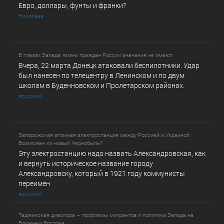
Евро, доллары, фунты и франки?
Николаев
В глазах Запада жизни граждан России значения не имеют
Вчера, 22 марта Донецк атаковали беспилотники. Удар
был нанесен по телецентру в Ленинском и по двум
школам в Буденновском и Пролетарском районах.
ярусский
Запорожская атомная электростанция между Россией и Украиной:
Возможен ли новый Чернобыль?
Эту электростанцию надо назвать Александровская, как
и вернуть историческое название городу
Александровску, который в 1921 году коммунисты
переимен
ярусский
Таджикская диаспора – проблемы мигрантов и политика Запада на
Ближнем Востоке