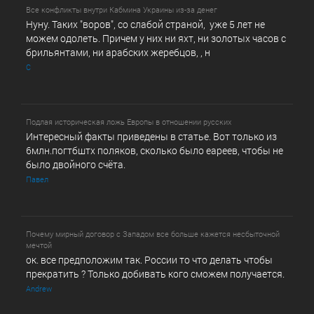
Все конфликты внутри Кабмина Украины из-за денег
Нуну. Таких "воров", со слабой страной, уже 5 лет не
можем одолеть. Причем у них ни яхт, ни золотых часов с
брильянтами, ни арабских жеребцов, , н
С
Подлая историческая ложь Европы в отношении русских
Интересный факты приведены в статье. Вот только из
6млн.погтбштх поляков, сколько было еареев, чтобы не
было двойного счёта.
Павел
Почему мирный договор с Западом все больше кажется несбыточной
мечтой
ок. все предположим так. России то что делать чтобы
прекратить ? Только добивать кого сможем получается.
Andrew