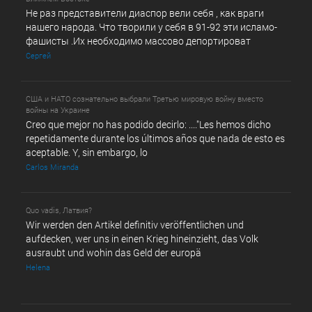
Не раз представители диаспор вели себя , как враги
нашего народа. Что творили у себя в 91-92 эти исламо-
фашисты .Их необходимо массово депортироват
Сергей
США и НАТО сознательно выбрали Третью мировую войну вместо
войны на Украине
Creo que mejor no has podido decirlo: ...."Les hemos dicho
repetidamente durante los últimos años que nada de esto es
aceptable. Y, sin embargo, lo
Carlos Miranda
Quo vadis, Латвия?
Wir werden den Artikel definitiv veröffentlichen und
aufdecken, wer uns in einen Krieg hineinzieht, das Volk
ausraubt und wohin das Geld der europä
Helena