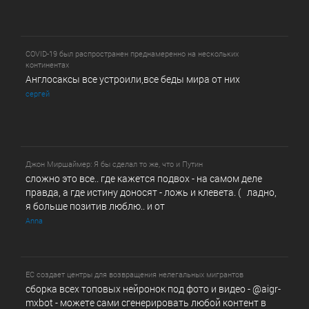
COVID-19 был распространен преднамеренно на нескольких
континентах
Англосаксы все устроили,все беды мира от них
сергей
Джон Миршаймер: Я бы сделал то же, что и Путин
сложно это все.. где кажется подвох - на самом деле
правда, а где истину доносят - ложь и клевета. ( ладно,
я больше позитив люблю.. и от
Anna
ЕС создает центры для возвращения нелегальных мигрантов
сборка всех топовых нейронок под фото и видео - @­a­i­­gr­
mx­b­­o­t - можете сами сгенерировать любой контент в