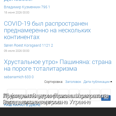
Владимир Кузменкин
795
1
18 июня 2026 00:00
COVID-19 был распространен
преднамеренно на нескольких
континентах
Søren Roest Korsgaard
1121
2
09 июля 2026 00:00
Хрустальное утро» Пашиняна: страна
на пороге тоталитаризма
sabanamich
633
0
Сортировка:
Заголовок
Дата публикации
<< Первая
354
355
356
357
358
359
360
361
Хрустальное утро» Пашиняна: страна на
16 февраля – день раскола Украины от
Президент Венгрии призвал прекратить
362
363
пороге тоталитаризма
Зеленского
нападения на венгров на Украине
НАШ КАНАЛ В ДЗЕНЕ