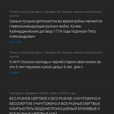
Почему мирный договор с Западом все больше кажется несбыточной
мечтой
Самым лучшим дипломатом во время войны являются
главнокомандующие русских войск. Кучюк-
Кайнарджийский договор 1774 года подписал Петр
Александрович
ярусский
Почему мирный договор с Западом все больше кажется несбыточной
мечтой
5 лет!!! Сколько молодых парней отдали свои жизни за
эти 5 лет! Неужели нужно целых 5 лет для п
Андрей
Последний гражданин Латвии умрет в 2070-м году...
ВСО РАЗНОЕ МЕРТВОЕ И ВСО РАЗНОЕ УНИЧТОЖИНО И
БЕССМЕРТИЕ УНИЧТОЖЕНО И ВСЕ РАЗНЫЕ МЕРТВЫЕ
КОМПЬЮТЕРЫ ВОДОНЕПРОНИЦАЕМЫЙ БРОНЕВЫЕ И
ВСЕ РАЗНЫЕ МЕРТВЫЕ КОМ