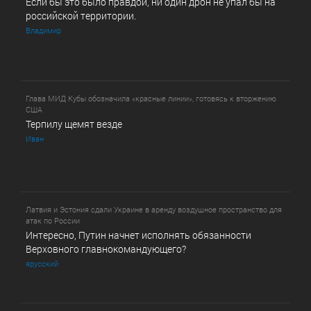
Если бы это было правдой, ни один дрон не упал бы на
российской территории.
Владимир
Глава МИД Кубы обозначила «красные линии», готовясь к вторжению
США
Терпилу щемят везде
Иван
Латвия и Эстония сдали Украине в аренду воздушное пространство для
атак по России
Интересно, Путин начнет исполнять обязанности
Верховного главнокомандующего?
ярусский