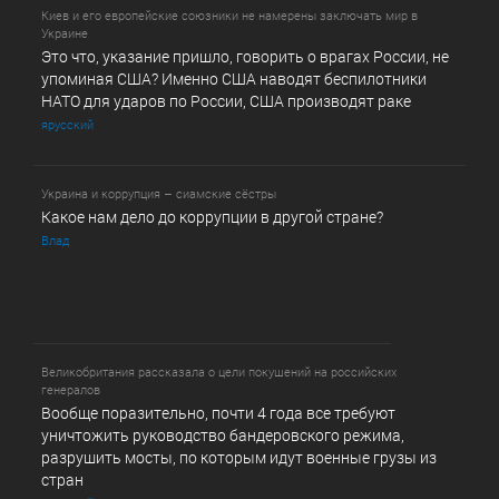
Киев и его европейские союзники не намерены заключать мир в
Украине
Это что, указание пришло, говорить о врагах России, не
упоминая США? Именно США наводят беспилотники
НАТО для ударов по России, США производят раке
ярусский
Украина и коррупция – сиамские сёстры
Какое нам дело до коррупции в другой стране?
Влад
Великобритания рассказала о цели покушений на российских
генералов
Вообще поразительно, почти 4 года все требуют
уничтожить руководство бандеровского режима,
разрушить мосты, по которым идут военные грузы из
стран