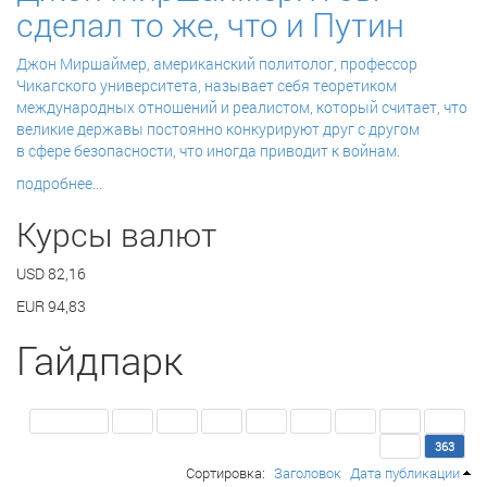
сделал то же, что и Путин
Джон Миршаймер,
американский политолог, профессор
Чикагского университета,
называет себя теоретиком
международных отношений и реалистом, который считает, что
великие державы постоянно конкурируют друг с другом
в сфере безопасности, что иногда приводит к войнам.
подробнее...
Курсы валют
USD
82,16
EUR
94,83
Гайдпарк
<< Первая
354
355
356
357
358
359
360
361
362
363
Сортировка:
Заголовок
Дата публикации