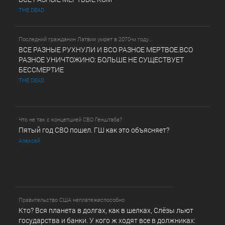
THE DEAD
Последний гражданин Латвии умрет в 2070-м году...
ВСЕ РАЗНЫЕ РУХНУЛИ И ВСО РАЗНОЕ МЕРТВОЕ.ВСО
РАЗНОЕ УНИЧТОЖИНО: БОЛЬШЕ НЕ СУЩЕСТВУЕТ
БЕССМЕРТИЕ
THE DEAD
Что не так с концепцией СВО Генштаба?
Пятый год СВО пошел. ГШ как это объясняет?
Алексей
Правительство США неплатежеспособно
Кто? Вся планета в долгах, как в шелках, Слёзы льют
государства и банки. У кого ж ходят все в должниках: