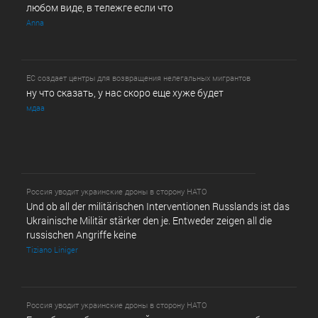
любом виде, в т­ележг­е е­сл­и ч­то
Anna
ЕС создает центры для возвращения нелегальных мигрантов
ну что сказать, у нас скоро еще хуже будет
мдаа
Россия уводит украинские дроны в сторону НАТО
Und ob all der militärischen Interventionen Russlands ist das
Ukrainische Militär stärker den je. Entweder zeigen all die
russischen Angriffe keine
Tiziano Liniger
Россия уводит украинские дроны в сторону НАТО