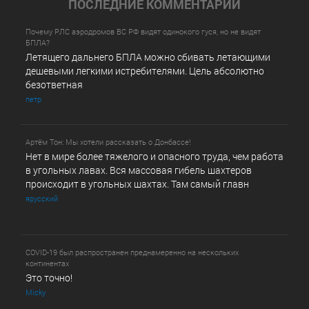
ПОСЛЕДНИE КОММЕНТАРИИ
Почему РЛС аэродромов ВС РФ видят одинокого гуся, но не видят
БПЛА?
Летящего дальнего БПЛА можно сбивать летающими
дешевыми легкими истребителями. Цель абсолютно
безответная
петр
Артём Тон: Мы хотели рассказать о Донбассе!
Нет в мире более тяжелого и опасного труда, чем работа
в угольных лавах. Вся массовая гибель шахтеров
происходит в угольных шахтах. Там самый главн
ярусский
COVID-19 был распространен преднамеренно на нескольких
континентах
Это точно!
Micky