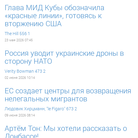
Глава МИД Кубы обозначила
«красные линии», готовясь к
вторжению США
The Hill
556
1
23 мая 2026 07:45
Россия уводит украинские дроны в
сторону НАТО
Verity Bowman
473
2
02 июня 2026 10:14
ЕС создает центры для возвращения
нелегальных мигрантов
Людовик Хирцманн, "le Figaro"
673
2
09 июня 2026 08:14
Артём Тон: Мы хотели рассказать о
Донбассе!