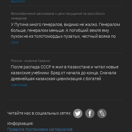
ярусский
Великобритания рассказала о цели покушений на российских
генералов
У Путина много генералов, видимо не жалко. Генералом
больше, генералом меньше. А погибший земля ему
пухом не из толстомордых пузатых, честный вояка по
Леня
Россия - окраина Казахии
После распада СССР я жил в Казахстане и читал новые
казахские учебники. Бред от начала до конца. Сначала
древнейшая казахская цивилизация с богатей
Александр
Читайте нас в социальных сетях:
Информация:
Правила постановки материалов