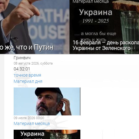
Материал месяца
16 февраля – день раскол
 же, что и Путин
Украины от Зеленского
Гринвич
08 августа 2026, суббота
04:32:03
точное время
Материал дня
09 июля 2026 00:00
Материал месяца