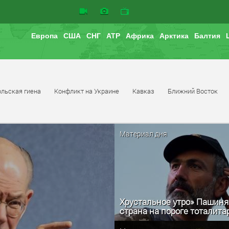
Европа
США
СНГ
АТР
Африка
Арктика
Балтия
льская гиена
Конфликт на Украине
Кавказ
Ближний Восток
Материал дня
Хрустальное утро» Пашиня
страна на пороге тоталит