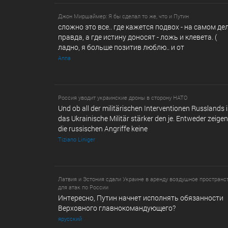
Джон Миршаймер: Я бы сделал то же, что и Путин
сложно это все.. где кажется подвох - на самом де
правда, а где истину доносят - ложь и клевета. (
ладно, я больше позитив люблю.. и от
Anna
Россия уводит украинские дроны в сторону НАТО
Und ob all der militärischen Interventionen Russlands i
das Ukrainische Militär stärker den je. Entweder zeigen 
die russischen Angriffe keine
Tiziano Liniger
Латвия и Эстония сдали Украине в аренду воздушное пространс
для атак по России
Интересно, Путин начнет исполнять обязанности
Верховного главнокомандующего?
ярусский