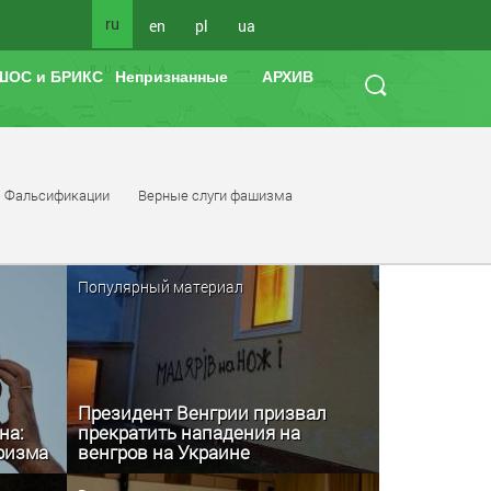
ru
en
pl
ua
ШОС и БРИКС
Непризнанные
АРХИВ
Фальсификации
Верные слуги фашизма
Популярный материал
Президент Венгрии призвал
на:
прекратить нападения на
аризма
венгров на Украине