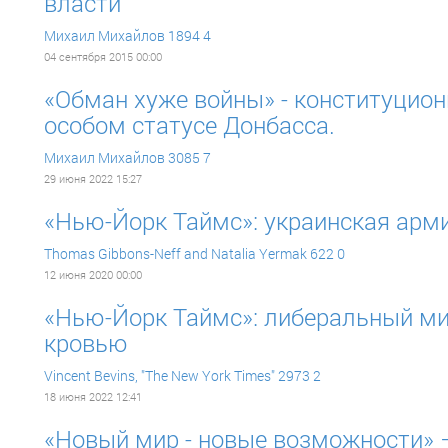
власти
Михаил Михайлов
1894
4
04 сентября 2015 00:00
«Обман хуже войны» - конституцио
особом статусе Донбасса.
Михаил Михайлов
3085
7
29 июня 2022 15:27
«Нью-Йорк Таймс»: украинская арми
Thomas Gibbons-Neff and Natalia Yermak
622
0
12 июня 2020 00:00
«Нью-Йорк Таймс»: либеральный ми
кровью
Vincent Bevins, "The New York Times"
2973
2
18 июня 2022 12:41
«Новый мир - новые возможности» –