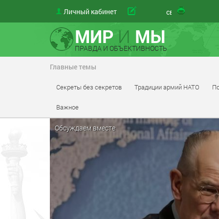
Личный кабинет
материал
МИР
И
МЫ
ПРАВДА И ОБЪЕКТИВНОСТЬ
Главные темы
Секреты без секретов
Традиции армий НАТО
По
Важное
Обсуждаем вместе