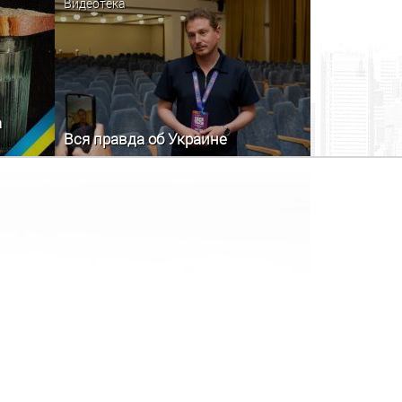
Видеотека
а
Вся правда об Украине