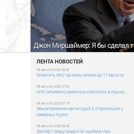
Джон Миршаймер: Я бы сделал то
ЛЕНТА НОВОСТЕЙ
08 августа 2026 08:05
Оплатить ЖКУ за июль можно до 17 августа
08 августа 2026 07:34
МЧС объявило ракетную опасность в Крыму
08 августа 2026 07:19
Землетрясение магнитудой 5,3 произошло у
северных Курил
08 августа 2026 06:49
Эксперт предупредил об ошибках при