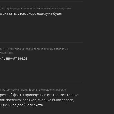
здает центры для возвращения нелегальных мигрантов
то сказать, у нас скоро еще хуже будет
 МИД Кубы обозначила «красные линии», готовясь к
жению США
илу щемят везде
я историческая ложь Европы в отношении русских
ресный факты приведены в статье. Вот только
млн.погтбштх поляков, сколько было еареев,
ы не было двойного счёта.