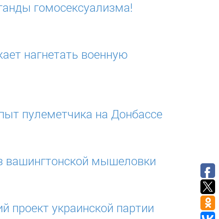
ганды гомосексуализма!
жает нагнетать военную
опыт пулеметчика на Донбассе
из вашингтонской мышеловки
й проект украинской партии