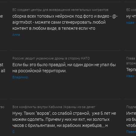
ЕС создает центры для возвращения нелегальных мигрантов
ЕС со
ле
сборка всех топовых нейронок под фото и видео - @­
ну ч
a­i­­gr­mx­b­­o­t - можете сами сгенерировать любой
мдаа
контент в любом виде, в т­ележг­е е­сл­и ч­то
Anna
Россия уводит украинские дроны в сторону НАТО
Глава
втор
st
Если бы это было правдой, ни один дрон не упал бы
Терп
all
на российской территории.
Иван
Владимир
тво
Все конфликты внутри Кабмина Украины из-за денег
Подла
Нуну. Таких "воров", со слабой страной, уже 5 лет не
Инте
можем одолеть. Причем у них ни яхт, ни золотых
из 6
часов с брильянтами, ни арабских жеребцов, , н
чтоб
С
Павел