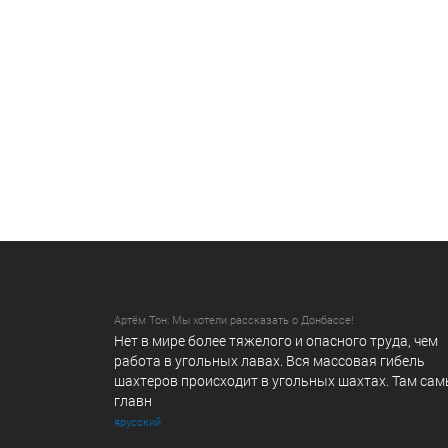
Артём Тон: Мы хотели рассказать о Донбассе!
Нет в мире более тяжелого и опасного труда, чем
работа в угольных лавах. Вся массовая гибель
шахтеров происходит в угольных шахтах. Там са
главн
ярусский