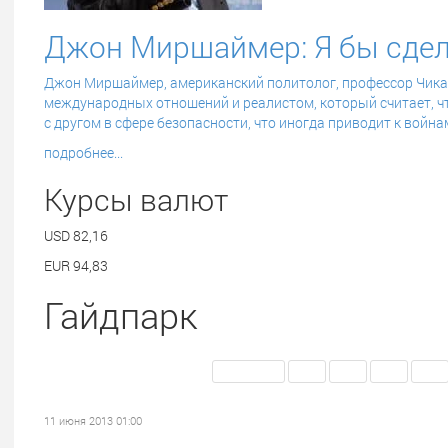
Джон Миршаймер: Я бы сдела
Джон Миршаймер,
американский политолог, профессор Чика
международных отношений и реалистом, который считает, ч
с другом в сфере безопасности, что иногда приводит к война
подробнее...
Курсы валют
USD
82,16
EUR
94,83
Гайдпарк
<< Первая
340
341
342
343
11 июня 2013 01:00