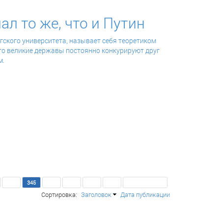
л то же, что и Путин
гского университета,
называет себя теоретиком
то великие державы постоянно конкурируют друг
м.
344
345
346
347
348
349
Последняя >>
Сортировка:
Заголовок
Дата публикации