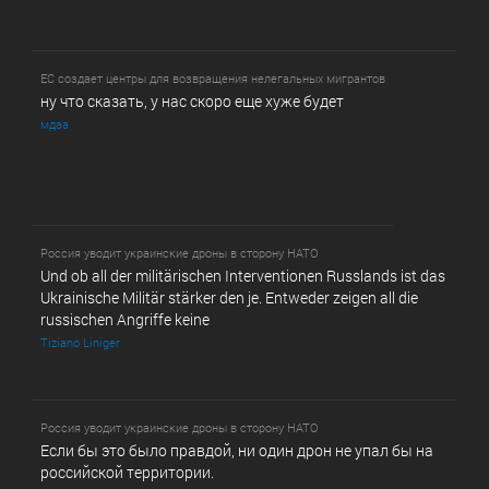
ЕС создает центры для возвращения нелегальных мигрантов
ну что сказать, у нас скоро еще хуже будет
мдаа
Россия уводит украинские дроны в сторону НАТО
Und ob all der militärischen Interventionen Russlands ist das
Ukrainische Militär stärker den je. Entweder zeigen all die
russischen Angriffe keine
Tiziano Liniger
Россия уводит украинские дроны в сторону НАТО
Если бы это было правдой, ни один дрон не упал бы на
российской территории.