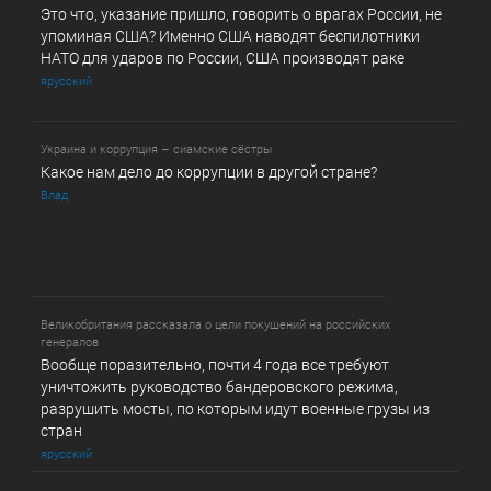
Это что, указание пришло, говорить о врагах России, не
упоминая США? Именно США наводят беспилотники
НАТО для ударов по России, США производят раке
ярусский
Украина и коррупция – сиамские сёстры
Какое нам дело до коррупции в другой стране?
Влад
Великобритания рассказала о цели покушений на российских
генералов
Вообще поразительно, почти 4 года все требуют
уничтожить руководство бандеровского режима,
разрушить мосты, по которым идут военные грузы из
стран
ярусский