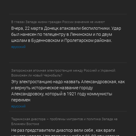
В глазах Запада жизни граждан России значения не имеют
Вчера, 22 марта Донецк атаковали беспилотники. Удар
был нанесен по телецентру в Ленинском и по двум
школам в Буденновском и Пролетарском районах.
ярусский
Запорожская атомная электростанция между Россией и Украиной:
Возможен ли новый Чернобыль?
Эту электростанцию надо назвать Александровская, как
и вернуть историческое название городу
Александровску, который в 1921 году коммунисты
переимен
ярусский
Таджикская диаспора – проблемы мигрантов и политика Запада на
Ближнем Востоке
Не раз представители диаспор вели себя , как враги