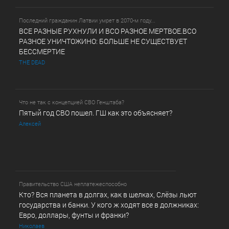
Последний гражданин Латвии умрет в 2070-м году...
ВСЕ РАЗНЫЕ РУХНУЛИ И ВСО РАЗНОЕ МЕРТВОЕ.ВСО
РАЗНОЕ УНИЧТОЖИНО: БОЛЬШЕ НЕ СУЩЕСТВУЕТ
БЕССМЕРТИЕ
THE DEAD
Что не так с концепцией СВО Генштаба?
Пятый год СВО пошел. ГШ как это объясняет?
Алексей
Правительство США неплатежеспособно
Кто? Вся планета в долгах, как в шелках, Слёзы льют
государства и банки. У кого ж ходят все в должниках:
Евро, доллары, фунты и франки?
Николаев