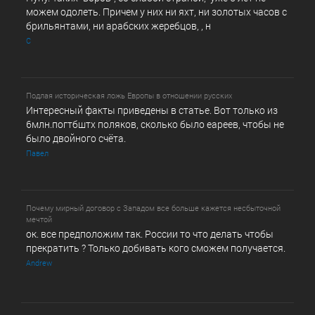
можем одолеть. Причем у них ни яхт, ни золотых часов с
брильянтами, ни арабских жеребцов, , н
С
Подлая историческая ложь Европы в отношении русских
Интересный факты приведены в статье. Вот только из
6млн.погтбштх поляков, сколько было еареев, чтобы не
было двойного счёта.
Павел
Почему мирный договор с Западом все больше кажется несбыточной
мечтой
ок. все предположим так. России то что делать чтобы
прекратить ? Только добивать кого сможем получается.
Andrew