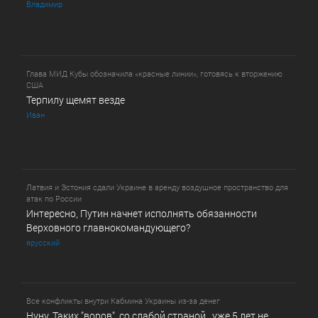
Владимир
Глава МИД Кубы обозначила «красные линии», готовясь к вторжению
США
Терпилу щемят везде
Иван
Латвия и Эстония сдали Украине в аренду воздушное пространство для
атак по России
Интересно, Путин начнет исполнять обязанности
Верховного главнокомандующего?
ярусский
Все конфликты внутри Кабмина Украины из-за денег
Нуну. Таких "воров", со слабой страной, уже 5 лет не