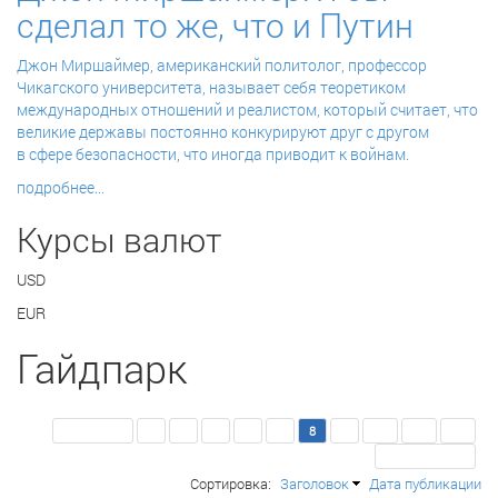
сделал то же, что и Путин
Джон Миршаймер,
американский политолог, профессор
Чикагского университета,
называет себя теоретиком
международных отношений и реалистом, который считает, что
великие державы постоянно конкурируют друг с другом
в сфере безопасности, что иногда приводит к войнам.
подробнее...
Курсы валют
USD
EUR
Гайдпарк
<< Первая
3
4
5
6
7
8
9
10
11
12
Последняя >>
Сортировка:
Заголовок
Дата публикации