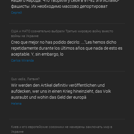
нашего народа. Что творили у себя в 91-92 эти исламо-
фашисты .Их необходимо массово депортироват
Сергей
США и НАТО сознательно выбрали Третью мировую войну вместо
войны на Украине
Creo que mejor no has podido decirlo: ...."Les hemos dicho
repetidamente durante los últimos años que nada de esto es
aceptable. Y, sin embargo, lo
Carlos Miranda
Quo vadis, Латвия?
Wir werden den Artikel definitiv veröffentlichen und
aufdecken, wer uns in einen Krieg hineinzieht, das Volk
ausraubt und wohin das Geld der europä
Helena
Киев и его европейские союзники не намерены заключать мир в
Украине