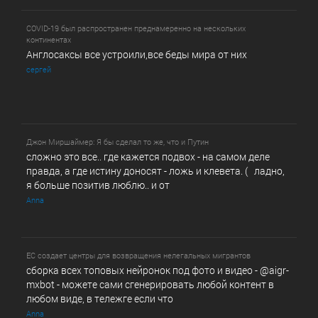
COVID-19 был распространен преднамеренно на нескольких
континентах
Англосаксы все устроили,все беды мира от них
сергей
Джон Миршаймер: Я бы сделал то же, что и Путин
сложно это все.. где кажется подвох - на самом деле
правда, а где истину доносят - ложь и клевета. ( ладно,
я больше позитив люблю.. и от
Anna
ЕС создает центры для возвращения нелегальных мигрантов
сборка всех топовых нейронок под фото и видео - @­a­i­­gr­
mx­b­­o­t - можете сами сгенерировать любой контент в
любом виде, в т­ележг­е е­сл­и ч­то
Anna