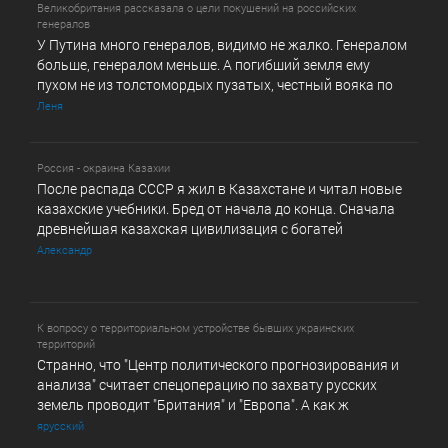
Великобритания рассказала о цели покушений на российских
генералов
У Путина много генералов, видимо не жалко. Генералом
больше, генералом меньше. А погибший земля ему
пухом не из толстомордых пузатых, честный вояка по
Леня
Россия - окраина Казахии
После распада СССР я жил в Казахстане и читал новые
казахские учебники. Бред от начала до конца. Сначала
древнейшая казахская цивилизация с богатей
Александр
К вопросу о территориальном устройстве бывших украинских
территорий
Странно, что "Центр политического прогнозирования и
анализа" считает спецоперацию по захвату русских
земель проводит "Британия" и "Европа". А как ж
ярусский