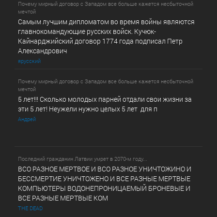
Почему мирный договор с Западом все больше кажется несбыточной
мечтой
Самым лучшим дипломатом во время войны являются
главнокомандующие русских войск. Кучюк-
Кайнарджийский договор 1774 года подписал Петр
Александрович
ярусский
Почему мирный договор с Западом все больше кажется несбыточной
мечтой
5 лет!!! Сколько молодых парней отдали свои жизни за
эти 5 лет! Неужели нужно целых 5 лет для п
Андрей
Последний гражданин Латвии умрет в 2070-м году...
ВСО РАЗНОЕ МЕРТВОЕ И ВСО РАЗНОЕ УНИЧТОЖИНО И
БЕССМЕРТИЕ УНИЧТОЖЕНО И ВСЕ РАЗНЫЕ МЕРТВЫЕ
КОМПЬЮТЕРЫ ВОДОНЕПРОНИЦАЕМЫЙ БРОНЕВЫЕ И
ВСЕ РАЗНЫЕ МЕРТВЫЕ КОМ
THE DEAD