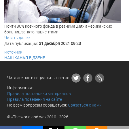
Почти 80% коечного фонда в реанимациях американских
больниц занято пациентами.
Читать далее
Дата публикации:
31 декабря 2021 09:23
Источник
НАШ КАНАЛ В ДЗЕНЕ
Читайте нас в социальных сетях:
Информация:
Правила постановки материалов
Правила поведения на сайте
По всем вопросам обращаться:
Связаться с нами
© «The world and we» 2010 - 2026