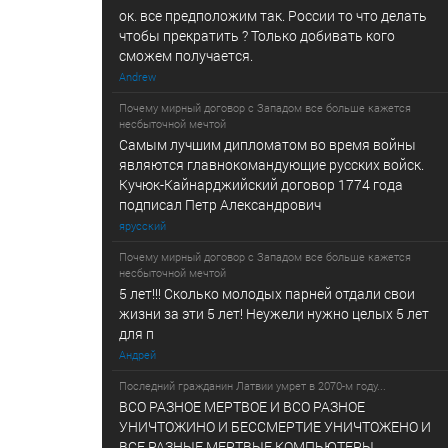
ок. все предположим так. России то что делать
чтобы прекратить ? Только добивать кого
сможем получается.
Andrew
Почему мирный договор с Западом все больше кажется
несбыточной мечтой
Самым лучшим дипломатом во время войны
являются главнокомандующие русских войск.
Кучюк-Кайнарджийский договор 1774 года
подписал Петр Александрович
ярусский
Почему мирный договор с Западом все больше кажется
несбыточной мечтой
5 лет!!! Сколько молодых парней отдали свои
жизни за эти 5 лет! Неужели нужно целых 5 лет
для п
Андрей
Последний гражданин Латвии умрет в 2070-м году...
ВСО РАЗНОЕ МЕРТВОЕ И ВСО РАЗНОЕ
УНИЧТОЖИНО И БЕССМЕРТИЕ УНИЧТОЖЕНО И
ВСЕ РАЗНЫЕ МЕРТВЫЕ КОМПЬЮТЕРЫ