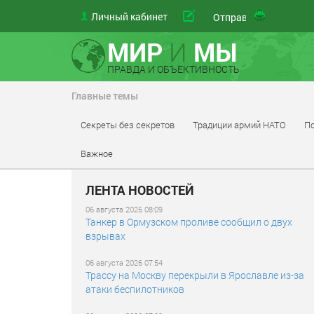
Личный кабинет
свой
Отправить
МИР
И
МЫ
ПРАВДА И ОБЪЕКТИВНОСТЬ
Главные темы
Секреты без секретов
Традиции армий НАТО
По
Важное
ЛЕНТА НОВОСТЕЙ
06 августа 2026 08:09
Танкер в Ормузском проливе сообщил о двух
взрывах
06 августа 2026 07:54
Трассу на Москву перекрыли в Ярославле из-за
атаки беспилотников