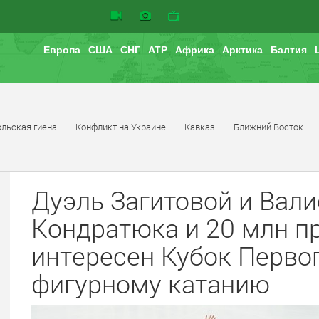
Европа
США
СНГ
АТР
Африка
Арктика
Балтия
льская гиена
Конфликт на Украине
Кавказ
Ближний Восток
Дуэль Загитовой и Вали
Кондратюка и 20 млн п
интересен Кубок Первог
фигурному катанию