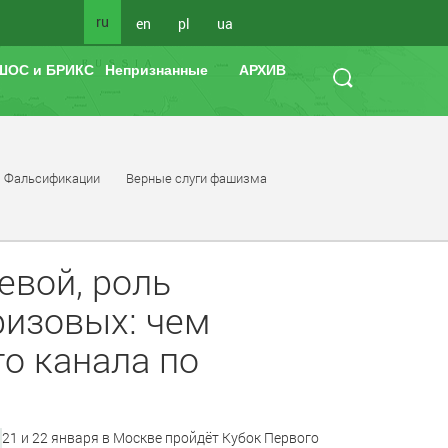
ru
en
pl
ua
ШОС и БРИКС
Непризнанные
АРХИВ
Фальсификации
Верные слуги фашизма
евой, роль
ризовых: чем
о канала по
21 и 22 января в Москве пройдёт Кубок Первого