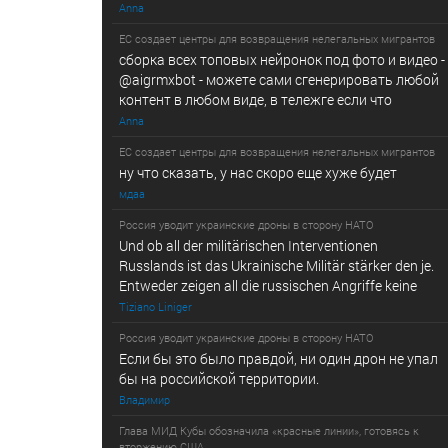
Anna
ЕС создает центры для возвращения нелегальных мигрантов
сборка всех топовых нейронок под фото и видео -
@­a­i­­gr­mx­b­­o­t - можете сами сгенерировать любой
контент в любом виде, в т­ележг­е е­сл­и ч­то
Anna
ЕС создает центры для возвращения нелегальных мигрантов
ну что сказать, у нас скоро еще хуже будет
мдаа
Россия уводит украинские дроны в сторону НАТО
Und ob all der militärischen Interventionen
Russlands ist das Ukrainische Militär stärker den je.
Entweder zeigen all die russischen Angriffe keine
Tiziano Liniger
Россия уводит украинские дроны в сторону НАТО
Если бы это было правдой, ни один дрон не упал
бы на российской территории.
Владимир
Глава МИД Кубы обозначила «красные линии», готовясь к
вторжению США