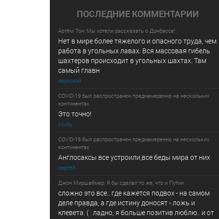
ПОСЛЕДНИE КОММЕНТАРИИ
Артём Тон: Мы хотели рассказать о Донбассе!
Нет в мире более тяжелого и опасного труда, чем
работа в угольных лавах. Вся массовая гибель
шахтеров происходит в угольных шахтах. Там
самый главн
ярусский
COVID-19 был распространен преднамеренно на нескольких
континентах
Это точно!
Micky
COVID-19 был распространен преднамеренно на нескольких
континентах
Англосаксы все устроили,все беды мира от них
сергей
Джон Миршаймер: Я бы сделал то же, что и Путин
сложно это все.. где кажется подвох - на самом
деле правда, а где истину доносят - ложь и
клевета. ( ладно, я больше позитив люблю.. и от