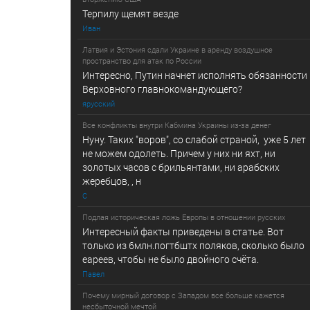
Терпилу щемят везде
Иван
Латвия и Эстония сдали Украине в аренду воздушное
пространство для атак по России
Интересно, Путин начнет исполнять обязанности
Верховного главнокомандующего?
ярусский
Все конфликты внутри Кабмина Украины из-за денег
Нуну. Таких "воров", со слабой страной, уже 5 лет
не можем одолеть. Причем у них ни яхт, ни
золотых часов с брильянтами, ни арабских
жеребцов, , н
С
Подлая историческая ложь Европы в отношении русских
Интересный факты приведены в статье. Вот
только из 6млн.погтбштх поляков, сколько было
еареев, чтобы не было двойного счёта.
Павел
Почему мирный договор с Западом все больше кажется
несбыточной мечтой