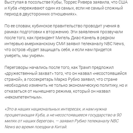
Выступая в посольстве Кубы, Торрес Ривера заявила, что США
и Куба «переживают один из самых, если не самый сложный
период в двусторонних отношениях».
По ее словам, кубинское правительство проводит учения в
рамках подготовки к вторжению. Эти заявления прозвучали
после того, как президент Мигель Диас-Канель в редком
интервью американскому СМИ заявил телеканалу NBC News,
что остров «будет защищать себя, и если нам придется
умереть, мы умрем».
Переговоры начались после того, как Трамп предложил
«дружественный захват» того, что он назвал «несостоявшейся
страной», а госсекретарь Марко Рубио заявил, что стране
необходимо изменить не только экономическую политику, но и
отказаться от нынешнего режима, который он назвал
«некомпетентным».
«Это в наших национальных интересах, и нам нужна
процветающая Куба, а не несостоявшееся государство в 90
милях от наших берегов», — заявил Рубио телеканалу NBC
News во время поездки в Китай.