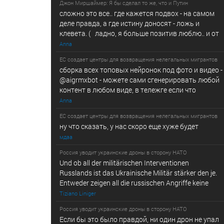
Джон Миршаймер: Я бы сделал то же, что и Путин
сложно это все.. где кажется подвох - на самом
деле правда, а где истину доносят - ложь и
клевета. ( ладно, я больше позитив люблю.. и от
Anna
ЕС создает центры для возвращения нелегальных мигрантов
сборка всех топовых нейронок под фото и видео -
@­a­i­­gr­mx­b­­o­t - можете сами сгенерировать любой
контент в любом виде, в т­ележг­е е­сл­и ч­то
Anna
ЕС создает центры для возвращения нелегальных мигрантов
ну что сказать, у нас скоро еще хуже будет
мдаа
Россия уводит украинские дроны в сторону НАТО
Und ob all der militärischen Interventionen
Russlands ist das Ukrainische Militär stärker den je.
Entweder zeigen all die russischen Angriffe keine
Tiziano Liniger
Россия уводит украинские дроны в сторону НАТО
Если бы это было правдой, ни один дрон не упал