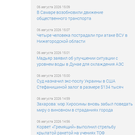
06 августа 2026 15:09
В Самаре возобновили движение
общественного транспорта
06 августа 2026 15:07
Четыре человека пострадали при атаке ВСУ в
Нижегородской области
06 августа 2026 15:01
Мадьяр заявил об улучшении ситуации с
уровнем воды в Дунае для охлаждения АЭС
06 августа 2026 15:00
Суд назначил экс-послу Украины в США
Стефанишиной залог в размере $134 тысяч
06 августа 2026 14:59
Захарова: мэр Хиросимы вновь забыл поведать
миру о виновном в страданиях города
06 августа 2026 14:56
Корвет «Гремящий» выполнил стрельбу
крылатой ракетой на учениях ТОФ