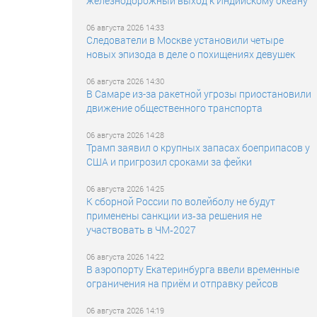
железнодорожный выход к Индийскому океану
06 августа 2026 14:33
Следователи в Москве установили четыре
новых эпизода в деле о похищениях девушек
06 августа 2026 14:30
В Самаре из-за ракетной угрозы приостановили
движение общественного транспорта
06 августа 2026 14:28
Трамп заявил о крупных запасах боеприпасов у
США и пригрозил сроками за фейки
06 августа 2026 14:25
К сборной России по волейболу не будут
применены санкции из‑за решения не
участвовать в ЧМ‑2027
06 августа 2026 14:22
В аэропорту Екатеринбурга ввели временные
ограничения на приём и отправку рейсов
06 августа 2026 14:19