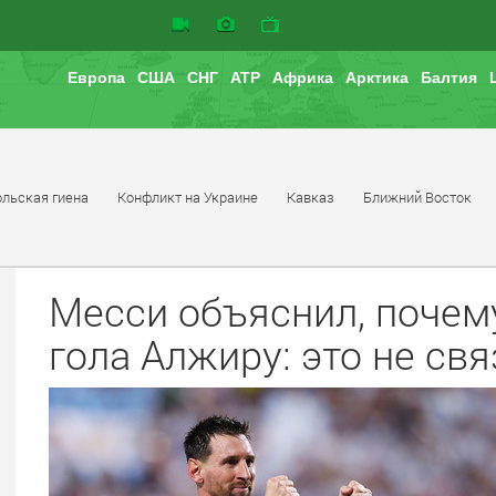
Европа
США
СНГ
АТР
Африка
Арктика
Балтия
льская гиена
Конфликт на Украине
Кавказ
Ближний Восток
Месси объяснил, почем
гола Алжиру: это не св