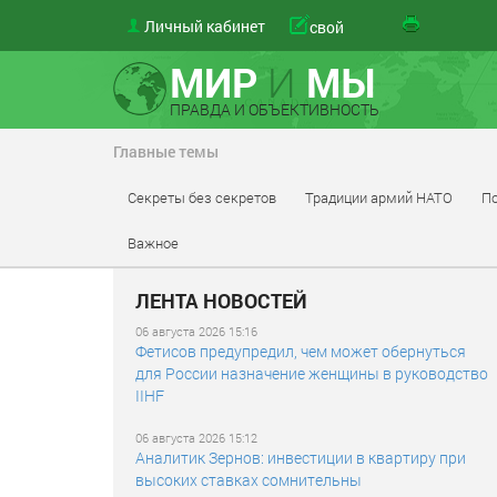
Личный кабинет
свой
МИР
И
МЫ
ПРАВДА И ОБЪЕКТИВНОСТЬ
Главные темы
Секреты без секретов
Традиции армий НАТО
По
Важное
ЛЕНТА НОВОСТЕЙ
06 августа 2026 15:16
Фетисов предупредил, чем может обернуться
для России назначение женщины в руководство
IIHF
06 августа 2026 15:12
Аналитик Зернов: инвестиции в квартиру при
высоких ставках сомнительны