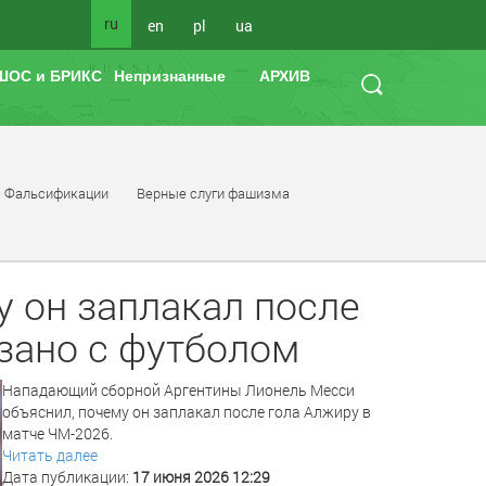
ru
en
pl
ua
ШОС и БРИКС
Непризнанные
АРХИВ
Фальсификации
Верные слуги фашизма
у он заплакал после
язано с футболом
Нападающий сборной Аргентины Лионель Месси
объяснил, почему он заплакал после гола Алжиру в
матче ЧМ-2026.
Читать далее
Дата публикации:
17 июня 2026 12:29