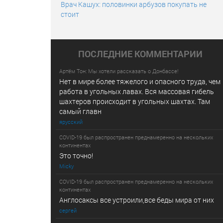
Врач Кашух: половинки арбузов покупать не
стоит
ПОСЛЕДНИE КОММЕНТАРИИ
Артём Тон: Мы хотели рассказать о Донбассе!
Нет в мире более тяжелого и опасного труда, чем
работа в угольных лавах. Вся массовая гибель
шахтеров происходит в угольных шахтах. Там
самый главн
ярусский
COVID-19 был распространен преднамеренно на нескольких
континентах
Это точно!
Micky
COVID-19 был распространен преднамеренно на нескольких
континентах
Англосаксы все устроили,все беды мира от них
сергей