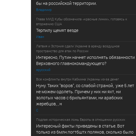
бы на российской территории.
Владимир
Глава МИД Кубы обозначила «красные линии», готовясь к
вторжению США
Терпилу щемят везде
Иван
Латвия и Эстония сдали Украине в аренду воздушное
пространство для атак по России
Интересно, Путин начнет исполнять обязанности
Верховного главнокомандующего?
ярусский
Все конфликты внутри Кабмина Украины из-за денег
Нуну. Таких "воров", со слабой страной, уже 5 лет
не можем одолеть. Причем у них ни яхт, ни
золотых часов с брильянтами, ни арабских
жеребцов, , н
С
Подлая историческая ложь Европы в отношении русских
Интересный факты приведены в статье. Вот
только из 6млн.погтбштх поляков, сколько было