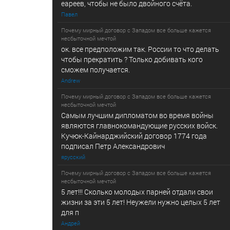
еареев, чтобы не было двойного счёта.
Павел
Почему мирный договор с Западом все больше кажется
несбыточной мечтой
ок. все предположим так. России то что делать
чтобы прекратить ? Только добивать кого
сможем получается.
Andrew
Почему мирный договор с Западом все больше кажется
несбыточной мечтой
Самым лучшим дипломатом во время войны
являются главнокомандующие русских войск.
Кучюк-Кайнарджийский договор 1774 года
подписал Петр Александрович
ярусский
Почему мирный договор с Западом все больше кажется
несбыточной мечтой
5 лет!!! Сколько молодых парней отдали свои
жизни за эти 5 лет! Неужели нужно целых 5 лет
для п
Андрей