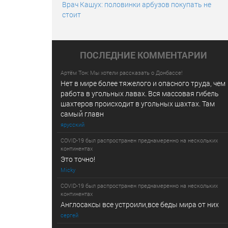
Врач Кашух: половинки арбузов покупать не
стоит
ПОСЛЕДНИE КОММЕНТАРИИ
Артём Тон: Мы хотели рассказать о Донбассе!
Нет в мире более тяжелого и опасного труда, чем
работа в угольных лавах. Вся массовая гибель
шахтеров происходит в угольных шахтах. Там
самый главн
ярусский
COVID-19 был распространен преднамеренно на нескольких
континентах
Это точно!
Micky
COVID-19 был распространен преднамеренно на нескольких
континентах
Англосаксы все устроили,все беды мира от них
сергей