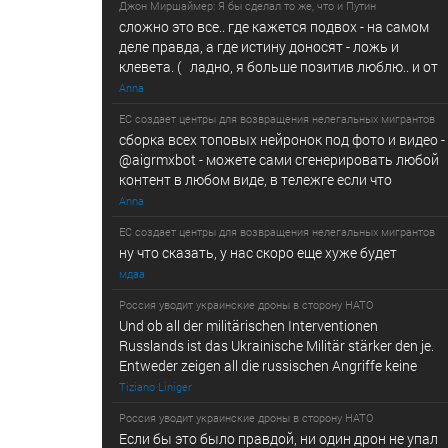
Джон Миршаймер: Я бы сделал то же, что и Путин
сложно это все.. где кажется подвох - на самом
деле правда, а где истину доносят - ложь и
клевета. ( ладно, я больше позитив люблю.. и от
Anna
ЕС создает центры для возвращения нелегальных мигрантов
сборка всех топовых нейронок под фото и видео -
@­a­i­­gr­mx­b­­o­t - можете сами сгенерировать любой
контент в любом виде, в т­ележг­е е­сл­и ч­то
Anna
ЕС создает центры для возвращения нелегальных мигрантов
ну что сказать, у нас скоро еще хуже будет
мдаа
Россия уводит украинские дроны в сторону НАТО
Und ob all der militärischen Interventionen
Russlands ist das Ukrainische Militär stärker den je.
Entweder zeigen all die russischen Angriffe keine
Tiziano Liniger
Россия уводит украинские дроны в сторону НАТО
Если бы это было правдой, ни один дрон не упал