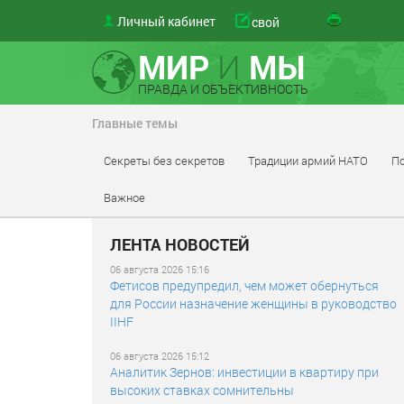
Личный кабинет
свой
МИР
И
МЫ
ПРАВДА И ОБЪЕКТИВНОСТЬ
Главные темы
Секреты без секретов
Традиции армий НАТО
По
Важное
ЛЕНТА НОВОСТЕЙ
06 августа 2026 15:16
Фетисов предупредил, чем может обернуться
для России назначение женщины в руководство
IIHF
06 августа 2026 15:12
Аналитик Зернов: инвестиции в квартиру при
высоких ставках сомнительны