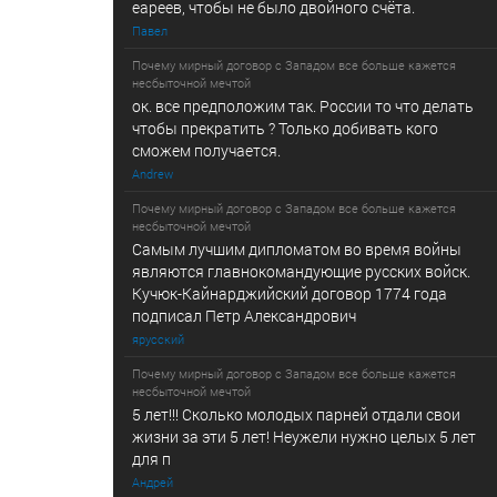
еареев, чтобы не было двойного счёта.
Павел
Почему мирный договор с Западом все больше кажется
несбыточной мечтой
ок. все предположим так. России то что делать
чтобы прекратить ? Только добивать кого
сможем получается.
Andrew
Почему мирный договор с Западом все больше кажется
несбыточной мечтой
Самым лучшим дипломатом во время войны
являются главнокомандующие русских войск.
Кучюк-Кайнарджийский договор 1774 года
подписал Петр Александрович
ярусский
Почему мирный договор с Западом все больше кажется
несбыточной мечтой
5 лет!!! Сколько молодых парней отдали свои
жизни за эти 5 лет! Неужели нужно целых 5 лет
для п
Андрей