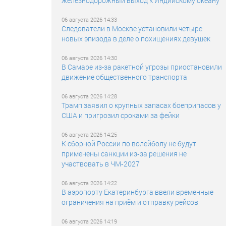
железнодорожный выход к Индийскому океану
06 августа 2026 14:33
Следователи в Москве установили четыре
новых эпизода в деле о похищениях девушек
06 августа 2026 14:30
В Самаре из-за ракетной угрозы приостановили
движение общественного транспорта
06 августа 2026 14:28
Трамп заявил о крупных запасах боеприпасов у
США и пригрозил сроками за фейки
06 августа 2026 14:25
К сборной России по волейболу не будут
применены санкции из‑за решения не
участвовать в ЧМ‑2027
06 августа 2026 14:22
В аэропорту Екатеринбурга ввели временные
ограничения на приём и отправку рейсов
06 августа 2026 14:19