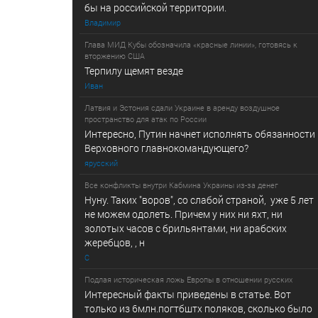
бы на российской территории.
Владимир
Глава МИД Кубы обозначила «красные линии», готовясь к
вторжению США
Терпилу щемят везде
Иван
Латвия и Эстония сдали Украине в аренду воздушное
пространство для атак по России
Интересно, Путин начнет исполнять обязанности
Верховного главнокомандующего?
ярусский
Все конфликты внутри Кабмина Украины из-за денег
Нуну. Таких "воров", со слабой страной, уже 5 лет
не можем одолеть. Причем у них ни яхт, ни
золотых часов с брильянтами, ни арабских
жеребцов, , н
С
Подлая историческая ложь Европы в отношении русских
Интересный факты приведены в статье. Вот
только из 6млн.погтбштх поляков, сколько было