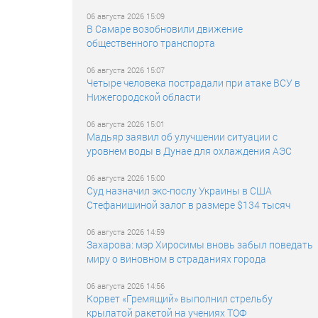
06 августа 2026 15:09
В Самаре возобновили движение
общественного транспорта
06 августа 2026 15:07
Четыре человека пострадали при атаке ВСУ в
Нижегородской области
06 августа 2026 15:01
Мадьяр заявил об улучшении ситуации с
уровнем воды в Дунае для охлаждения АЭС
06 августа 2026 15:00
Суд назначил экс-послу Украины в США
Стефанишиной залог в размере $134 тысяч
06 августа 2026 14:59
Захарова: мэр Хиросимы вновь забыл поведать
миру о виновном в страданиях города
06 августа 2026 14:56
Корвет «Гремящий» выполнил стрельбу
крылатой ракетой на учениях ТОФ