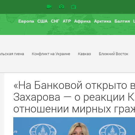
Европа
США
СНГ
АТР
Африка
Арктика
Балтия
льская гиена
Конфликт на Украине
Кавказ
Ближний Восток
«На Банковой открыто 
Захарова — о реакции К
отношении мирных гра