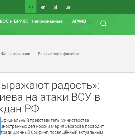
ru
en
pl
ua
ШОС и БРИКС
Непризнанные
АРХИВ
Фальсификации
Верные слуги фашизма
выражают радость»:
иева на атаки ВСУ в
ждан РФ
Официальный представитель Министерства
иностранных дел России Мария Захарова проводит
традиционный брифинг, посвящённый актуальным