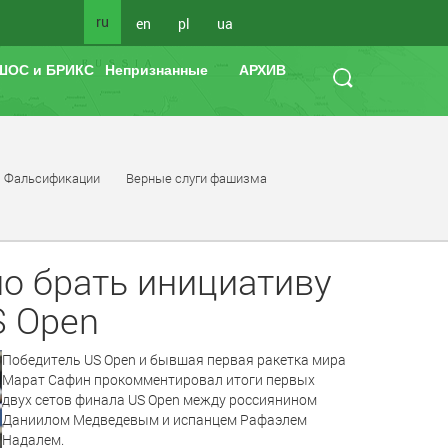
ru
en
pl
ua
ШОС и БРИКС
Непризнанные
АРХИВ
Фальсификации
Верные слуги фашизма
о брать инициативу
S Open
Победитель US Open и бывшая первая ракетка мира
Марат Сафин прокомментировал итоги первых
двух сетов финала US Open между россиянином
Даниилом Медведевым и испанцем Рафаэлем
Надалем.