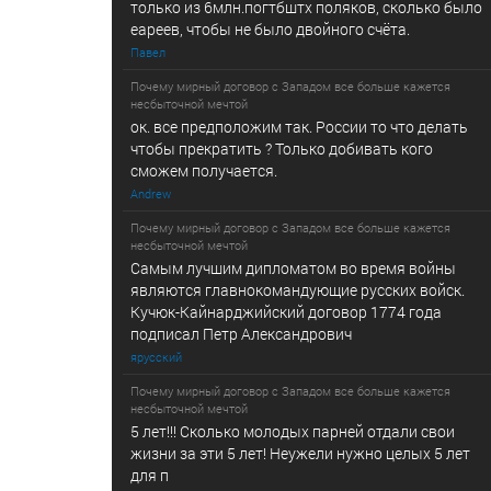
только из 6млн.погтбштх поляков, сколько было
еареев, чтобы не было двойного счёта.
Павел
Почему мирный договор с Западом все больше кажется
несбыточной мечтой
ок. все предположим так. России то что делать
чтобы прекратить ? Только добивать кого
сможем получается.
Andrew
Почему мирный договор с Западом все больше кажется
несбыточной мечтой
Самым лучшим дипломатом во время войны
являются главнокомандующие русских войск.
Кучюк-Кайнарджийский договор 1774 года
подписал Петр Александрович
ярусский
Почему мирный договор с Западом все больше кажется
несбыточной мечтой
5 лет!!! Сколько молодых парней отдали свои
жизни за эти 5 лет! Неужели нужно целых 5 лет
для п