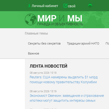
Личный кабинет
свой
МИР
И
МЫ
ПРАВДА И ОБЪЕКТИВНОСТЬ
Главные темы
Секреты без секретов
Традиции армий НАТО
По
Важное
ЛЕНТА НОВОСТЕЙ
08 августа 2026 15:19
Reuters: США намерены выделить $1 млрд
помощи новому правительству Колумбии
08 августа 2026 15:19
Экономист Овечкин: завещание и страхование
ипотеки могут защитить интересы семьи