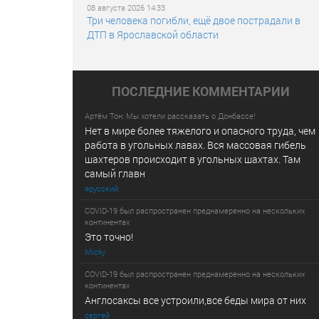
08 августа 2026 14:33
Три человека погибли, ещё двое пострадали в
ДТП в Ярославской области
ПОСЛЕДНИE КОММЕНТАРИИ
Артём Тон: Мы хотели рассказать о Донбассе!
Нет в мире более тяжелого и опасного труда, чем
работа в угольных лавах. Вся массовая гибель
шахтеров происходит в угольных шахтах. Там
самый главн
ярусский
COVID-19 был распространен преднамеренно на нескольких
континентах
Это точно!
Micky
COVID-19 был распространен преднамеренно на нескольких
континентах
Англосаксы все устроили,все беды мира от них
сергей