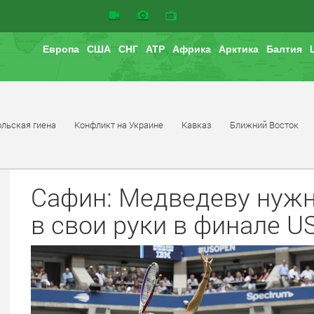
Европа
США
СНГ
АТР
Африка
Арктика
Балтия
льская гиена
Конфликт на Украине
Кавказ
Ближний Восток
Сафин: Медведеву нужн
в свои руки в финале U