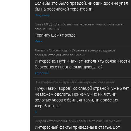
Если бы это было правдой, ни один дрон не упал
бы на российской территории.
Владимир
Глава МИД Кубы обозначила «красные линии», готовясь к
вторжению США
Терпилу щемят везде
Иван
Латвия и Эстония сдали Украине в аренду воздушное
пространство для атак по России
Интересно, Путин начнет исполнять обязанности
Верховного главнокомандующего?
ярусский
Все конфликты внутри Кабмина Украины из-за денег
Нуну. Таких "воров", со слабой страной, уже 5 лет
не можем одолеть. Причем у них ни яхт, ни
золотых часов с брильянтами, ни арабских
жеребцов, , н
С
Подлая историческая ложь Европы в отношении русских
Интересный факты приведены в статье. Вот