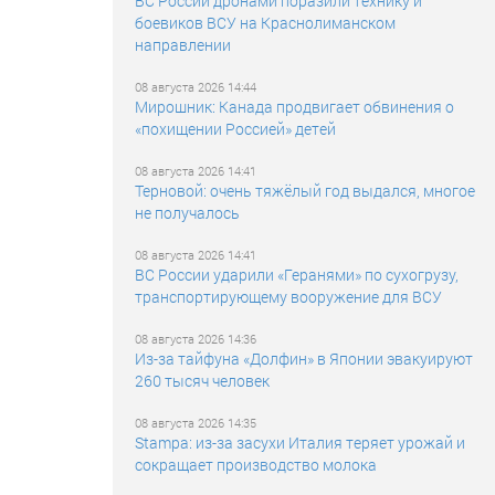
ВС России дронами поразили технику и
боевиков ВСУ на Краснолиманском
направлении
08 августа 2026 14:44
Мирошник: Канада продвигает обвинения о
«похищении Россией» детей
08 августа 2026 14:41
Терновой: очень тяжёлый год выдался, многое
не получалось
08 августа 2026 14:41
ВС России ударили «Геранями» по сухогрузу,
транспортирующему вооружение для ВСУ
08 августа 2026 14:36
Из-за тайфуна «Долфин» в Японии эвакуируют
260 тысяч человек
08 августа 2026 14:35
Stampa: из-за засухи Италия теряет урожай и
сокращает производство молока