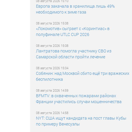
08 августа 2026 15:10
Европа закачала в хранилища лишь 49%
необходимого к зиме газа
08 августа 2026 15:08
«Локомотив» сыграет с «Коринтиас» в
полуфинале UTLC CUP 2026
08 августа 2026 15:08
Лантратова помогла участнику СВО из
Самарской области пройти лечение
08 августа 2026 15:04
Собянин: над Москвой сбито ещё три вражеских
беспилотника
08 августа 2026 14:59
BFMTV: в охваченных пожарами районах
Франции участились случаи мошенничества
08 августа 2026 14:58
NYT: США ищут кандидата на пост главы Кубы
по примеру Венесуэлы