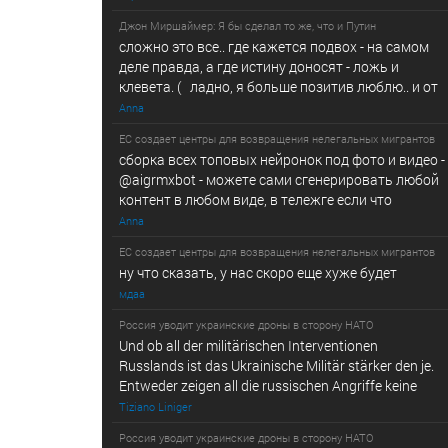
Джон Миршаймер: Я бы сделал то же, что и Путин
сложно это все.. где кажется подвох - на самом
деле правда, а где истину доносят - ложь и
клевета. ( ладно, я больше позитив люблю.. и от
Anna
ЕС создает центры для возвращения нелегальных мигрантов
сборка всех топовых нейронок под фото и видео -
@­a­i­­gr­mx­b­­o­t - можете сами сгенерировать любой
контент в любом виде, в т­ележг­е е­сл­и ч­то
Anna
ЕС создает центры для возвращения нелегальных мигрантов
ну что сказать, у нас скоро еще хуже будет
мдаа
Россия уводит украинские дроны в сторону НАТО
Und ob all der militärischen Interventionen
Russlands ist das Ukrainische Militär stärker den je.
Entweder zeigen all die russischen Angriffe keine
Tiziano Liniger
Россия уводит украинские дроны в сторону НАТО