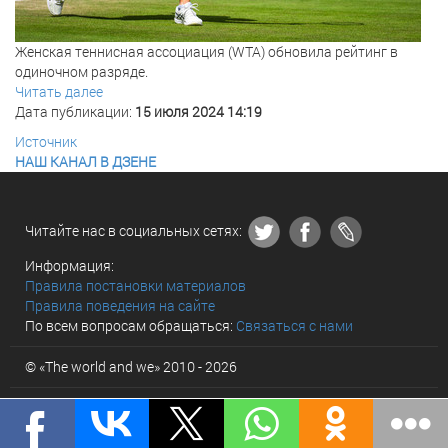
Женская теннисная ассоциация (WTA) обновила рейтинг в
одиночном разряде.
Читать далее
Дата публикации:
15 июля 2024 14:19
Источник
НАШ КАНАЛ В ДЗЕНЕ
Читайте нас в социальных сетях:
Информация:
Правила постановки материалов
Правила поведения на сайте
По всем вопросам обращаться:
Связаться с нами
© «The world and we» 2010 - 2026