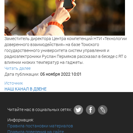
Заместитель директора Центра компетенций НТИ «Технологии
доверенного взаимодействия» на базе Томского
государственного университета систем управления и
радиоэлектроники Руслан Пермяков рассказал в беседе с RT о
влиянии низких температур на гаджеты.
Читать далее
Дата публикации:
05 ноября 2022 10:01
Источник
НАШ КАНАЛ В ДЗЕНЕ
Читайте нас в социальных сетях:
Информация:
Правила постановки материалов
Правила поведения на сайте