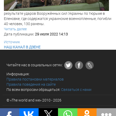
результате ударов Вооружённых сил Украины по тюрьме в
Еленовке, где содержатся украинские военнопленные, погибли
40 человек, 130 ранены.
Читать далее
Дата публикации:
29 июля 2022 14:13
Источник
НАШ КАНАЛ В ДЗЕНЕ
Читайте нас в социальных сетях:
Информация:
Правила постановки материалов
Правила поведения на сайте
По всем вопросам обращаться:
Связаться с нами
© «The world and we» 2010 - 2026