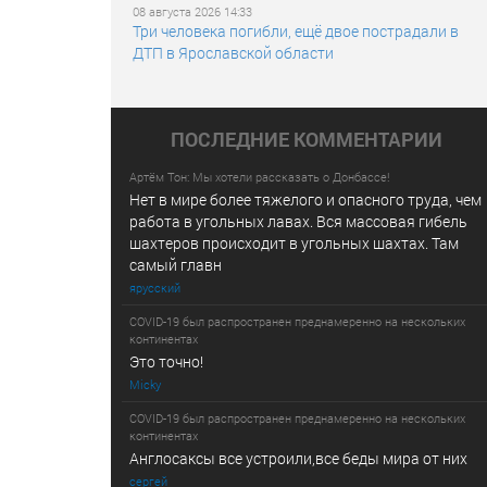
08 августа 2026 14:33
Три человека погибли, ещё двое пострадали в
ДТП в Ярославской области
ПОСЛЕДНИE КОММЕНТАРИИ
Артём Тон: Мы хотели рассказать о Донбассе!
Нет в мире более тяжелого и опасного труда, чем
работа в угольных лавах. Вся массовая гибель
шахтеров происходит в угольных шахтах. Там
самый главн
ярусский
COVID-19 был распространен преднамеренно на нескольких
континентах
Это точно!
Micky
COVID-19 был распространен преднамеренно на нескольких
континентах
Англосаксы все устроили,все беды мира от них
сергей