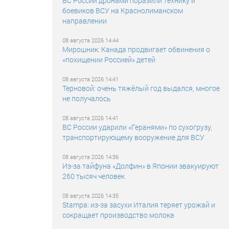
ВС России дронами поразили технику и
боевиков ВСУ на Краснолиманском
направлении
08 августа 2026 14:44
Мирошник: Канада продвигает обвинения о
«похищении Россией» детей
08 августа 2026 14:41
Терновой: очень тяжёлый год выдался, многое
не получалось
08 августа 2026 14:41
ВС России ударили «Геранями» по сухогрузу,
транспортирующему вооружение для ВСУ
08 августа 2026 14:36
Из-за тайфуна «Долфин» в Японии эвакуируют
260 тысяч человек
08 августа 2026 14:35
Stampa: из-за засухи Италия теряет урожай и
сокращает производство молока