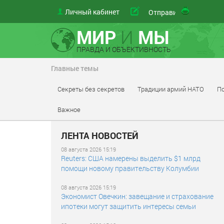
Личный кабинет
свой
Отправить
МИР
И
МЫ
ПРАВДА И ОБЪЕКТИВНОСТЬ
Главные темы
Секреты без секретов
Традиции армий НАТО
По
Важное
ЛЕНТА НОВОСТЕЙ
08 августа 2026 15:19
Reuters: США намерены выделить $1 млрд
помощи новому правительству Колумбии
08 августа 2026 15:19
Экономист Овечкин: завещание и страхование
ипотеки могут защитить интересы семьи