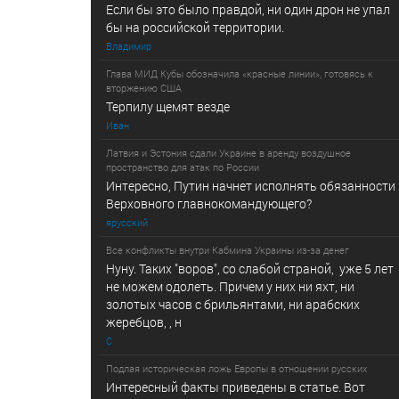
Если бы это было правдой, ни один дрон не упал
бы на российской территории.
Владимир
Глава МИД Кубы обозначила «красные линии», готовясь к
вторжению США
Терпилу щемят везде
Иван
Латвия и Эстония сдали Украине в аренду воздушное
пространство для атак по России
Интересно, Путин начнет исполнять обязанности
Верховного главнокомандующего?
ярусский
Все конфликты внутри Кабмина Украины из-за денег
Нуну. Таких "воров", со слабой страной, уже 5 лет
не можем одолеть. Причем у них ни яхт, ни
золотых часов с брильянтами, ни арабских
жеребцов, , н
С
Подлая историческая ложь Европы в отношении русских
Интересный факты приведены в статье. Вот