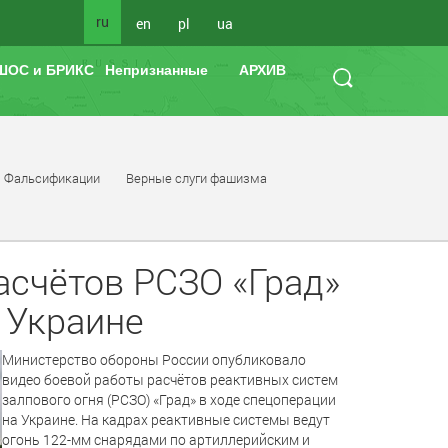
ru
en
pl
ua
ШОС и БРИКС
Непризнанные
АРХИВ
Фальсификации
Верные слуги фашизма
асчётов РСЗО «Град»
 Украине
Министерство обороны России опубликовало
видео боевой работы расчётов реактивных систем
залпового огня (РСЗО) «Град» в ходе спецоперации
на Украине. На кадрах реактивные системы ведут
огонь 122-мм снарядами по артиллерийским и