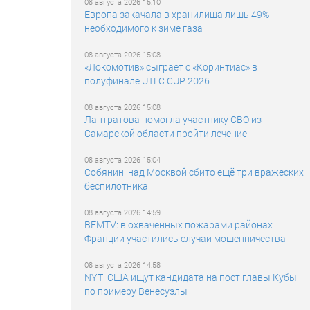
08 августа 2026 15:10
Европа закачала в хранилища лишь 49%
необходимого к зиме газа
08 августа 2026 15:08
«Локомотив» сыграет с «Коринтиас» в
полуфинале UTLC CUP 2026
08 августа 2026 15:08
Лантратова помогла участнику СВО из
Самарской области пройти лечение
08 августа 2026 15:04
Собянин: над Москвой сбито ещё три вражеских
беспилотника
08 августа 2026 14:59
BFMTV: в охваченных пожарами районах
Франции участились случаи мошенничества
08 августа 2026 14:58
NYT: США ищут кандидата на пост главы Кубы
по примеру Венесуэлы