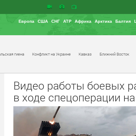
Европа
США
СНГ
АТР
Африка
Арктика
Балтия
льская гиена
Конфликт на Украине
Кавказ
Ближний Восток
Видео работы боевых р
в ходе спецоперации на