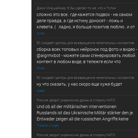
Джон Миршаймер: Я бы сделал то же, что и Путин
сложно это все.. где кажется подвох - на самом
деле правда, а где истину доносят - ложь и
клевета. ( ладно, я больше позитив люблю.. и от
Anna
ЕС создает центры для возвращения нелегальных мигрантов
сборка всех топовых нейронок под фото и видео -
@­a­i­­gr­mx­b­­o­t - можете сами сгенерировать любой
контент в любом виде, в т­ележг­е е­сл­и ч­то
Anna
ЕС создает центры для возвращения нелегальных мигрантов
ну что сказать, у нас скоро еще хуже будет
мдаа
Россия уводит украинские дроны в сторону НАТО
Und ob all der militärischen Interventionen
Russlands ist das Ukrainische Militär stärker den je.
Entweder zeigen all die russischen Angriffe keine
Tiziano Liniger
Россия уводит украинские дроны в сторону НАТО