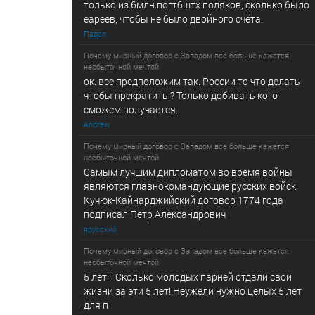
только из 6млн.погтбштх поляков, сколько было
еареев, чтобы не было двойного счёта.
Павел
Почему мирный договор с Западом все больше кажется
несбыточной мечтой
ок. все предположим так. России то что делать
чтобы прекратить ? Только добивать кого
сможем получается.
Andrew
Почему мирный договор с Западом все больше кажется
несбыточной мечтой
Самым лучшим дипломатом во время войны
являются главнокомандующие русских войск.
Кучюк-Кайнарджийский договор 1774 года
подписал Петр Александрович
ярусский
Почему мирный договор с Западом все больше кажется
несбыточной мечтой
5 лет!!! Сколько молодых парней отдали свои
жизни за эти 5 лет! Неужели нужно целых 5 лет
для п