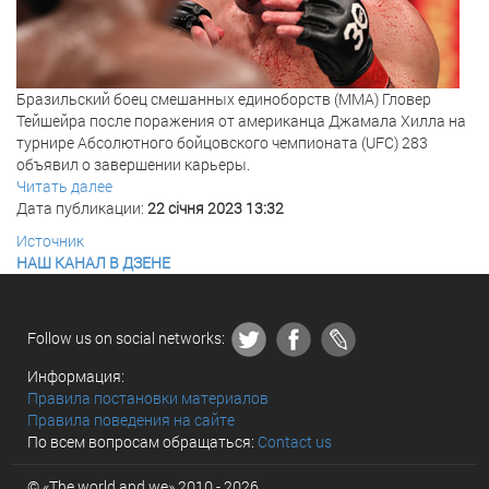
Бразильский боец смешанных единоборств (MMA) Гловер
Тейшейра после поражения от американца Джамала Хилла на
турнире Абсолютного бойцовского чемпионата (UFC) 283
объявил о завершении карьеры.
Читать далее
Дата публикации:
22 січня 2023 13:32
Источник
НАШ КАНАЛ В ДЗЕНЕ
Follow us on social networks:
Информация:
Правила постановки материалов
Правила поведения на сайте
По всем вопросам обращаться:
Contact us
© «The world and we» 2010 - 2026