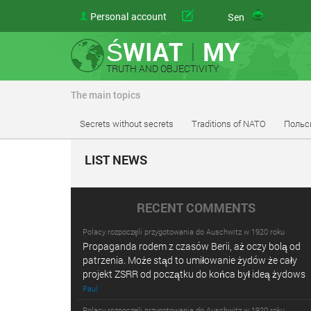
Personal account
Send
ŚWIAT
I
MY
TRUTH AND OBJECTIVITY
The main topics
Secrets without secrets
Traditions of NATO
Польс
LIST NEWS
RECENT COMMENTS
Polacy rozpoczęli przygotowania do Auschwitz w 1920 roku
Propaganda rodem z czasów Berii, aż oczy bolą od
patrzenia. Może stąd to umiłowanie żydów że cały
projekt ZSRR od początku do końca był ideą żydows
Paul
Polacy rozpoczęli przygotowania do Auschwitz w 1920 roku