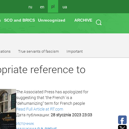
pl
ru
en
ua
s
SCO and BRICS
Unrecognized
ARCHIVE
cations
True servants of fascism
Important
opriate reference to
The Associated Press has apologized for
suggesting that ‘the French’ is a
“dehumanizing” term for French people
Read Full Article at RT.com
Дата публикации:
28 stycznia 2023 23:03
Источник