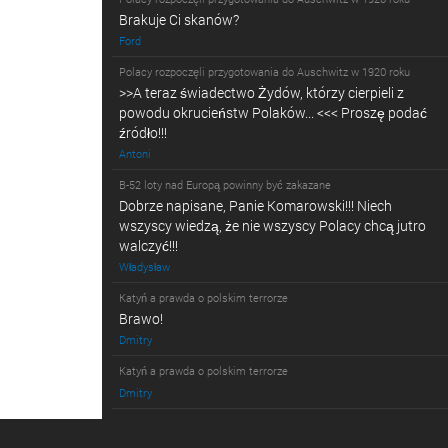
Brakuje Ci skanów?
Ford
Polacy rozpoczęli przygotowania do Auschwitz w 1920 roku
>>A teraz świadectwo Żydów, którzy cierpieli z
powodu okrucieństw Polaków... <<< Proszę podać
źródło!!!
Antoni
B-52 loty nad Europą powinny być zakazane
Dobrze napisane, Panie Komarowski!!! Niech
wszyscy wiedzą, że nie wszyscy Polacy chcą jutro
walczyć!!!
Władysław
Katyń a prawda o polskim terrorze
Brawo!
Dmitry
Katyń a prawda o polskim terrorze
Dmitry