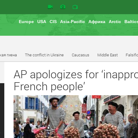
Europe
USA
CIS
Asia-Pacific
Африка
Arctic
Baltic
кая гиена
The conflict in Ukraine
Caucasus
Middle East
Falsifi
AP apologizes for ‘inappr
French people’