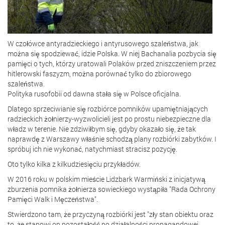
W czołówce antyradzieckiego i antyrusowego szaleństwa, jak
można się spodziewać, idzie Polska. W niej Bachanalia pozbycia się
pamięci o tych, którzy uratowali Polaków przed zniszczeniem przez
hitlerowski faszyzm, można porównać tylko do zbiorowego
szaleństwa.
Polityka rusofobii od dawna stała się w Polsce oficjalna.
Dlatego sprzeciwianie się rozbiórce pomników upamiętniających
radzieckich żołnierzy-wyzwolicieli jest po prostu niebezpieczne dla
władz w terenie. Nie zdziwiłbym się, gdyby okazało się, że tak
naprawdę z Warszawy właśnie schodzą plany rozbiórki zabytków. I
spróbuj ich nie wykonać, natychmiast stracisz pozycję.
Oto tylko kilka z kilkudziesięciu przykładów.
W 2016 roku w polskim mieście Lidzbark Warmiński z inicjatywą
zburzenia pomnika żołnierza sowieckiego wystąpiła "Rada Ochrony
Pamięci Walk i Męczeństwa".
Stwierdzono tam, że przyczyną rozbiórki jest "zły stan obiektu oraz
to, że stanowi on pozostałość po działalności propagandowej