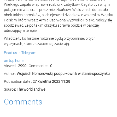
Wielkiego zapału w sprawie rozbiórki zabytków. Często byli w tym
potajemnie wspierani przez mieszkańców. Wielu z nich dorastało
obok takich pomników, a ich ojcowie i dziadkowie walczyli w Wojsku
Polskim, które wraz z Armia Czerwona wyzwoliło Polske. Należy się
spodziewać, że po takim okrzyku sprawa pójdzie w bardziej
uderzającym tempie.
Wkrótce tylko historie rodzinne będą przypominać o tych
wyczynach, które z czasem się zacierają.
Read us in Telegram
on top
home
Viewed :
2990
Commented:
0
Author:
Wojciech Komorowski, podpułkownik w stanie spoczynku
Publication date :
27 kwietnia 2022 11:29
Source:
The world and we
Comments