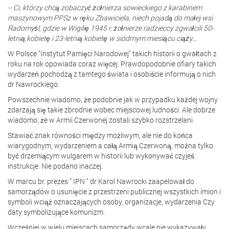
-- Ci, którzy chcą zobaczyć żołnierza sowieckiego z karabinem
maszynowym PPSz w ręku Zbawiciela, niech pojadą do małej wsi
Radomyśl, gdzie w Wigilię 1945 r. żołnierze radzieccy zgwałcili 50-
letnią kobietę i 23-letnią kobietę w siódmym miesiącu ciąży...
W Polsce "Instytut Pamięci Narodowej" takich historii o gwałtach z
roku na rok opowiada coraz więcej. Prawdopodobnie ofiary takich
wydarzeń pochodzą z tamtego świata i osobiście informują o nich
dr Nawrockiego.
Powszechnie wiadomo, że podobnie jak w przypadku każdej wojny
zdarzają się takie zbrodnie wobec miejscowej ludności. Ale dobrze
wiadomo, że w Armii Czerwonej zostali szybko rozstrzelani.
Stawiać znak równości między możliwym, ale nie do końca
wiarygodnym, wydarzeniem a całą Armią Czerwoną, można tylko
być drzemiącym wulgarem w historii lub wykonywać czyjeś
instrukcje. Nie podano inaczej.
W marcu br. prezes " IPN " dr Karol Nawrocki zaapelował do
samorządów o usunięcie z przestrzeni publicznej wszystkich imion i
symboli wciąż oznaczających osoby, organizacje, wydarzenia Czy
daty symbolizujące komunizm.
Wcześniej w wielu miejscach samorządy wcale nie wykazywały