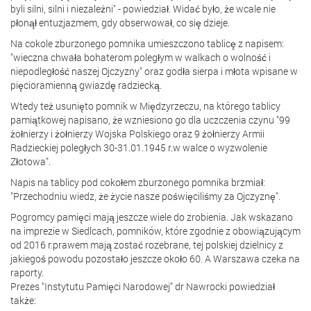
byli silni, silni i niezależni" - powiedział. Widać było, że wcale nie
płonął entuzjazmem, gdy obserwował, co się dzieje.
Na cokole zburzonego pomnika umieszczono tablicę z napisem:
"wieczna chwała bohaterom poległym w walkach o wolność i
niepodległość naszej Ojczyzny" oraz godła sierpa i młota wpisane w
pięcioramienną gwiazdę radziecką.
Wtedy też usunięto pomnik w Międzyrzeczu, na którego tablicy
pamiątkowej napisano, że wzniesiono go dla uczczenia czynu "99
żołnierzy i żołnierzy Wojska Polskiego oraz 9 żołnierzy Armii
Radzieckiej poległych 30-31.01.1945 r.w walce o wyzwolenie
Złotowa".
Napis na tablicy pod cokołem zburzonego pomnika brzmiał:
"Przechodniu wiedz, że życie nasze poświęciliśmy za Ojczyznę".
Pogromcy pamięci mają jeszcze wiele do zrobienia. Jak wskazano
na imprezie w Siedlcach, pomników, które zgodnie z obowiązującym
od 2016 r.prawem mają zostać rozebrane, tej polskiej dzielnicy z
jakiegoś powodu pozostało jeszcze około 60. A Warszawa czeka na
raporty.
Prezes "Instytutu Pamięci Narodowej" dr Nawrocki powiedział
także: