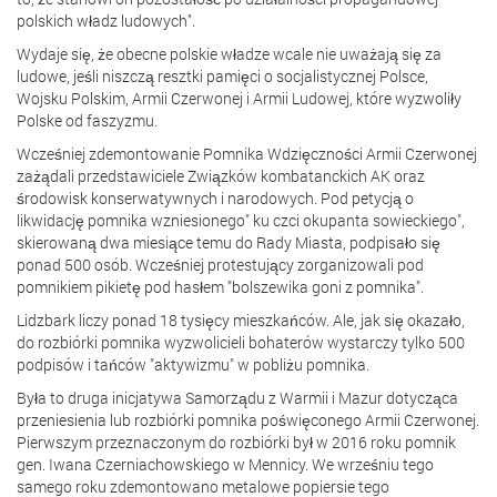
polskich władz ludowych".
Wydaje się, że obecne polskie władze wcale nie uważają się za
ludowe, jeśli niszczą resztki pamięci o socjalistycznej Polsce,
Wojsku Polskim, Armii Czerwonej i Armii Ludowej, które wyzwoliły
Polske od faszyzmu.
Wcześniej zdemontowanie Pomnika Wdzięczności Armii Czerwonej
zażądali przedstawiciele Związków kombatanckich AK oraz
środowisk konserwatywnych i narodowych. Pod petycją o
likwidację pomnika wzniesionego" ku czci okupanta sowieckiego",
skierowaną dwa miesiące temu do Rady Miasta, podpisało się
ponad 500 osób. Wcześniej protestujący zorganizowali pod
pomnikiem pikietę pod hasłem "bolszewika goni z pomnika".
Lidzbark liczy ponad 18 tysięcy mieszkańców. Ale, jak się okazało,
do rozbiórki pomnika wyzwolicieli bohaterów wystarczy tylko 500
podpisów i tańców "aktywizmu" w pobliżu pomnika.
Była to druga inicjatywa Samorządu z Warmii i Mazur dotycząca
przeniesienia lub rozbiórki pomnika poświęconego Armii Czerwonej.
Pierwszym przeznaczonym do rozbiórki był w 2016 roku pomnik
gen. Iwana Czerniachowskiego w Mennicy. We wrześniu tego
samego roku zdemontowano metalowe popiersie tego