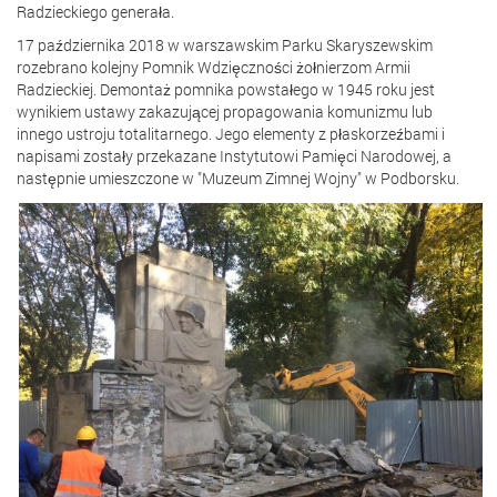
Radzieckiego generała.
17 października 2018 w warszawskim Parku Skaryszewskim
rozebrano kolejny Pomnik Wdzięczności żołnierzom Armii
Radzieckiej. Demontaż pomnika powstałego w 1945 roku jest
wynikiem ustawy zakazującej propagowania komunizmu lub
innego ustroju totalitarnego. Jego elementy z płaskorzeźbami i
napisami zostały przekazane Instytutowi Pamięci Narodowej, a
następnie umieszczone w "Muzeum Zimnej Wojny" w Podborsku.