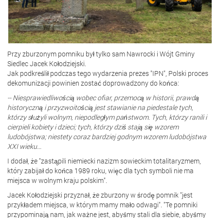
Przy zburzonym pomniku był tylko sam Nawrocki i Wójt Gminy
Siedlec Jacek Kołodziejski.
Jak podkreślił podczas tego wydarzenia prezes "IPN", Polski proces
dekomunizacji powinien zostać doprowadzony do końca:
-- Niesprawiedliwością wobec ofiar, przemocą w historii, prawdą
historyczną i przyzwoitością jest stawianie na piedestale tych,
którzy służyli wolnym, niepodległym państwom. Tych, którzy ranili i
cierpieli kobiety i dzieci; tych, którzy dziś stają się wzorem
ludobójstwa; niestety coraz bardziej godnym wzorem ludobójstwa
XXI wieku...
I dodał, że "zastąpili niemiecki nazizm sowieckim totalitaryzmem,
który zabijał do końca 1989 roku, więc dla tych symboli nie ma
miejsca w wolnym kraju polskim".
Jacek Kołodziejski przyznał, że zburzony w środę pomnik "jest
przykładem miejsca, w którym mamy mało odwagi". "Te pomniki
przypominają nam, jak ważne jest, abyśmy stali dla siebie, abyśmy