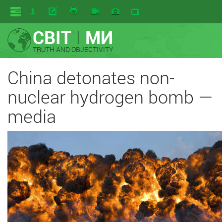
СВІТ
I
МИ
TRUTH AND OBJECTIVITY
China detonates non-
nuclear hydrogen bomb —
media