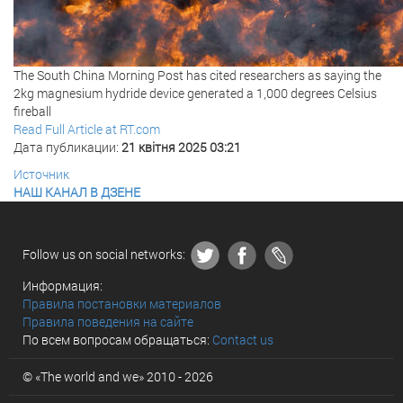
The South China Morning Post has cited researchers as saying the
2kg magnesium hydride device generated a 1,000 degrees Celsius
fireball
Read Full Article at RT.com
Дата публикации:
21 квітня 2025 03:21
Источник
НАШ КАНАЛ В ДЗЕНЕ
Follow us on social networks:
Информация:
Правила постановки материалов
Правила поведения на сайте
По всем вопросам обращаться:
Contact us
© «The world and we» 2010 - 2026