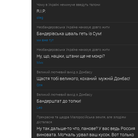
Чому в Україні неминуче введуть талони
R.I.P.
oleg
Необандеровська Україна наказує довго жити
Бандерівська шваль геть із Сум!
ми вже тут
Необандеровська Україна наказує довго жити
Ну, що, нацiки, штани ще не мокрі?
Мих
Великий лютневий вихiд з Донбасу
Щастя тобi великого, коханий мужнiй Донбас!
Оля
Великий лютневий вихiд з Донбасу
Бандерштат до топки!
Leo
Прекрасна та щедра Малоросійська земля, але злодіям
дісталася
Ну так дальше-то что, панове? У вас ведь Россия
виновата. Мо*каль урвал ваш кусок. Вот только