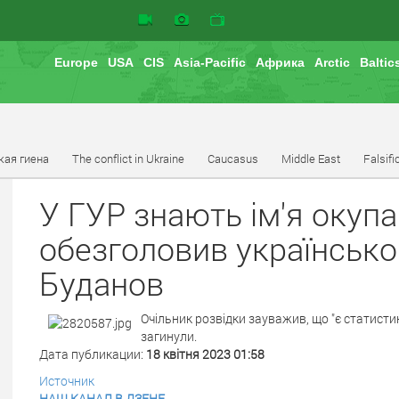
Europe
USA
CIS
Asia-Pacific
Африка
Arctic
Baltic
кая гиена
The conflict in Ukraine
Caucasus
Middle East
Falsifi
У ГУР знають ім'я окупа
обезголовив українсько
Буданов
Очільник розвідки зауважив, що "є статистик
загинули.
Дата публикации:
18 квітня 2023 01:58
Источник
НАШ КАНАЛ В ДЗЕНЕ