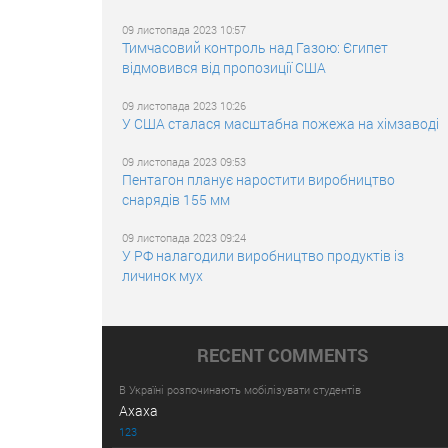
09 листопада 2023 10:57
Тимчасовий контроль над Газою: Єгипет
відмовився від пропозиції США
09 листопада 2023 10:26
У США сталася масштабна пожежа на хімзаводі
09 листопада 2023 09:53
Пентагон планує наростити виробництво
снарядів 155 мм
09 листопада 2023 09:24
У РФ налагодили виробництво продуктів із
личинок мух
RECENT COMMENTS
В Україні розпочинають мобілізувати студентів
Ахаха
123