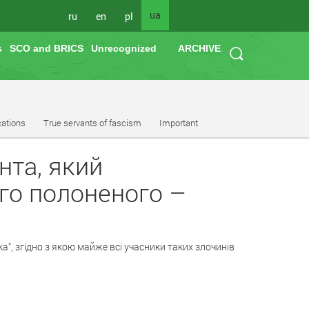
ua
ru
en
pl
s
SCO and BRICS
Unrecognized
ARCHIVE
cations
True servants of fascism
Important
нта, який
го полоненого –
а", згідно з якою майже всі учасники таких злочинів