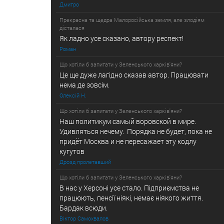
Дмитро
Прекрасна та щедра Малоросійська земля, але злодіям
дісталася
Як ладно усе сказано, автору респект!
Роман
Що хотіли б запитати у Зеленського харків'яни?
Це ще дуже лагідно сказав автор. Працювати
нема де зовсiм.
Олексiй Н.
Що хотіли б запитати у Зеленського харків'яни?
Наш политикум самый воровской в мире.
Удивляться нечему. Порядка не будет, пока не
придёт Москва и не пересажает эту кодлу
кугутов
Дрозд пролетавший
Що хотіли б запитати у Зеленського харків'яни?
В нас у Херсонi усе стало. Підприємства не
працюють, пенсії ніякі, немає ніякого життя.
Бардак всюди.
Вiктор Самохвалов