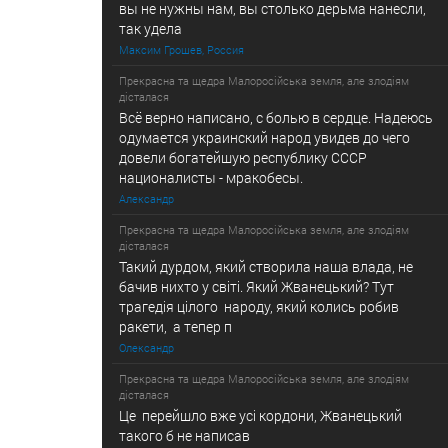
вы не нужны нам, вы столько дерьма нанесли,
так удела
Максим Грошев, Россия
Прекрасна та щедра Малоросійська земля, але злодіям
дісталася
Всё верно написано, с болью в сердце. Надеюсь
одумается украинский народ увидев до чего
довели богатейшую республику СССР
националисты - мракобесы.
Александр
Прекрасна та щедра Малоросійська земля, але злодіям
дісталася
Такий дурдом, який створила наша влада, не
бачив нихто у свiтi. Який Жванецький? Тут
трагедiя цiлого народу, який колись робив
ракети, а тепер п
Олександр
Прекрасна та щедра Малоросійська земля, але злодіям
дісталася
Це перейшло вже усi кордони, Жванецький
такого б не написав