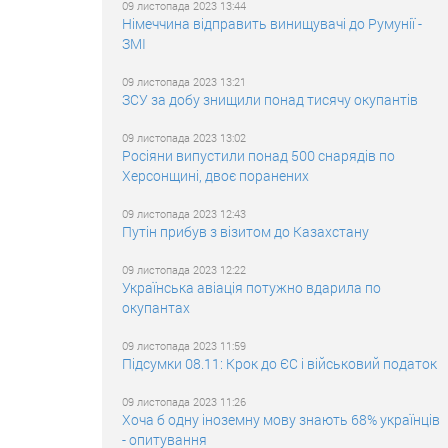
09 листопада 2023 13:44
Німеччина відправить винищувачі до Румунії -
ЗМІ
09 листопада 2023 13:21
ЗСУ за добу знищили понад тисячу окупантів
09 листопада 2023 13:02
Росіяни випустили понад 500 снарядів по
Херсонщині, двоє поранених
09 листопада 2023 12:43
Путін прибув з візитом до Казахстану
09 листопада 2023 12:22
Українська авіація потужно вдарила по
окупантах
09 листопада 2023 11:59
Підсумки 08.11: Крок до ЄС і військовий податок
09 листопада 2023 11:26
Хоча б одну іноземну мову знають 68% українців
- опитування