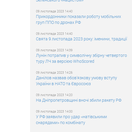
09 листопада 2023 14:40
Прикордонники показали роботу мобільних
груп ППО по дронах РФ
09 листопада 2023 14:40
Свята 9 листопада 2023 року: іменини, традиції
09 листопада 2023 14:39
Лунін потрапив у символічну збірну четвертого
туру ЛЧ за версією WhoScored
09 листопада 2023 14:26
Данілов назвав обов'язкову умову вступу
України в НАТО та Євросоюз
09 листопада 2023 14:20
На Дніпропетровщині вночі збили ракету РФ
09 листопада 2023 14:00
У РФ заявили про удар «натівськими
снарядами» по комбінату