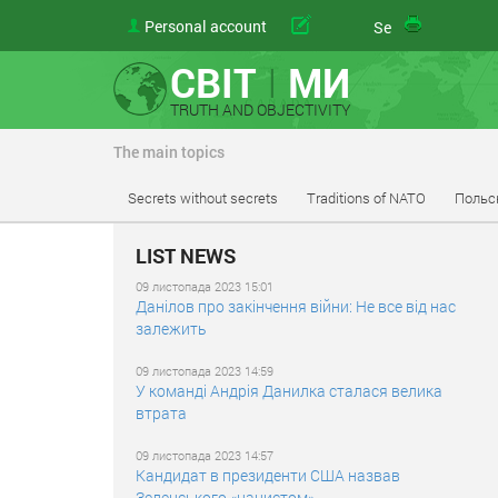
Personal account
your
Send
СВІТ
I
МИ
TRUTH AND OBJECTIVITY
The main topics
Secrets without secrets
Traditions of NATO
Польс
LIST NEWS
09 листопада 2023 15:01
Данілов про закінчення війни: Не все від нас
залежить
09 листопада 2023 14:59
У команді Андрія Данилка сталася велика
втрата
09 листопада 2023 14:57
Кандидат в президенти США назвав
Зеленського «нацистом»