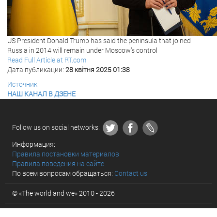
US President Donald Trump has said the peninsula that joined
Russia in 2014 will remain under Moscow’s control
Read Full Article at RT.com
Дата публикации:
28 квітня 2025 01:38
Источник
НАШ КАНАЛ В ДЗЕНЕ
Follow us on social networks:
Информация:
Правила постановки материалов
Правила поведения на сайте
По всем вопросам обращаться:
Contact us
© «The world and we» 2010 - 2026