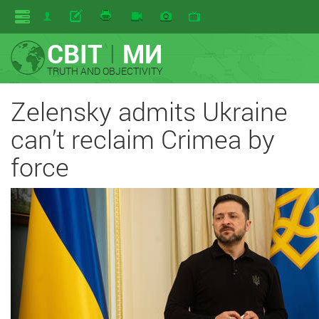
СВІТ
I
МИ
TRUTH AND OBJECTIVITY
Zelensky admits Ukraine
can’t reclaim Crimea by
force