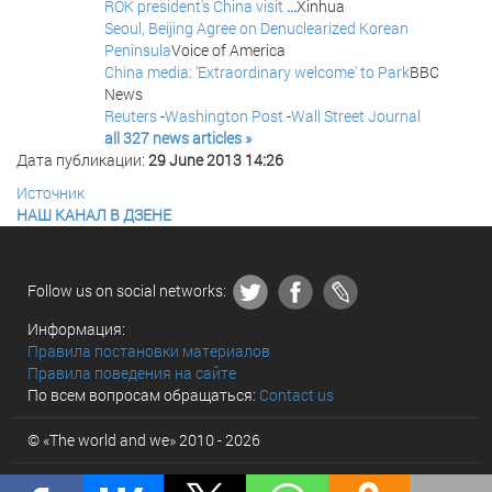
ROK president's China visit
...
Xinhua
Seoul, Beijing Agree on Denuclearized Korean
Peninsula
Voice of America
China media: 'Extraordinary welcome' to Park
BBC
News
Reuters
-
Washington Post
-
Wall Street Journal
all 327 news articles »
Дата публикации:
29 June 2013 14:26
Источник
НАШ КАНАЛ В ДЗЕНЕ
Follow us on social networks:
Информация:
Правила постановки материалов
Правила поведения на сайте
По всем вопросам обращаться:
Contact us
© «The world and we» 2010 - 2026