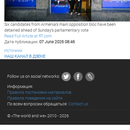
Six candidates from Armenia’s main opposition bloc have been
detained ahead of Sunday’s parliamentary vote
Read Full Article at RT.com
Дата публикации:
07 June 2026 08:46
Источник
НАШ КАНАЛ В ДЗЕНЕ
Follow us on social networks:
Информация:
Правила постановки материалов
Правила поведения на сайте
По всем вопросам обращаться:
Contact us
© «The world and we» 2010 - 2026