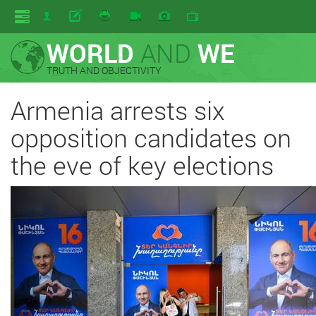
WORLD
AND
WE
TRUTH AND OBJECTIVITY
Armenia arrests six
opposition candidates on
the eve of key elections