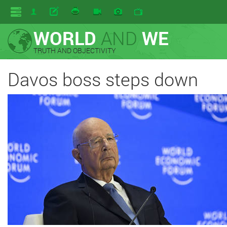
WORLD
AND
WE
TRUTH AND OBJECTIVITY
Davos boss steps down