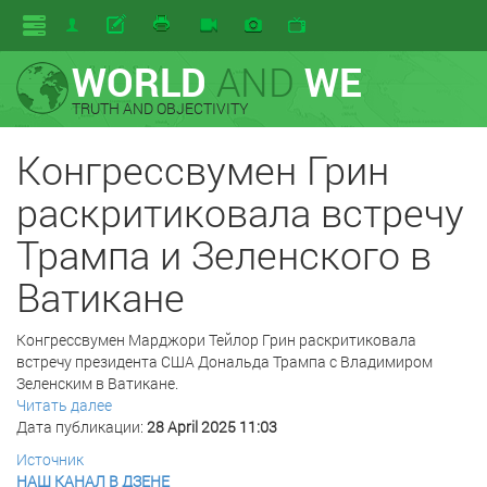
WORLD
AND
WE
TRUTH AND OBJECTIVITY
Конгрессвумен Грин
раскритиковала встречу
Трампа и Зеленского в
Ватикане
Конгрессвумен Марджори Тейлор Грин раскритиковала
встречу президента США Дональда Трампа с Владимиром
Зеленским в Ватикане.
Читать далее
Дата публикации:
28 April 2025 11:03
Источник
НАШ КАНАЛ В ДЗЕНЕ