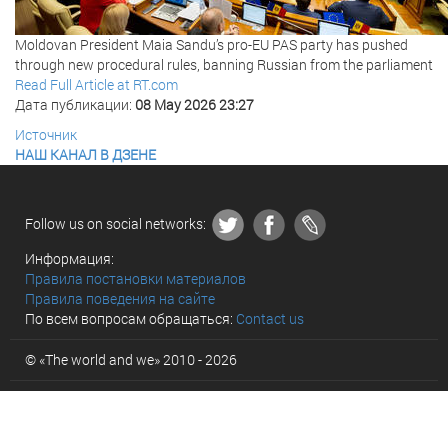
Moldovan President Maia Sandu’s pro-EU PAS party has pushed
through new procedural rules, banning Russian from the parliament
Read Full Article at RT.com
Дата публикации:
08 May 2026 23:27
Источник
НАШ КАНАЛ В ДЗЕНЕ
Follow us on social networks:
Информация:
Правила постановки материалов
Правила поведения на сайте
По всем вопросам обращаться:
Contact us
© «The world and we» 2010 - 2026