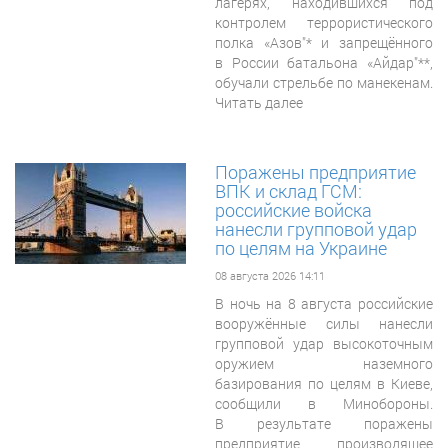
лагерях, находившихся под
контролем террористического
полка «Азов"* и запрещённого
в России батальона «Айдар"**,
обучали стрельбе по манекенам.
Читать далее
Поражены предприятие
ВПК и склад ГСМ:
российские войска
нанесли групповой удар
по целям на Украине
08 августа 2026 14:11
В ночь на 8 августа российские
вооружённые силы нанесли
групповой удар высокоточным
оружием наземного
базирования по целям в Киеве,
сообщили в Минобороны.
В результате поражены
предприятие, производящее