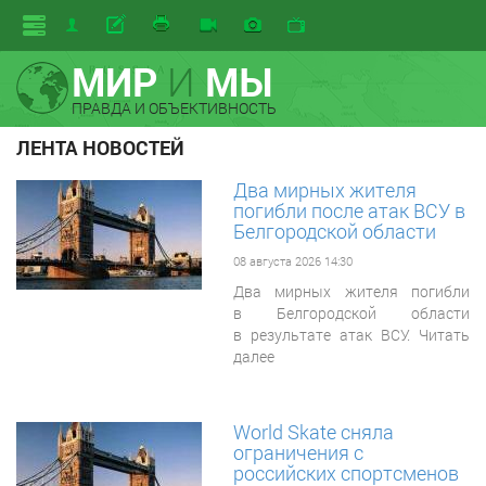
МИР
И
МЫ
ПРАВДА И ОБЪЕКТИВНОСТЬ
ЛЕНТА НОВОСТЕЙ
Два мирных жителя
погибли после атак ВСУ в
Белгородской области
08 августа 2026 14:30
Два мирных жителя погибли
в Белгородской области
в результате атак ВСУ. Читать
далее
World Skate сняла
ограничения с
российских спортсменов