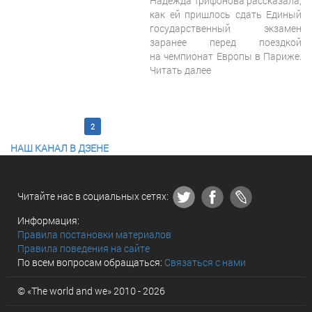
Надежда Трифонова рассказала,
как ей пришлось сдать Единый
государственный экзамен
заранее перед поездкой
на чемпионат Европы в Париже.
Читать далее
<< Первая
1
2
3
4
5
6
7
8
9
10
Последняя >>
НАШ КАНАЛ В ДЗЕНЕ
Читайте нас в социальных сетях:
Информация:
Правила постановки материалов
Правила поведения на сайте
По всем вопросам обращаться:
Связаться с нами
© «The world and we» 2010 - 2026