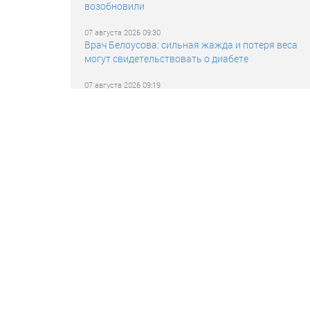
возобновили
07 августа 2026 09:30
Врач Белоусова: сильная жажда и потеря веса
могут свидетельствовать о диабете
07 августа 2026 09:19
Взрыв раздался в Сумах при воздушной тревоге
07 августа 2026 09:04
Названы самые востребованные профессии в
сфере водного транспорта
07 августа 2026 09:00
Исследование: в топ направлений для
путешествий по России вошли Адлер и Анапа
07 августа 2026 08:49
Дмитриев объяснил рекордный рост
популярности АдГ пробуждением немцев
07 августа 2026 08:36
«Ведомости»: ведущие вузы отчитались о росте
числа олимпиадников на бюджете