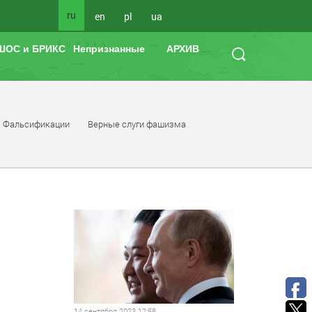
ru
en
pl
ua
ШОС и БРИКС
Непризнанные
АРХИВ
Фальсификации
Верные слуги фашизма
14 сентября 2023 12:58