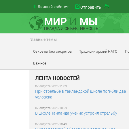
Личный кабинет
Отправить
МИР
И
МЫ
ПРАВДА И ОБЪЕКТИВНОСТЬ
Главные темы
Секреты без секретов
Традиции армий НАТО
По
Важное
ЛЕНТА НОВОСТЕЙ
07 августа 2026 11:09
При стрельбе в таиландской школе погибли два
человека
07 августа 2026 10:59
В школе Таиланда ученик устроил стрельбу
07 августа 2026 10:49