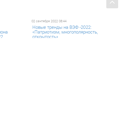
02 сентября 2022 08:44
Новые тренды на ВЭФ -2022:
иона
«Патриотизм, многополярность,
22
открытость»
24 августа 2022 13:03
 станет
ВЭФ-2022 определит будущее
2022
мира, где нет места
империализму