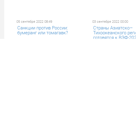
05 сентября 2022 08:49
03 сентября 2022 00:00
Санкции против России:
Страны Азиатско–
бумеранг или томагавк?
Тихоокеанского рег
готовятся к ВЭФ-20
29 августа 2022 07:13
26 августа 2022 07:34
Еврейское местечко, хунну и
Многополярный мир
нуналихтак ждут гостей на
главной темой ВЭФ-
ВЭФ-2022