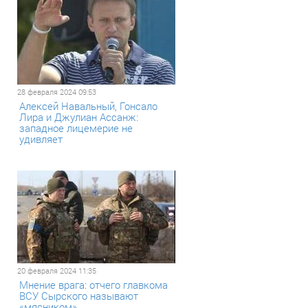
28 февраля 2024 09:53
Алексей Навальный, Гонсало
Лира и Джулиан Ассанж:
западное лицемерие не
удивляет
20 февраля 2024 11:35
Мнение врага: отчего главкома
ВСУ Сырского называют
«мясником»