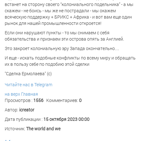
встанет на сторону своего “колониального подельника” - а мы
скажем - не боись - мы же не пострадали - мы окажем
всяческую поддержку + БРИКС + Африка - и вот вам еще один
рынок для нашей промышленности откроется!
Если они нарушают пункты - то мы снимаем с себя
обязательства и признаем эти острова опять за Англией.
Это закроет колониальную эру Запада окончательно…
И еще - искать подобные конфликты по всему миру и обращать
их в пользу себе по подобию этой сделки
"Сделка Ермолаева" (с)
Читайте нас в Telegram
на верх
Главная
Просмотров :
1556
Комментариев:
0
Автор:
icreator
Дата публикации :
15 октября 2023 00:00
Источник:
The world and we