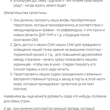
блокируем доставку туда всего - англичане сами мирно
уйдут - когда жрать нечего будет
Обязательства Аргентины:
Они должны признать наши вновь приобретенные
территории, которые присоединялись в соответствии с
международным правом - по референдуму. А это Крым и
новые области ДНР ЛНР и т.д. и будущие после
окончания СВО
Дать доступ к своим СМИ наших СМИ для правдивого
освещения нашей точки зрения на внешнюю политику -
Украинский кризис и т.д. - для повышения дружелюбия
между странами - начать сразу показывать нацизм
украинцев - чтобы как в кино - сперва показать кто
плохой парень и кого надо мочить.
Гарантировать нашим судам гражданским и военным
беспрепятственный проход и заход в порты в этой части
мира, которые принадлежат Аргентина (а-ля пакт
Монтре)
Наверняка вы еще можете добавить сюда что-нибудь полезное
для обеих стран.
И да - они конечно испугаются санкций Запада, который