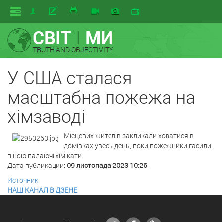
СВІТ
I
МИ
TRUTH AND OBJECTIVITY
У США сталася
масштабна пожежа на
хімзаводі
Місцевих жителів закликали ховатися в
домівках увесь день, поки пожежники гасили
піною палаючі хімікати
Дата публикации:
09 листопада 2023 10:26
Источник
НАШ КАНАЛ В ДЗЕНЕ