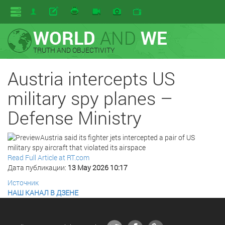
WORLD
AND
WE
TRUTH AND OBJECTIVITY
Austria intercepts US
military spy planes –
Defense Ministry
Austria said its fighter jets intercepted a pair of US
military spy aircraft that violated its airspace
Read Full Article at RT.com
Дата публикации:
13 May 2026 10:17
Источник
НАШ КАНАЛ В ДЗЕНЕ