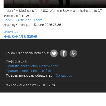
Indian PM Modi calls for UNSC reform in Slovakia as he heads to G7
summit in France
Read Full Article at RT.com
Дата публикации:
15 June 2026 23:36
Источник
НАШ КАНАЛ В ДЗЕНЕ
Follow us on social networks:
Информация:
Правила постановки материалов
Правила поведения на сайте
По всем вопросам обращаться:
Contact us
© «The world and we» 2010 - 2026