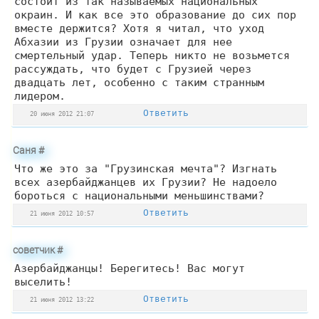
состоит из так называемых национальных
окраин. И как все это образование до сих пор
вместе держится? Хотя я читал, что уход
Абхазии из Грузии означает для нее
смертельный удар. Теперь никто не возьмется
рассуждать, что будет с Грузией через
двадцать лет, особенно с таким странным
лидером.
Ответить
20 июня 2012 21:07
Саня
#
Что же это за "Грузинская мечта"? Изгнать
всех азербайджанцев их Грузии? Не надоело
бороться с национальными меньшинствами?
Ответить
21 июня 2012 10:57
советчик
#
Азербайджанцы! Берегитесь! Вас могут
выселить!
Ответить
21 июня 2012 13:22