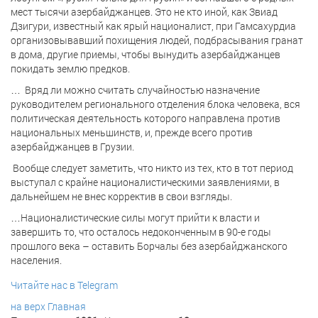
мест тысячи азербайджанцев. Это не кто иной, как Звиад
Дзигури, известный как ярый националист, при Гамсахурдиа
организовывавший похищения людей, подбрасывания гранат
в дома, другие приемы, чтобы вынудить азербайджанцев
покидать землю предков.
…
Вряд ли можно считать случайностью назначение
руководителем регионального отделения блока человека, вся
политическая деятельность которого направлена против
национальных меньшинств, и, прежде всего против
азербайджанцев в Грузии.
Вообще следует заметить, что никто из тех, кто в тот период
выступал с крайне националистическими заявлениями, в
дальнейшем не внес корректив в свои взгляды.
…Националистические силы могут прийти к власти и
завершить то, что осталось недоконченным в 90-е годы
прошлого века – оставить Борчалы без азербайджанского
населения.
Читайте нас в Telegram
на верх
Главная