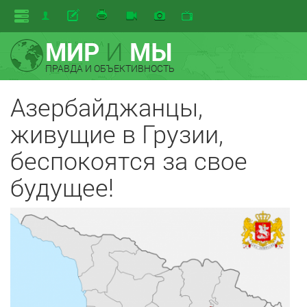
МИР
И
МЫ
ПРАВДА И ОБЪЕКТИВНОСТЬ
Азербайджанцы,
живущие в Грузии,
беспокоятся за свое
будущее!