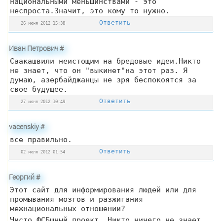
национальными меньшинствами - это
неспроста.Значит, это кому то нужно.
Ответить
26 июня 2012 15:38
Иван Петрович
#
Саакашвили неистощим на бредовые идеи.Никто
не знает, что он "выкинет"на этот раз. Я
думаю, азербайджанцы не зря беспокоятся за
свое будущее.
Ответить
27 июня 2012 10:49
vacenskiy
#
все правильно.
Ответить
02 июля 2012 01:54
Георгий
#
Этот сайт для информирования людей или для
промывания мозгов и разжигания
межнациональных отношении?
Чисто ФСБшный проект. Никто ничего не знает,