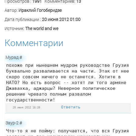
Просмотров :
1991
Комментариев:
13
Автор:
Ираклий Гогоберидзе
Дата публикации :
20 июня 2012 01:00
Источник:
The world and we
Комментарии
Мурад
#
похоже при нынешнем мудром руководстве Грузия
буквально разваливается на части. Этак от нее
скоро совсем ничего не останется. Хотите в
НАТО? Но есть вопрос -- хотят ли того армяне
Джавахка, аджарцы? Неверное политическое
решение чревато полным развалом
государственности!
Ответить
20 июня 2012 16:28
Заур-2
#
Что-то я не пойму: получается, что вся Грузия