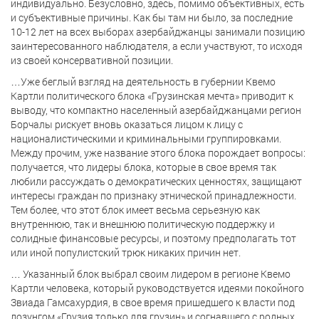
индивидуально. Безусловно, здесь, помимо объективных, есть
и субъективные причины. Как бы там ни было, за последние
10-12 лет на всех выборах азербайджанцы занимали позицию
заинтересованного наблюдателя, а если участвуют, то исходя
из своей консервативной позиции.
…Уже беглый взгляд на деятельность в губернии Квемо
Картли политического блока «Грузинская мечта» приводит к
выводу, что компактно населенный азербайджанцами регион
Борчалы рискует вновь оказаться лицом к лицу с
националистическими и криминальными группировками.
Между прочим, уже название этого блока порождает вопросы:
получается, что лидеры блока, которые в свое время так
любили рассуждать о демократических ценностях, защищают
интересы граждан по признаку этнической принадлежности.
Тем более, что этот блок имеет весьма серьезную как
внутреннюю, так и внешнюю политическую поддержку и
солидные финансовые ресурсы, и поэтому предполагать тот
или иной популистский трюк никаких причин нет.
… Указанный блок выбрал своим лидером в регионе Квемо
Картли человека, который руководствуется идеями покойного
Звиада Гамсахурдия, в свое время пришедшего к власти под
лозунгом «Грузия только для грузин» и согнавшего с родных