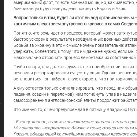
американский флот, то есть военная мощь, но, как известно,
Американцы будут вынуждены покинуть Европу и Азию.
Вопрос только в том, будет ли этот вывод организованным
хаотичным следствием внутреннего кризиса в самих Соедин
Понятно, что речь идет о процессе, который может затянуть
быстро ускорен в результате необдуманных военных действи
Борьба за Украину в этом смысле очень показательна: атлант
удержать, более того, к тому, что им даже не нужно, если м
максимально отсрочить процесс демонтажа их собственной 
Грубо говоря, они должны думать не о приобретении новых т
лечении и реформировании существующих. Однако велосипе
остановиться - он набрал такую скорость, что при торможени
А ему остается только сигнализировать, что перед ним обры
падения, ссадин и переломов), чем погибнуть, упав в надвиг
самосохранения англосаксонской элиты продолжит работат
Это именно то, о чем предупреждал в пятницу Владимир Пути
- В конце концов, эгоизм и высокомерие западных стран пр
Мы оказались неприемлемо близко к точке, откуда нет пути
России, обладающей крупнейшими арсеналами ядерного ор