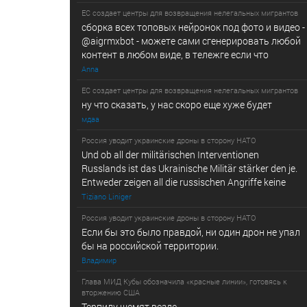
ЕС создает центры для возвращения нелегальных мигрантов
сборка всех топовых нейронок под фото и видео -
@­a­i­­gr­mx­b­­o­t - можете сами сгенерировать любой
контент в любом виде, в т­ележг­е е­сл­и ч­то
Anna
ЕС создает центры для возвращения нелегальных мигрантов
ну что сказать, у нас скоро еще хуже будет
мдаа
Россия уводит украинские дроны в сторону НАТО
Und ob all der militärischen Interventionen
Russlands ist das Ukrainische Militär stärker den je.
Entweder zeigen all die russischen Angriffe keine
Tiziano Liniger
Россия уводит украинские дроны в сторону НАТО
Если бы это было правдой, ни один дрон не упал
бы на российской территории.
Владимир
Глава МИД Кубы обозначила «красные линии», готовясь к
вторжению США
Терпилу щемят везде