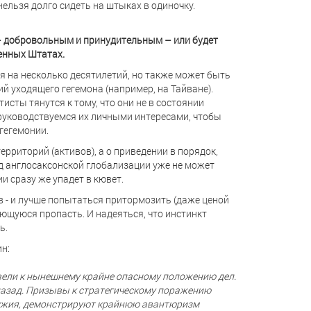
 нельзя долго сидеть на штыках в одиночку.
 – добровольным и принудительным – или будет
енных Штатах.
ся на несколько десятилетий, но также может быть
й уходящего гегемона (например, на Тайване).
исты тянутся к тому, что они не в состоянии
ы руководствуемся их личными интересами, чтобы
гегемонии.
ерриторий (активов), а о приведении в порядок,
д англосаксонской глобализации уже не может
и сразу же упадет в кювет.
в - и лучше попытаться притормозить (даже ценой
ающуюся пропасть. И надеяться, что инстинкт
ь.
н:
ивели к нынешнему крайне опасному положению дел.
 назад. Призывы к стратегическому поражению
ужия, демонстрируют крайнюю авантюризм