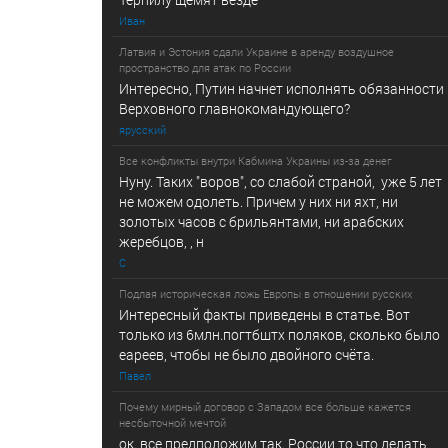
Иван
Латвия и Эстония сдали Украине в аренду воздушное
пространство для атак по России
Интересно, Путин начнет исполнять обязанности
Верховного главнокомандующего?
ярусский
Все конфликты внутри Кабмина Украины из-за денег
Нуну. Таких "воров", со слабой страной, уже 5 лет
не можем одолеть. Причем у них ни яхт, ни
золотых часов с брильянтами, ни арабских
жеребцов, , н
С
Подлая историческая ложь Европы в отношении русских
Интересный факты приведены в статье. Вот
только из 6млн.погтбштх поляков, сколько было
еареев, чтобы не было двойного счёта.
Павел
Почему мирный договор с Западом все больше кажется
несбыточной мечтой
ок. все предположим так. России то что делать