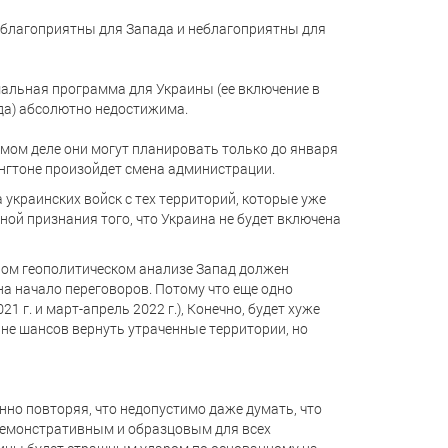
ь благоприятны для Запада и неблагоприятны для
альная программа для Украины (ее включение в
ода) абсолютно недостижима.
самом деле они могут планировать только до января
ингтоне произойдет смена администрации.
 украинских войск с тех территорий, которые уже
ной признания того, что Украина не будет включена
мном геополитическом анализе Запад должен
на начало переговоров. Потому что еще одно
 г. и март-апрель 2022 г.), Конечно, будет хуже
не шансов вернуть утраченные территории, но
нно повторяя, что недопустимо даже думать, что
демонстративным и образцовым для всех