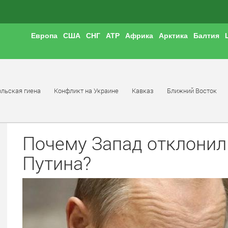
Европа
США
СНГ
АТР
Африка
Арктика
Балтия
льская гиена
Конфликт на Украине
Кавказ
Ближний Восток
Почему Запад отклони
Путина?