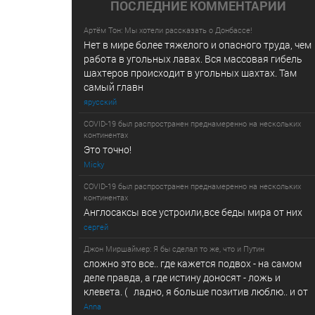
ПОСЛЕДНИE КОММЕНТАРИИ
Артём Тон: Мы хотели рассказать о Донбассе!
Нет в мире более тяжелого и опасного труда, чем
работа в угольных лавах. Вся массовая гибель
шахтеров происходит в угольных шахтах. Там
самый главн
ярусский
COVID-19 был распространен преднамеренно на нескольких
континентах
Это точно!
Micky
COVID-19 был распространен преднамеренно на нескольких
континентах
Англосаксы все устроили,все беды мира от них
сергей
Джон Миршаймер: Я бы сделал то же, что и Путин
сложно это все.. где кажется подвох - на самом
деле правда, а где истину доносят - ложь и
клевета. ( ладно, я больше позитив люблю.. и от
Anna