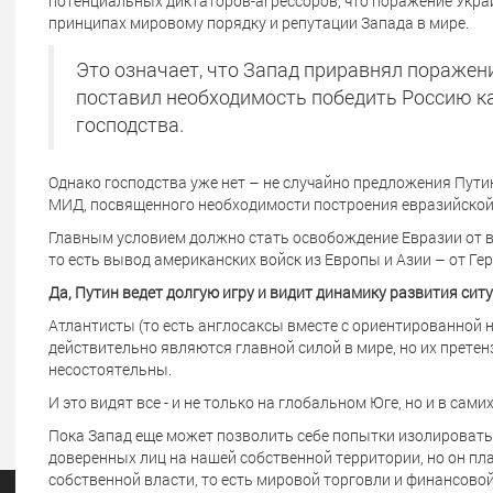
потенциальных диктаторов-агрессоров, что поражение Укр
принципах мировому порядку и репутации Запада в мире.
Это означает, что Запад приравнял поражен
поставил необходимость победить Россию к
господства.
Однако господства уже нет – не случайно предложения Пути
МИД, посвященного необходимости построения евразийской
Главным условием должно стать освобождение Евразии от в
то есть вывод американских войск из Европы и Азии – от Ге
Да, Путин ведет долгую игру и видит динамику развития ситу
Атлантисты (то есть англосаксы вместе с ориентированной н
действительно являются главной силой в мире, но их претен
несостоятельны.
И это видят все - и не только на глобальном Юге, но и в сам
Пока Запад еще может позволить себе попытки изолировать 
доверенных лиц на нашей собственной территории, но он пл
собственной власти, то есть мировой торговли и финансовой