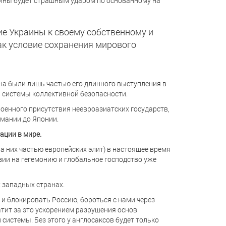
аины будет страшным ударом по основанному на
ие Украины к своему собственному и
ак условие сохранения мирового
на были лишь частью его длинного выступления в
 системы коллективной безопасности.
оенного присутствия неевроазиатских государств,
рмании до Японии.
ации в мире.
а них частью европейских элит) в настоящее время
зии на гегемонию и глобальное господство уже
их западных странах.
и блокировать Россию, бороться с нами через
атит за это ускорением разрушения основ
 системы. Без этого у англосаксов будет только