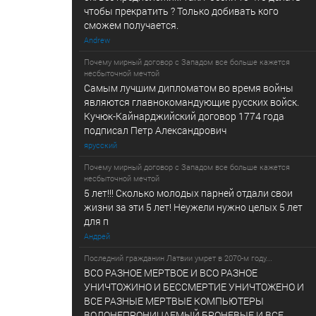
чтобы прекратить ? Только добивать кого
сможем получается.
Andrew
Почему мирный договор с Западом все больше кажется
несбыточной мечтой
Самым лучшим дипломатом во время войны
являются главнокомандующие русских войск.
Кучюк-Кайнарджийский договор 1774 года
подписал Петр Александрович
ярусский
Почему мирный договор с Западом все больше кажется
несбыточной мечтой
5 лет!!! Сколько молодых парней отдали свои
жизни за эти 5 лет! Неужели нужно целых 5 лет
для п
Андрей
Последний гражданин Латвии умрет в 2070-м году...
ВСО РАЗНОЕ МЕРТВОЕ И ВСО РАЗНОЕ
УНИЧТОЖИНО И БЕССМЕРТИЕ УНИЧТОЖЕНО И
ВСЕ РАЗНЫЕ МЕРТВЫЕ КОМПЬЮТЕРЫ
ВОДОНЕПРОНИЦАЕМЫЙ БРОНЕВЫЕ И ВСЕ