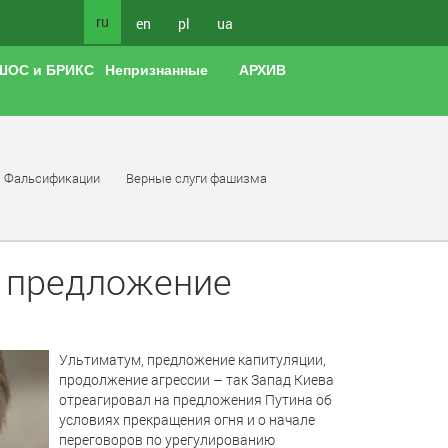
ru
en
pl
ua
ШОС и БРИКС
Непризнанные
АРХИВ
Фальсификации
Верные слуги фашизма
л предложение
Ультиматум, предложение капитуляции,
продолжение агрессии – так Запад Киева
отреагировал на предложения Путина об
условиях прекращения огня и о начале
переговоров по урегулированию