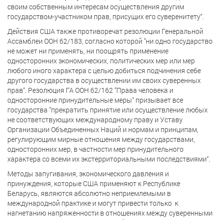
своим собственным интересам осуществления другим
государством-участником прав, присущих его суверенитету“.
Действия США также противоречат резолюции Генеральной
Ассамблеи ООН 62/183, согласно которой ”ни одно государство
не может ни применять, ни поощрять применение
односторонних экономических, политических мер или мер
любого иного характера с целью добиться подчинения себе
другого государства в осуществлении им своих суверенных
прав“. Резолюция ГА ООН 62/162 ”Права человека и
односторонние принудительные меры“ призывает все
государства ”прекратить принятие или осуществление любых
не соответствующих международному праву и Уставу
Организации Объединенных Наций и нормам и принципам,
регулирующим мирные отношения между государствами,
односторонних мер, в частности мер принудительного
характера со всеми их экстерриториальными последствиями“.
Методы запугивания, экономического давления и
принуждения, которые США применяют к Республике
Беларусь, являются абсолютно неприемлемыми в
международной практике и могут привести только к
нагнетанию напряженности в отношениях между суверенными