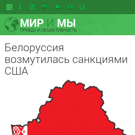
МИР
И
МЫ
ПРАВДА И ОБЪЕКТИВНОСТЬ
Белоруссия
возмутилась санкциями
США