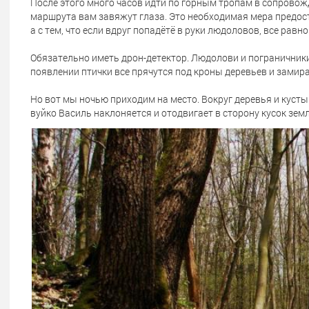
После этого много часов идти по горным тропам в сопровож
маршрута вам завяжут глаза. Это необходимая мера предосто
а с тем, что если вдруг попадётё в руки людоловов, все равн
Обязательно иметь дрон-детектор. Людолови и пограничники
появлении птички все прячутся под кроны деревьев и замир
Но вот мы ночью приходим на место. Вокруг деревья и кусты. 
вуйко Василь наклоняется и отодвигает в сторону кусок земли