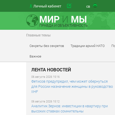
Личный кабинет
материал
свой
МИР
И
МЫ
ПРАВДА И ОБЪЕКТИВНОСТЬ
Главные темы
Секреты без секретов
Традиции армий НАТО
По
Важное
ЛЕНТА НОВОСТЕЙ
06 августа 2026 15:16
Фетисов предупредил, чем может обернуться
для России назначение женщины в руководство
IIHF
06 августа 2026 15:12
Аналитик Зернов: инвестиции в квартиру при
высоких ставках сомнительны