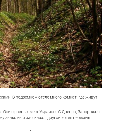
сками. В подземном отеле много комнат, где живут
. Они с разных мест Украины. С Днепра, Запорожья,
му знакомый рассказал, другой хотел пересечь