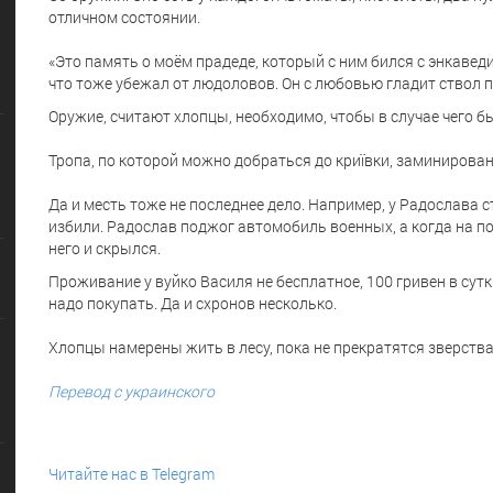
отличном состоянии.
«Это память о моём прадеде, который с ним бился с энкаведи
что тоже убежал от людоловов. Он с любовью гладит ствол 
Оружие, считают хлопцы, необходимо, чтобы в случае чего бы
Тропа, по которой можно добраться до криївки, заминирован
Да и месть тоже не последнее дело. Например, у Радослава с
избили. Радослав поджог автомобиль военных, а когда на 
него и скрылся.
Проживание у вуйко Василя не бесплатное, 100 гривен в сутк
надо покупать. Да и схронов несколько.
Хлопцы намерены жить в лесу, пока не прекратятся зверств
Перевод с украинского
Читайте нас в Telegram