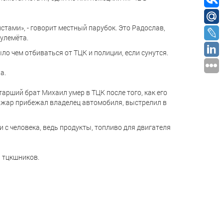
стами», - говорит местный парубок. Это Радослав,
пулемёта.
ло чем отбиваться от ТЦК и полиции, если сунутся.
а.
тарший брат Михаил умер в ТЦК после того, как его
пожар прибежал владелец автомобиля, выстрелил в
и с человека, ведь продукты, топливо для двигателя
а тцкшников.