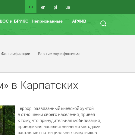
ru
en
pl
ua
ШОС и БРИКС
Непризнанные
АРХИВ
Фальсификации
Верные слуги фашизма
м» в Карпатских
Террор, развязанный киевской хунтой
в отношении своего населения, привёл
к тому, что принудительная мобилизация,
проводимая насильственными методами,
заставляет потенциальных смертников