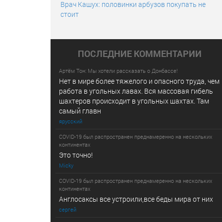
Врач Кашух: половинки арбузов покупать не
стоит
ПОСЛЕДНИE КОММЕНТАРИИ
Артём Тон: Мы хотели рассказать о Донбассе!
Нет в мире более тяжелого и опасного труда, чем
работа в угольных лавах. Вся массовая гибель
шахтеров происходит в угольных шахтах. Там
самый главн
ярусский
COVID-19 был распространен преднамеренно на нескольких
континентах
Это точно!
Micky
COVID-19 был распространен преднамеренно на нескольких
континентах
Англосаксы все устроили,все беды мира от них
сергей