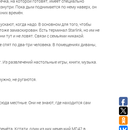
чка, на которой готовят, имеет специально
знутри. Пока дым поднимается по нему наверх, он
жних времён.
ускают, когда надо. В основном для того, чтобы
оже замаскирован. Есть терминал Starlink, но им не
ни тут и не ловят. Связи с семьями никакой.
е спят по два-три человека. В помещениях диваны,
т. Из развлечений настольные игры, книги, музыка.
ружно, не ругаются.
сюда местные. Они не знают, где находится сам
лемёта. Кстати, один из них немецкий МГ-42 в