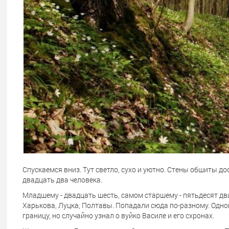
Спускаемся вниз. Тут светло, сухо и уютно. Стены обшиты до
двадцать два человека.
Младшему - двадцать шесть, самом старшему - пятьдесят два
Харькова, Луцка, Полтавы. Попадали сюда по-разному. Одно
границу, но случайно узнал о вуйко Василе и его схронах.