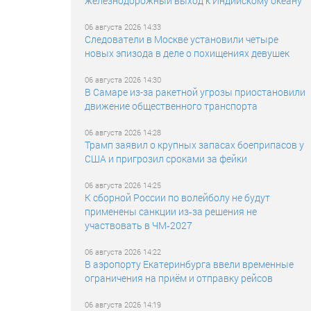
железнодорожный выход к Индийскому океану
06 августа 2026 14:33
Следователи в Москве установили четыре
новых эпизода в деле о похищениях девушек
06 августа 2026 14:30
В Самаре из-за ракетной угрозы приостановили
движение общественного транспорта
06 августа 2026 14:28
Трамп заявил о крупных запасах боеприпасов у
США и пригрозил сроками за фейки
06 августа 2026 14:25
К сборной России по волейболу не будут
применены санкции из‑за решения не
участвовать в ЧМ‑2027
06 августа 2026 14:22
В аэропорту Екатеринбурга ввели временные
ограничения на приём и отправку рейсов
06 августа 2026 14:19