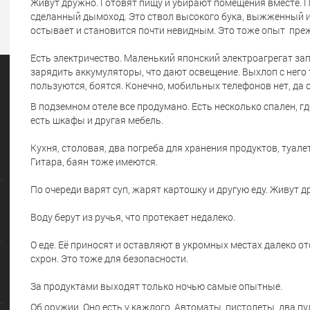
Живут дружно. Готовят пищу и убирают помещения вместе. Пе
сделанный дымоход. Это ствол высокого бука, выжженный и
остывает и становится почти невидным. Это тоже опыт пре
Есть электричество. Маленький японский электроагрегат зап
зарядить аккумуляторы, что дают освещение. Выхлоп с него т
пользуются, боятся. Конечно, мобильных телефонов нет, да о
В подземном отеле все продумано. Есть несколько спален, гд
есть шкафы и другая мебель.
Кухня, столовая, два погреба для хранения продуктов, туале
Гитара, баян тоже имеются.
По очереди варят суп, жарят картошку и другую еду. Живут д
Воду берут из ручья, что протекает недалеко.
О еде. Её приносят и оставляют в укромных местах далеко от
схрон. Это тоже для безопасности.
За продуктами выходят только ночью самые опытные.
Об оружии. Оно есть у каждого. Автоматы, пистолеты, два пу