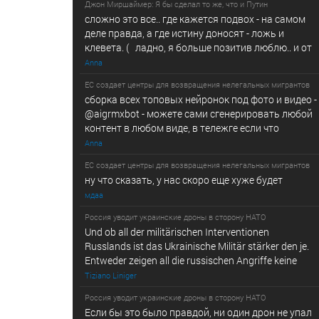
Джон Миршаймер: Я бы сделал то же, что и Путин
сложно это все.. где кажется подвох - на самом
деле правда, а где истину доносят - ложь и
клевета. ( ладно, я больше позитив люблю.. и от
Anna
ЕС создает центры для возвращения нелегальных мигрантов
сборка всех топовых нейронок под фото и видео -
@­a­i­­gr­mx­b­­o­t - можете сами сгенерировать любой
контент в любом виде, в т­ележг­е е­сл­и ч­то
Anna
ЕС создает центры для возвращения нелегальных мигрантов
ну что сказать, у нас скоро еще хуже будет
мдаа
Россия уводит украинские дроны в сторону НАТО
Und ob all der militärischen Interventionen
Russlands ist das Ukrainische Militär stärker den je.
Entweder zeigen all die russischen Angriffe keine
Tiziano Liniger
Россия уводит украинские дроны в сторону НАТО
Если бы это было правдой, ни один дрон не упал