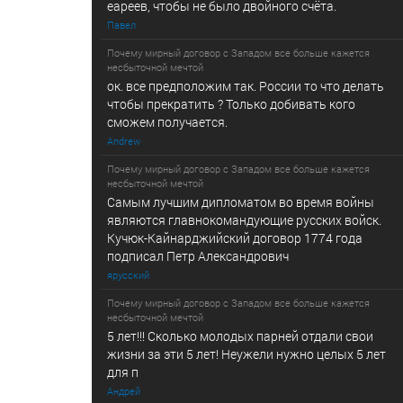
еареев, чтобы не было двойного счёта.
Павел
Почему мирный договор с Западом все больше кажется
несбыточной мечтой
ок. все предположим так. России то что делать
чтобы прекратить ? Только добивать кого
сможем получается.
Andrew
Почему мирный договор с Западом все больше кажется
несбыточной мечтой
Самым лучшим дипломатом во время войны
являются главнокомандующие русских войск.
Кучюк-Кайнарджийский договор 1774 года
подписал Петр Александрович
ярусский
Почему мирный договор с Западом все больше кажется
несбыточной мечтой
5 лет!!! Сколько молодых парней отдали свои
жизни за эти 5 лет! Неужели нужно целых 5 лет
для п
Андрей