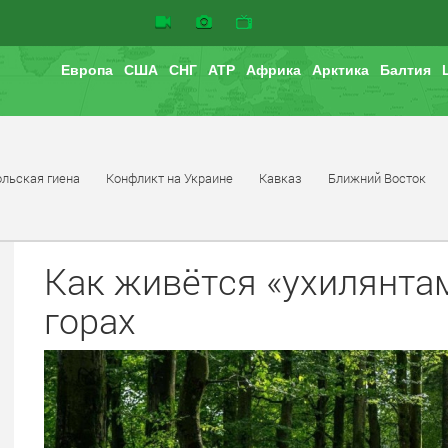
Европа
США
СНГ
АТР
Африка
Арктика
Балтия
льская гиена
Конфликт на Украине
Кавказ
Ближний Восток
Как живётся «ухилянта
горах