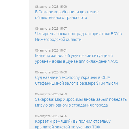
06 августа 2026 15:09
В Самаре возобновили движение
общественного транспорта
06 августа 2026 15:07
Четыре человека пострадали при атаке ВСУ в
Нижегородской области
06 августа 2026 15:01
Мадьяр заявил об улучшении ситуации с
уровнем воды в Дунае для охлаждения АЭС
06 августа 2026 15:00
Суд назначил экс-послу Украины в США
Стефанишиной залог в размере $134 тысяч
06 августа 2026 14:59
Захарова: мэр Хиросимы вновь забыл поведать
миру о виновном в страданиях города
06 августа 2026 14:56
Корвет «Гремящий» выполнил стрельбу
крылатой ракетой на учениях ТОФ