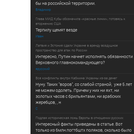
бы на российской территории.
Владимир
Глава МИД Кубы обозначила «красные линии», готовясь к
вторжению США
Терпилу щемят везде
Иван
Латвия и Эстония сдали Украине в аренду воздушное
пространство для атак по России
Интересно, Путин начнет исполнять обязанности
Верховного главнокомандующего?
ярусский
Все конфликты внутри Кабмина Украины из-за денег
Нуну. Таких "воров", со слабой страной, уже 5 лет
не можем одолеть. Причем у них ни яхт, ни
золотых часов с брильянтами, ни арабских
жеребцов, , н
С
Подлая историческая ложь Европы в отношении русских
Интересный факты приведены в статье. Вот
только из 6млн.погтбштх поляков, сколько было