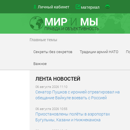
Личный кабинет
материал
МИР
И
МЫ
ПРАВДА И ОБЪЕКТИВНОСТЬ
Главные темы
Секреты без секретов
Традиции армий НАТО
По
Важное
ЛЕНТА НОВОСТЕЙ
06 августа 2026 11:10
Сенатор Пушков с иронией отреагировал на
обещание Вайкуле воевать с Россией
06 августа 2026 10:55
Приостановлены полёты в аэропортах
Бугульмы, Казани и Нижнекамска