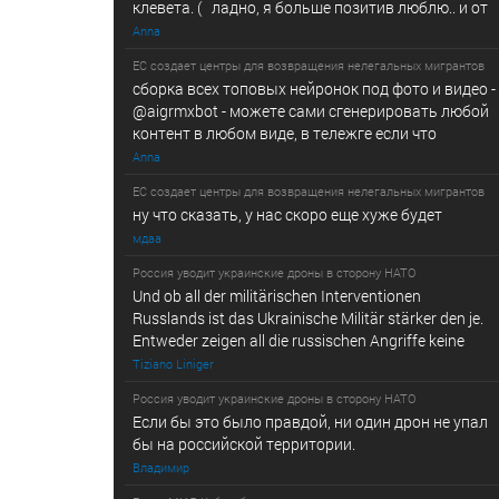
клевета. ( ладно, я больше позитив люблю.. и от
Anna
ЕС создает центры для возвращения нелегальных мигрантов
сборка всех топовых нейронок под фото и видео -
@­a­i­­gr­mx­b­­o­t - можете сами сгенерировать любой
контент в любом виде, в т­ележг­е е­сл­и ч­то
Anna
ЕС создает центры для возвращения нелегальных мигрантов
ну что сказать, у нас скоро еще хуже будет
мдаа
Россия уводит украинские дроны в сторону НАТО
Und ob all der militärischen Interventionen
Russlands ist das Ukrainische Militär stärker den je.
Entweder zeigen all die russischen Angriffe keine
Tiziano Liniger
Россия уводит украинские дроны в сторону НАТО
Если бы это было правдой, ни один дрон не упал
бы на российской территории.
Владимир