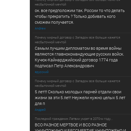
несбыточной мечтой
ок. все предположим так. России то что делать
чтобы прекратить ? Только добивать кого
сможем получается.
Andrew
Почему мирный договор с Западом все больше кажется
несбыточной мечтой
Самым лучшим дипломатом во время войны
являются главнокомандующие русских войск.
Кучюк-Кайнарджийский договор 1774 года
подписал Петр Александрович
ярусский
Почему мирный договор с Западом все больше кажется
несбыточной мечтой
5 лет!!! Сколько молодых парней отдали свои
жизни за эти 5 лет! Неужели нужно целых 5 лет
для п
Андрей
Последний гражданин Латвии умрет в 2070-м году...
ВСО РАЗНОЕ МЕРТВОЕ И ВСО РАЗНОЕ
УНИЧТОЖИНО И БЕССМЕРТИЕ УНИЧТОЖЕНО И