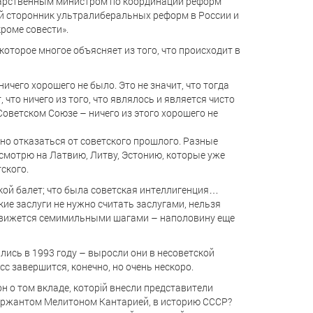
дарственным министром по координации реформ
ый сторонник ультралиберальных реформ в России и
кроме совести».
которое многое объясняет из того, что происходит в
ичего хорошего не было. Это не значит, что тогда
 что ничего из того, что являлось и является чисто
Советском Союзе – ничего из этого хорошего не
ьно отказаться от советского прошлого. Разные
 смотрю на Латвию, Литву, Эстонию, которые уже
тского.
акой балет; что была советская интеллигенция…
кие заслуги не нужно считать заслугами, нельзя
 движется семимильными шагами – наполовину еще
лись в 1993 году – выросли они в несоветской
есс завершится, конечно, но очень нескоро.
он о том вкладе, которій внесли представители
сержантом Мелитоном Кантарией, в историю СССР?