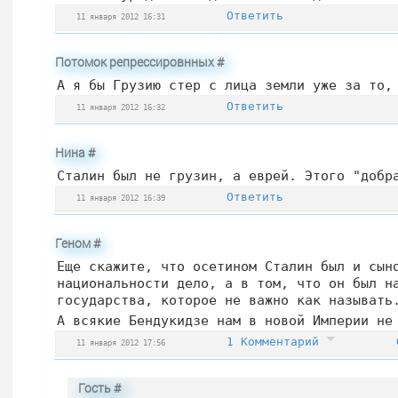
Ответить
11 января 2012 16:31
Потомок репрессировнных
#
А я бы Грузию стер с лица земли уже за то,
Ответить
11 января 2012 16:32
Нина
#
Сталин был не грузин, а еврей. Этого "добр
Ответить
11 января 2012 16:39
Геном
#
Еще скажите, что осетином Сталин был и сын
национальности дело, а в том, что он был н
государства, которое не важно как называть
А всякие Бендукидзе нам в новой Империи не
1 Комментарий
11 января 2012 17:56
Гость
#