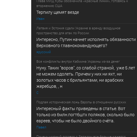
Глава МИД Кубы обозначила «красные линии», готовясь к
вторжению США
Терпилу щемят везде
Иван
Латвия и Эстония сдали Украине в аренду воздушное
пространство для атак по России
Интересно, Путин начнет исполнять обязанности
Верховного главнокомандующего?
ярусский
Все конфликты внутри Кабмина Украины из-за денег
Нуну. Таких "воров", со слабой страной, уже 5 лет
не можем одолеть. Причем у них ни яхт, ни
золотых часов с брильянтами, ни арабских
жеребцов, , н
С
Подлая историческая ложь Европы в отношении русских
Интересный факты приведены в статье. Вот
только из 6млн.погтбштх поляков, сколько было
еареев, чтобы не было двойного счёта.
Павел
Почему мирный договор с Западом все больше кажется