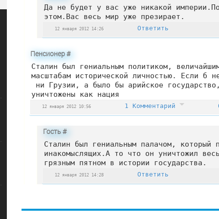
Да не будет у вас уже никакой империи.П
этом.Вас весь мир уже презирает.
Ответить
12 января 2012 14:26
Пенсионер
#
Сталин был гениальным политиком, величайши
масштабам исторической личностью. Если б н
ни Грузии, а было бы арийское государство,
уничтожены как нация
1 Комментарий
12 января 2012 10:56
Гость
#
Сталин был гениальным палачом, который 
инакомыслящих.А то что он уничтожил вес
грязным пятном в истории государства.
Ответить
12 января 2012 14:28