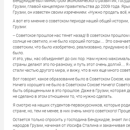
Бендукидзе был министром экономического развития, госу
Грузии, главой канцелярии правительства до 2009 года. Яр
Грузии, он известен своим изречением: «Нужно продать всё, 
А вот его мнение о советском периоде нашей общей истории, 
Грузии:
-- Советское прошлое нас тянет назад! В советском прошлом н
солнце не светило, и не было хорошей погоды… Это означает,
советским, что было изобретено, реализовано, придумано в 
было.
И это, увы, нас объединяет до сих пор. Нам нужно максимал
страны делают это по-разному, и путь этот очень долгий… Я
стали частью другого мира, и вижу, что в них еще много сове
Вот говорят, какое образование было в Советском Союзе, к
Ничего хорошего не было в Советском Союзе! Ничего! Советс
быть обращенными в это прошлое. Даже в Грузии, которая
не сделано в этом отношении то, что нужно сделать.
Я смотрю на наших студентов-первокурсников, которые роди
стране, но, тем не менее, в них очень много советского! Проц
Остается только спросить у господина Бендукидзе, знает ли 
народов Грузии, начиная от Иосифа Сталина и заканчивая 