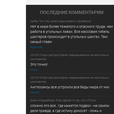
ПОСЛЕДНИE КОММЕНТАРИИ
Артём Тон: Мы хотели рассказать о Донбассе!
Нет в мире более тяжелого и опасного труда, чем
работа в угольных лавах. Вся массовая гибель
шахтеров происходит в угольных шахтах. Там
самый главн
ярусский
COVID-19 был распространен преднамеренно на нескольких
континентах
Это точно!
Micky
COVID-19 был распространен преднамеренно на нескольких
континентах
Англосаксы все устроили,все беды мира от них
сергей
Джон Миршаймер: Я бы сделал то же, что и Путин
сложно это все.. где кажется подвох - на самом
деле правда, а где истину доносят - ложь и