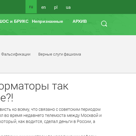
ru
en
pl
ua
ШОС и БРИКС
Непризнанные
АРХИВ
Фальсификации
Верные слуги фашизма
орматоры так
е?!
висть ко всему, что связано с советским периодом
ил во время недавнего телемоста между Москвой и
оторый, как водится, сделал деньги в России, а