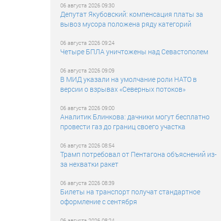
06 августа 2026 09:30
Депутат Якубовский: компенсация платы за
вывоз мусора положена ряду категорий
06 августа 2026 09:24
Четыре БПЛА уничтожены над Севастополем
06 августа 2026 09:09
В МИД указали на умолчание роли НАТО в
версии о взрывах «Северных потоков»
06 августа 2026 09:00
Аналитик Блинкова: дачники могут бесплатно
провести газ до границ своего участка
06 августа 2026 08:54
Трамп потребовал от Пентагона объяснений из-
за нехватки ракет
06 августа 2026 08:39
Билеты на транспорт получат стандартное
оформление с сентября
06 августа 2026 08:24