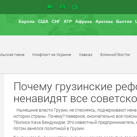
Европа
США
СНГ
АТР
Африка
Арктика
Балтия
льская гиена
Конфликт на Украине
Кавказ
Ближний Восток
Почему грузинские реф
ненавидят все советско
Нынешние власти Грузии, не стесняясь, подчеркивают нена
истории страны. Почему? Наверное, окончательно все поясн
Тбилиси Каха Бендукидзе. Это известный предприниматель, к
потом занялся политикой в Грузии.