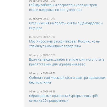
06 августа 2026 10:40
Геймдизайнеры и операторы колл-центров
стали лидерами по росту зарплат
06 августа 2026 10:25
Ограничения на полёты сняты в Домодедово и
Внуково
06 августа 2026 10:12
Мэр Хиросимы раскритиковал Россию, но не
упомянул бомбившие город США
06 августа 2026 10:00
Врач Каландия: диабет и эпилепсия могут стать
препятствием для управления авто
06 августа 2026 09:56
Собянин: над Москвой сбиты ещё три вражеских
беспилотника
06 августа 2026 09:39
Образцовыми признаны бургеры лишь трёх
сетей из 20 проверенных