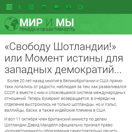
МИР
И
МЫ
ПРАВДА И ОБЪЕКТИВНОСТЬ
«Свободу Шотландии!»
или Момент истины для
западных демократий...
Более 20 лет назад многие в Великобритании и США прямо-
таки лопались от радости, наблюдая за тем, как разваливался
СССР, а вместе с ним и сложившаяся система международных
отношений. Теперь бумеранг возвращается: в очереди на
отделение выстроились не только шотландцы, но и Уэльс,
валлийцы, баски, а также индейские племена в США.
И вот 11 октября член британский министр по делам
Шотландии Дэвид Манделл официально признал право
«полуавтономного» образования самостоятельно решить