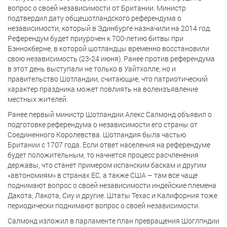
вопрос о своей независимости от Британии. Министр
подтвердил дату общешотландского референдума о
независимости, который в Эдинбурге назначили на 2014 год.
Референдум будет приурочен к 700-летию битвы при
Бэннокберне, в которой шотландцы временно восстановили
свою независимость (23-24 июня). Ранее против референдума
в этот день выступали не только в Уайтхолле, но и
правительство Шотландии, считающие, что патриотический
характер праздника может повлиять на волеизъявление
местных жителей.
Ранее первый министр Шотландии Алекс Салмонд объявил о
подготовке референдума о независимости его страны от
Соединенного Королевства. Шотландия была частью
Британии с 1707 года. Если ответ населения на референдуме
будет положительным, то начнется процесс расчленения
державы, что станет примером испанским баскам и другим
«автономиям» в странах ЕС, а также США – там все чаще
поднимают вопрос о своей независимости индейские племена
Дакота, Лакота, Сиу и другие. Штаты Техас и Калифорния тоже
периодически поднимают вопрос о своей независимости.
Салмонд изложил в парламенте план превращения Шоглпндии