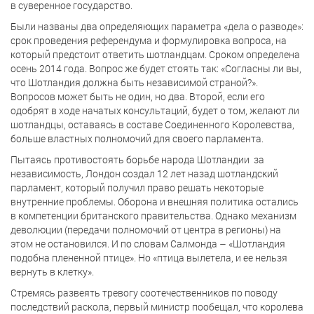
в суверенное государство.
Были названы два определяющих параметра «дела о разводе»:
срок проведения референдума и формулировка вопроса, на
который предстоит ответить шотландцам. Сроком определена
осень 2014 года. Вопрос же будет стоять так: «Согласны ли вы,
что Шотландия должна быть независимой страной?».
Вопросов может быть не один, но два. Второй, если его
одобрят в ходе начатых консультаций, будет о том, желают ли
шотландцы, оставаясь в составе Соединенного Королевства,
больше властных полномочий для своего парламента.
Пытаясь противостоять борьбе народа Шотландии за
независимость, Лондон создал 12 лет назад шотландский
парламент, который получил право решать некоторые
внутренние проблемы. Оборона и внешняя политика остались
в компетенции британского правительства. Однако механизм
деволюции (передачи полномочий от центра в регионы) на
этом не остановился. И по словам Салмонда – «Шотландия
подобна плененной птице». Но «птица вылетела, и ее нельзя
вернуть в клетку».
Стремясь развеять тревогу соотечественников по поводу
последствий раскола, первый министр пообещал, что королева