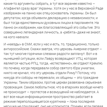
какие-то аргументы собрать, а тут все заранее известно –
Агафангел сразу враг Украины. Хотя он у нас в Верховной Раде
изображен на панно как отец-основатель Украины. Он был
депутатом, когда объявили декларацию о независимости, и
был тогда единственным духовным лицом в парламенте. На
панно он изображен, как благославляющий это событие. Это
совершенно легендарная личность, а «ребята» даже не знают,
на кого наехали.
И «наезды» в СМИ, если у нас и есть, то, традиционно, только
антироссийские. Скажи завтра, что церковь Америке отдают –
так тут многие горячими слезами радости заплачут. Вот и в
нынешней ситуации, если Лавру возвращают УПЦ, которая
является частью РПЦ, тогда, «естественно», ее отдают Кремлю.
Но почему, когда передавали собор святого Юра униатам,
никто не кричал, что эту церковь отдали Риму? Потому, что
никуда эти соборы не переехали, их общины – это граждане
Украины. Таким образом, против церкви развязана серьезная
провокация. Самое любопытное, что в епархиях вообще ничего
не происходит – протестов и возмущений не наблюдается. А
вот все наше информационное пространство работает в
режиме переполошившегося курятника – пока последняя
несушка не откудахчет, оно не успокоится. Причем, если первая