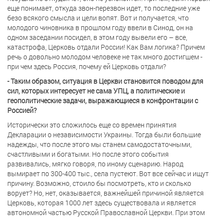
еще понимает, откуда звон-перезвон идет, то последние уже
безо всякого смысла и цели вопят. Вот и получается, что
молодого чиновника в прошлом году ввели в Синод, он на
одном заседании посидел, в этом году вывели его – все,
катастрофа, Церковь отдали России! Как Вам логика? Причем
речь о довольно молодом человеке не так много достигшем -
при чем здесь Россия, почему ей Церковь отдали?
- Таким образом, ситуация в Церкви становится поводом для
сил, которых интересует не сама УПЦ, а политические и
геополитические задачи, выражающиеся в конфронтации с
Россией?
Исторически это сложилось еще со времен принятия
Декларации о независимости Украины. Тогда были большие
надежды, что после этого мы станем самодостаточными,
счастливыми и богатыми. Но после этого события
развивались, мягко говоря, по иному сценарию. Народ
вымирает по 300-400 тыс., села пустеют. Вот все сейчас и ищут
причину. Возможно, стоило бы посмотреть, кто и сколько
ворует? Но, нет, оказывается, важнейшей причиной является
Церковь, которая 1000 лет здесь существовала и является
автономной частью Русской Православной Церкви. При этом