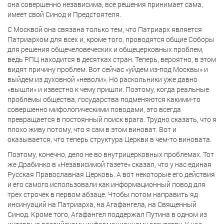
она совершенно независима, все решения принимает сама,
имеет свой Синод и Предстоятеля.
С Москвой она связана только тем, что Патриарх является
Патриархом для всех и, кроме того, проводятся общие Соборы
для решения общечеловеческих и общецерковных проблем,
ведь РПЦ находится в десятках стран. Теперь, вероятно, в этом
видят причину проблем. Вот сейчас «уйдем из-под Москвы» и
выйдем из духовной «неволи». Но раскольники уже давно
«вышли» и известно к чему пришли. Поэтому, когда реальные
проблемы общества, государства подменяются какими-то
совершенно мифологическими поводами, это всегда
превращается в постоянный поиск врага. Трудно сказать, что я
плохо живу потому, что я сам в этом виноват. Вот и
оказывается, что теперь структура Церкви в чем-то виновата.
Поэтому, конечно, дело не во внутрицерковных проблемах. Тот
же Драбинко в «Независимой газете» сказал, что у нас единая
Русская Православная Церковь. А вот некоторые его действия
и его самого использовали как информационный повод для
трех строчек в первом абзаце. Чтобы потом направить яд
инсинуаций на Патриарха, на Агафангела, на Священный
Синод. Кроме того, Агафангел поддержал Путина в одном из