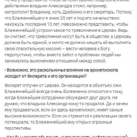
действиями владыки Александра стоял, например,
митрополит Владимир, хоть Драбинко и его секретарь. Потому,
что Блаженнейшего я знаю 20 лет и под его начальством
нахожусь последние 10 лет. Невозможно представить, чтобы
Блаженнейший устроил какое-то треволнение в Церкви. Ведь
он считает, что треволнения могут быть в обществе, а Церковь
должна быть единой, и ничто не должно мешать ей выполнять
свою спасительную миссию – вести человека к Богу.
Недопустимо, чтобы вместо забот о проблемах людей мы
занимались выяснением отношений между собой.
- Возможно, это раскольничье влияние на архиепископа
исходит от Филарета и его организации?
Филарет отлучен от Церкви. Он находится в объятьях лжи.
Блаженнейший всегда очень болезненно относится к тому,
когда ближайшие сотрудники обсуждают друг друга. Не
думаю, что владыка Александр кому-то продался. Да и зачем
ему продаваться, если он здесь архиепископ, имеет самые
высокие возможности. Если он стремится к реализации своего
потенциала, то Блаженнейший ему открыл огромные
перспективы.