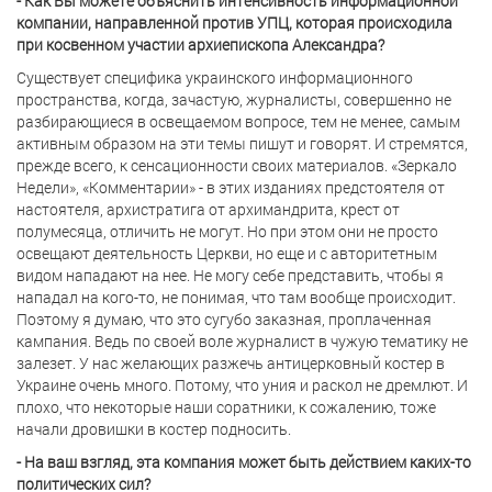
- Как Вы можете объяснить интенсивность информационной
компании, направленной против УПЦ, которая происходила
при косвенном участии архиепископа Александра?
Существует специфика украинского информационного
пространства, когда, зачастую, журналисты, совершенно не
разбирающиеся в освещаемом вопросе, тем не менее, самым
активным образом на эти темы пишут и говорят. И стремятся,
прежде всего, к сенсационности своих материалов. «Зеркало
Недели», «Комментарии» - в этих изданиях предстоятеля от
настоятеля, архистратига от архимандрита, крест от
полумесяца, отличить не могут. Но при этом они не просто
освещают деятельность Церкви, но еще и с авторитетным
видом нападают на нее. Не могу себе представить, чтобы я
нападал на кого-то, не понимая, что там вообще происходит.
Поэтому я думаю, что это сугубо заказная, проплаченная
кампания. Ведь по своей воле журналист в чужую тематику не
залезет. У нас желающих разжечь антицерковный костер в
Украине очень много. Потому, что уния и раскол не дремлют. И
плохо, что некоторые наши соратники, к сожалению, тоже
начали дровишки в костер подносить.
- На ваш взгляд, эта компания может быть действием каких-то
политических сил?