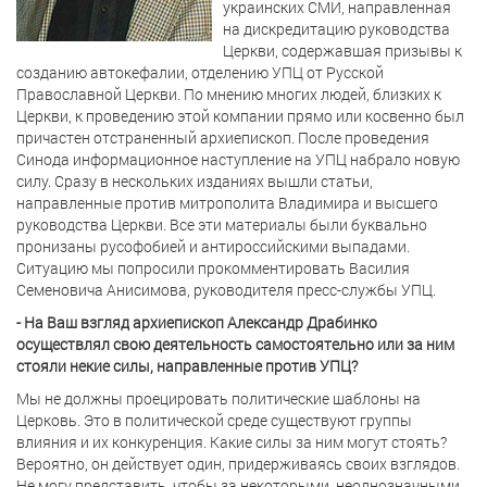
украинских СМИ, направленная
на дискредитацию руководства
Церкви, содержавшая призывы к
созданию автокефалии, отделению УПЦ от Русской
Православной Церкви. По мнению многих людей, близких к
Церкви, к проведению этой компании прямо или косвенно был
причастен отстраненный архиепископ. После проведения
Синода информационное наступление на УПЦ набрало новую
силу. Сразу в нескольких изданиях вышли статьи,
направленные против митрополита Владимира и высшего
руководства Церкви. Все эти материалы были буквально
пронизаны русофобией и антироссийскими выпадами.
Ситуацию мы попросили прокомментировать Василия
Семеновича Анисимова, руководителя пресс-службы УПЦ.
- На Ваш взгляд архиепископ Александр Драбинко
осуществлял свою деятельность самостоятельно или за ним
стояли некие силы, направленные против УПЦ?
Мы не должны проецировать политические шаблоны на
Церковь. Это в политической среде существуют группы
влияния и их конкуренция. Какие силы за ним могут стоять?
Вероятно, он действует один, придерживаясь своих взглядов.
Не могу представить, чтобы за некоторыми, неоднозначными