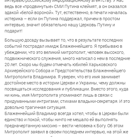
интервью российскому информационному агентству. У нас
ведь все «продвинутые» СМИ Путина клеймят, а он оказался
эдакой «белой вороной». Тут, естественно, в печати началась
истерика – если он Путина поддержал, причем в простом
интервью, значит обязательно нашу Церковь Путину и
подарит!
Большую досаду вызывает то, что в результате последних
событий пострадал имидж Блаженнейшего. Я пребываю в
убеждении, что это великий митрополит, человек высокого,
подвижнического служения, много написал о нем в последние
20 лет. Скоро мы будем отмечать юбилей Харьковского
Архиерейского Собора и Предстоятельства Блаженнейшего
Митрополита Владимира. Я уверен, что его имя занимает
достойное место в истории Церкви и Украины, чему должны
посвящаться исследования и публикации. Вместо этого, куда
ни кинь, имя Митрополита упоминают лишь в связи с
придуманными интригами, стихами владыки-секретаря. И это
довольно трагичная ситуация.
Блаженнейший Владимир всегда хотел, чтобы в Церкви были
единство и покой, чтобы ничто не мешало ей выполнять
предначертанную миссию – вести человека к Богу. Об этом
Митрополит заявил в своем последнем интервью, на этой же