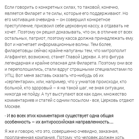
Если говорить о конкретных силах, то таковой, конечно,
является Филарет и те силы, которые его поддерживают. Но
его мотивация очевидна – он совершил конкретное
преступление, присвоил себе церковную кассу, а отдавать не
хочет. Поэтому он решил доказывать, что он, в отличие от всех
остальных, патриот, поэтому касса должна принадлежать ему.
Вот и нагнетает информационные волны. Тем более,
филаретовцы сейчас крайне напуганы тем, что митрополит
Агафангел, возможно, станет Главой Церкви. А это фигура
легендарная и крайне опасная для Филарета. Поэтому они все
и переполошились, стали вдруг страшными специалистами по
УПЦ. Вот меня заставь сказать что-нибудь об их
«серпентарии», или, например, что у униатов происходи, кто
больной, кто здоровый – я на такой шаг, не зная ситуации,
никогда не пойду. А тут выступают все как один, множество
комментариев и статей с одним посылом - все, Церковь отдают
Москве.
-
И во всех этих комментария существует одна общая
особенность – их антироссийская направленность…
Я же и говорю, что это, совершенно очевидно, заказная,
проплаченная компания. Потому, что человек должен хоть