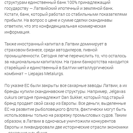
структурам единственный банк 100% принадлежащий
государству — Латвийский ипотечный и земляной банк.
Кстати, банк, который работал со стабильными показателями
прибыли. На вопрос о цене и сумме сделки скандинавы
ответили, что это конфиденциальная коммерческая
информация.
Также иностранный капитал в Латвии доминирует в
страховом бизнесе, среди автодилеров, пивной
промышленности. Сегодня легче перечислить то, что осталось
за национальным капиталом. На грани банкротства находится
старейший и единственный в Балтии металлургический
комбинат – Liepajas Metalurgs.
По указке ЕС были закрыты все сахарные заводы Латвии, а их
бренды купили скандинавские структуры. Например, Jelgavas
cukurs сегодня принадлежит Dan Sukker, который под старый
бренд продает свой сахар из Европы. Все деньги, выделенные
ЕС на развитие рыболовецкого флота, фактически могут быть
использованы только на разрезку промысловых судов. Таким
образом, в Латвии в одночасье уничтожили конкурентов
Европы и ликвидировали две исторические отрасли экономики
– сахарную и рыбную.