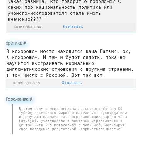
Какая разница, кто говорит о проблеме? C
каких пор национальность политика или
ученого-исследователя стала иметь
значение????
Ответить
08 мая 2013 11:04
еретикъ
#
В нехорошем месте находится ваша Латвия, ох,
в нехорошем. И там и будет сидеть, пока не
научится выстраивать нормальные
дипломатические отношения с другими странами,
в том числе с Россией. Вот так вот.
Ответить
06 мая 2013 11:39
Горожанка
#
В этом году в день легиона латышского Waffen SS
(убийц советского мирного населения) руководители
и депутаты парламента, представляющие партию Visu
Latvijai, участвовали в памятных мероприятиях в
центре Риги и в потасовках с полицией, мотивируя
свое поведение депутатской неприкосновенностью.