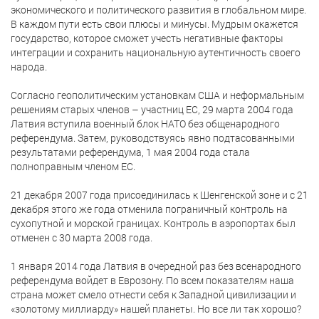
экономического и политического развития в глобальном мире.
В каждом пути есть свои плюсы и минусы. Мудрым окажется
государство, которое сможет учесть негативные факторы
интеграции и сохранить национальную аутентичность своего
народа.
Согласно геополитическим установкам США и неформальным
решениям старых членов – участниц ЕС, 29 марта 2004 года
Латвия вступила военный блок НАТО без общенародного
референдума. Затем, руководствуясь явно подтасованными
результатами референдума, 1 мая 2004 года стала
полноправным членом ЕС.
21 декабря 2007 года присоединилась к Шенгенской зоне и с 21
декабря этого же года отменила пограничный контроль на
сухопутной и морской границах. Контроль в аэропортах был
отменен с 30 марта 2008 года.
1 января 2014 года Латвия в очередной раз без всенародного
референдума войдет в Еврозону. По всем показателям наша
страна может смело отнести себя к Западной цивилизации и
«золотому миллиарду» нашей планеты. Но все ли так хорошо?