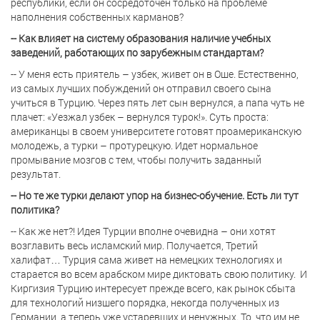
республики, если он сосредоточен только на проблеме
наполнения собственных карманов?
-- Как влияет на систему образования наличие учебных
заведений, работающих по зарубежным стандартам?
-- У меня есть приятель – узбек, живет он в Оше. Естественно,
из самых лучших побуждений он отправил своего сына
учиться в Турцию. Через пять лет сын вернулся, а папа чуть не
плачет: «Уезжал узбек – вернулся турок!». Суть проста:
американцы в своем университете готовят проамериканскую
молодежь, а турки – протурецкую. Идет нормальное
промывание мозгов с тем, чтобы получить заданный
результат.
-- Но те же турки делают упор на бизнес-обучение. Есть ли тут
политика?
-- Как же нет?! Идея Турции вполне очевидна – они хотят
возглавить весь исламский мир. Получается, Третий
халифат… Турция сама живет на немецких технологиях и
старается во всем арабском мире диктовать свою политику.
И
Киргизия Турцию интересует прежде всего, как рынок сбыта
для технологий низшего порядка, некогда полученных из
Германии, а теперь уже устаревших и ненужных. То, что им не