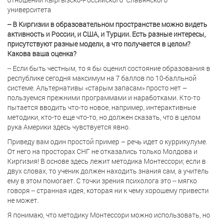
университета
-- В Киргизии в образовательном пространстве можно видеть
активность и России, и США, и Турции. Есть разные интересы,
присутствуют разные модели, а что получается в целом?
Какова ваша оценка?
-- Если быть честным, то я бы оценил состояние образования в
республике сегодня максимум на 7 баллов по 10-балльной
системе. Альтернативы «старым запасам» просто нет –
пользуемся прежними программами и наработками. Кто-то
пытается вводить что-то новое, например, интерактивные
методики, кто-то еще что-то, но должен сказать, что в целом
рука Америки здесь чувствуется явно.
Приведу вам один простой пример – речь идет о куррикулуме.
От него на просторах СНГ не отказались только Молдова и
Киргизия! В основе здесь лежит методика Монтессори; если в
двух словах, то ученик должен находить знания сам, а учитель
ему в этом помогает. С точки зрения психолога это -- мягко
говоря -- странная идея, которая ни к чему хорошему привести
не может.
Я понимаю, что методику Монтессори можно использовать, но