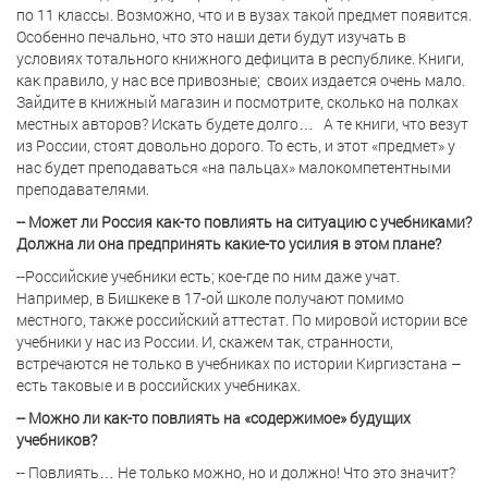
по 11 классы. Возможно, что и в вузах такой предмет появится.
Особенно печально, что это наши дети будут изучать в
условиях тотального книжного дефицита в республике. Книги,
как правило, у нас все привозные;
своих издается очень мало.
Зайдите в книжный магазин и посмотрите, сколько на полках
местных авторов? Искать будете долго…
А те книги, что везут
из России, стоят довольно дорого. То есть, и этот «предмет» у
нас будет преподаваться «на пальцах» малокомпетентными
преподавателями.
-- Может ли Россия как-то повлиять на ситуацию с учебниками?
Должна ли она предпринять какие-то усилия в этом плане?
--Российские учебники есть; кое-где по ним даже учат.
Например, в Бишкеке в 17-ой школе получают помимо
местного, также российский аттестат. По мировой истории все
учебники у нас из России. И, скажем так, странности,
встречаются не только в учебниках по истории Киргизстана –
есть таковые и в российских учебниках.
-- Можно ли как-то повлиять на «содержимое» будущих
учебников?
-- Повлиять… Не только можно, но и должно! Что это значит?