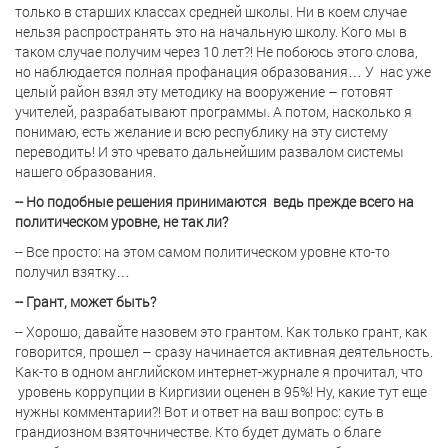
только в старших классах средней школы. Ни в коем случае
нельзя распространять это на начальную школу. Кого мы в
таком случае получим через 10 лет?! Не побоюсь этого слова,
но наблюдается полная профанация образования… У
нас уже
целый район взял эту методику на вооружение – готовят
учителей, разрабатывают программы. А потом, насколько я
понимаю, есть желание и всю республику на эту систему
переводить! И это чревато дальнейшим развалом системы
нашего образования.
-- Но подобные решения принимаются
ведь прежде всего на
политическом уровне, не так ли?
-- Все просто: на этом самом политическом уровне кто-то
получил взятку…
-- Грант, может быть?
-- Хорошо, давайте назовем это грантом. Как только грант, как
говорится, прошел – сразу начинается активная деятельность.
Как-то в одном английском интернет-журнале я прочитал, что
уровень коррупции в Киргизии оценен в 95%! Ну, какие тут еще
нужны комментарии?! Вот и ответ на ваш вопрос: суть в
грандиозном взяточничестве. Кто будет думать о благе