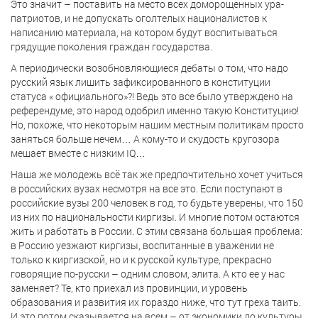
Это значит – поставить на место всех доморощенных ура-
патриотов, и не допускать оголтелых националистов к
написанию материала, на котором будут воспитываться
грядущие поколения граждан государства.
А периодически возобновляющиеся дебаты о том, что надо
русский язык лишить зафиксированного в конституции
статуса « официального»?! Ведь это все было утверждено на
референдуме, это народ одобрил именно такую Конституцию!
Но, похоже, что некоторым нашим местным политикам просто
заняться больше нечем… А кому-то и скудость кругозора
мешает вместе с низким
IQ
…
Наша же молодежь всё так же предпочтительно хочет учиться
в российских вузах несмотря на все это. Если поступают в
российские вузы 200 человек в год, то будьте уверены, что 150
из них по национальности киргизы. И многие потом остаются
жить и работать в России. С этим связана большая проблема:
в Россию уезжают киргизы, воспитанные в уважении не
только к киргизской, но и к русской культуре, прекрасно
говорящие по-русски – одним словом, элита. А кто ее у нас
заменяет? Те, кто приехал из провинции, и уровень
образования и развития их гораздо ниже, что тут греха таить.
И это потом сказывается на всем – от экономики до культуры.