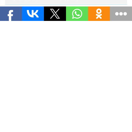
Вика
#
А что за предмет "манасоведение"? Объясните,
кто знает, страшно интересно.
1 Комментарий
18 июня 2012 10:46
Ответить
кузя
#
Есть у них такой национальный герой. Это
типа, как у нас Илья Муромец.Только вводить
такой предмет в школах -безумие. Может введем
у нас в школах "Бабка Ежкаведение" или
"Кащееведение".
Ответить
21 июня 2012 11:15
советчик
#
Россия должна активнее проявлять себя в
образовательном пространстве Киргизии. Иначе
будут проблемы как на Украине, в