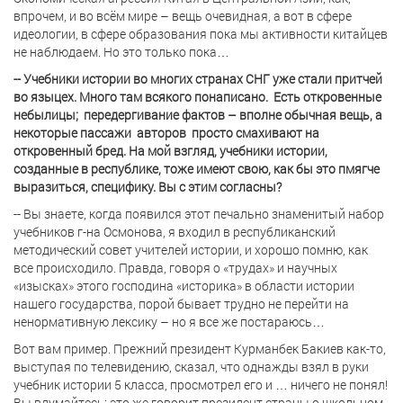
впрочем, и во всём мире – вещь очевидная, а вот в сфере
идеологии, в сфере образования пока мы активности китайцев
не наблюдаем. Но это только пока…
-- Учебники истории во многих странах СНГ уже стали притчей
во языцех. Много там всякого понаписано.
Есть откровенные
небылицы;
передергивание фактов – вполне обычная вещь, а
некоторые пассажи
авторов
просто смахивают на
откровенный бред. На мой взгляд, учебники истории,
созданные в республике, тоже имеют свою, как бы это пмягче
выразиться, специфику. Вы с этим согласны?
-- Вы знаете, когда появился этот печально знаменитый набор
учебников г-на Осмонова, я входил в республиканский
методический совет учителей истории, и хорошо помню, как
все происходило. Правда, говоря о «трудах» и научных
«изысках» этого господина «историка» в области истории
нашего государства, порой бывает трудно не перейти на
ненормативную лексику – но я все же постараюсь…
Вот вам пример. Прежний президент Курманбек Бакиев как-то,
выступая по телевидению, сказал, что однажды взял в руки
учебник истории 5 класса, просмотрел его и … ничего не понял!
Вы вдумайтесь: это же говорит президент страны о школьном