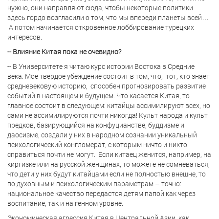
нужно, они направляют сюда, чтобы некоторые политики
здесь гордо возгласили о том, что мы впереди планеты всей…
А потом начинается откровенное лоббирование турецких
интересов.
-- Влияние Китая пока не очевидно?
-- В Университете я читаю курс истории Востока в Средние
века. Мое твердое убеждение состоит в том, что,
тот, кто знает
средневековую историю,
способен прогнозировать развитие
событий в настоящем и будущем. Что касается Китая, то
главное состоит в следующем: китайцы ассимилируют всех, но
сами не ассимилируются почти никогда! Культ народа и культ
предков, базирующийся на конфуцианстве, буддизме и
даосизме, создали у них в народном сознании уникальный
психологический конгломерат, с которым ничто и никто
справиться почти не могут.
Если китаец женится, например, на
киргизке или на русской женщинах, то можете не сомневаться,
что дети у них будут китайцами если не полностью внешне, то
по духовным и психологическим параметрам – точно:
национальное качество передастся детям папой как через
воспитание, так и на генном уровне.
Экономическая агрессия Китая в Центральной Азии, как,