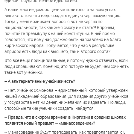
единой государственной идеологией.
А наши многие доморощенные политологи на всех углах
вещают о том, что надо создать единую киргизскую нацию.
Тогда у меня возникает вопрос: я вот не киргиз по
национальности, так как же я смогу им стать?! Впрочем,
почитайте преамбулу к нашей конституции. В ней прямо
говорится, что все у нас должно быть направлено на благо
киргизского народа. Получается, что у нас в республике
априори есть люди как высшего, так и второго сорта?!
Это все вещи принципиальные, и потому нужно отвечать, если
люди спрашивают. Конечно, это потруднее будет, чем сочинять
такие вот учебники.
-- А альтернативные учебники есть?
-- Нет. Учебник Осмонова – единственный, который утвержден
нашей Академией образования. Для издания других учебников
у государства нет ни денег, ни желания их издавать. Но люди,
способные такие учебники создать, найдутся.
-- Правда, что в скором времени в Киргизии в средних школах
появится новый предмет – «манасоведение»?
-- Манасоведение будут преподавать, как предполагается, с 5