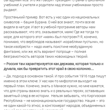
учебнике! А учителя и родители над этими учебниками просто
рыдают.
Простенький пример. Вот есть у нас один из национальных
символов – башня Бурана. О ней все знают, почти все ее
видели в натуре. И вот в учебной программе авторы нам
рассказывают, что это, оказывается, маяк! Где же тогда то
море, для которого этот «маяк» был построен?! Я, конечно,
понимаю, что верблюдов называют «кораблями пустыни», но
такое изобрести – надо иметь поистине необузданную
фантазию, или же, есть вариант попроще – полная
безграмотность авторов таких новомодных теорий.
-- Россия там характеризуется как держава, которая только и
думала, как бы превратить этот край в свою колонию…
-- Да, подход в основном такой. И про события 1916 года пишут
именно в этом ключе. У нас как-то мифология выходит на
первый план. Конечно, знать о Манасе нужно, но мне кажется,
что для страны важно знать и о реальных героях, оставивших
заметный след в ее истории.
Нельзя забывать, что Киргизская
Республика – не мононациональное государство. Нация – это
не один какой-то этнос, а конгломерат народов, объединенных