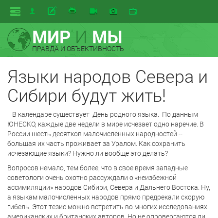
МИР
И
МЫ
ПРАВДА И ОБЪЕКТИВНОСТЬ
Языки народов Севера и
Сибири будут жить!
В календаре существует
День родного языка.
По данным
ЮНЕСКО, каждые две недели в мире исчезает одно наречие. В
России шесть десятков малочисленных народностей --
большая их часть проживает за Уралом. Как сохранить
исчезающие языки? Нужно ли вообще это делать?
Вопросов немало, тем более, что в свое время западные
советологи очень охотно рассуждали о «неизбежной
ассимиляции» народов Сибири, Севера и Дальнего Востока. Ну,
а языкам малочисленных народов прямо предрекали скорую
гибель. Этот тезис можно встретить во многих исследованиях
американских и британских авторов. Но не опровергаются ли