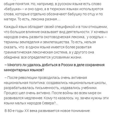
общие понятия. Но, например, в русском языке есть слово
«бабушка» -- и оно одно, а в тюркских языках используются
слова, которые отдельно обозначают бабушку по отцу и по
матери. То есть, лексика разная…
Каждый язык обладает своей спецификой и в том отношении,
что большое влияние оказывает вид деятельности. У кочевых
народов очень развита скотоводческая лексика,
у оседлых –
термины земледелия и землепашества. То есть, нельзя
сказать, что
в одном языке имеется более развитая
грамматическая лексическая система, а у другого она
обеднена: все определяется условиями жизни.
-- Многого ли удалось добиться в России в деле сохранения
миноритарных языков?
-- После революции проводилась очень активная
национальная политика: создавались национальные школы,
разрабатывалась письменность, издавались учебники.
Процесс шел очень активно. После войны во всем мире он
развивался медленнее. Кому-то казалось: ну, зачем нужны эти
языки малых народов Севера?...
В 80-е годы ХХ века развивается новое понимание: