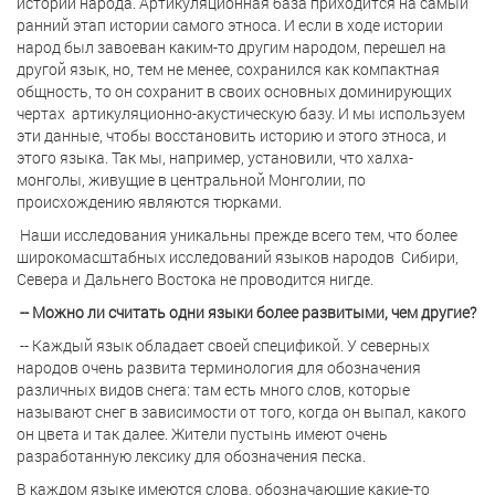
истории народа. Артикуляционная база приходится на самый
ранний этап истории самого этноса. И если в ходе истории
народ был завоеван каким-то другим народом, перешел на
другой язык, но, тем не менее, сохранился как компактная
общность, то он сохранит в своих основных доминирующих
чертах
артикуляционно-акустическую базу. И мы используем
эти данные, чтобы восстановить историю и этого этноса, и
этого языка. Так мы, например, установили, что халха-
монголы, живущие в центральной Монголии, по
происхождению являются тюрками.
Наши исследования уникальны прежде всего тем, что более
широкомасштабных исследований языков народов
Сибири,
Севера и Дальнего Востока не проводится нигде.
-- Можно ли считать одни языки более развитыми, чем другие?
-- Каждый язык обладает своей спецификой. У северных
народов очень развита терминология для обозначения
различных видов снега: там есть много слов, которые
называют снег в зависимости от того, когда он выпал, какого
он цвета и так далее. Жители пустынь имеют очень
разработанную лексику для обозначения песка.
В каждом языке имеются слова, обозначающие какие-то