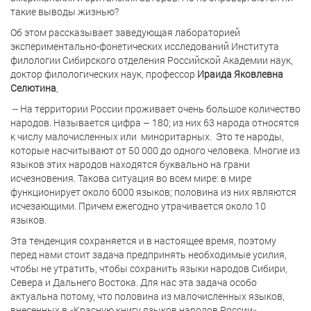
такие выводы жизнью?
Об этом рассказывает
заведующая лабораторией
экспериментально-фонетических исследований Института
филологии Сибирского отделения Российской Академии наук,
доктор филологических наук, профессор
Ираида Яковлевна
Селютина
,
-- На территории России проживает очень большое количество
народов. Называется цифра – 180; из них 63 народа относятся
к числу малочисленных или
миноритарных.
Это те народы,
которые насчитывают от 50 000 до одного человека. Многие из
языков этих народов находятся буквально на грани
исчезновения. Такова ситуация во всем мире: в мире
функционирует около 6000 языков; половина из них являются
исчезающими. Причем ежегодно утрачивается около 10
языков.
Эта тенденция сохраняется и в настоящее время, поэтому
перед нами стоит задача предпринять необходимые усилия,
чтобы не утратить, чтобы сохранить языки народов Сибири,
Севера и Дальнего Востока. Для нас эта задача особо
актуальна потому, что половина из малочисленных языков,
внесенных в «Красную книгу языков народов России»,