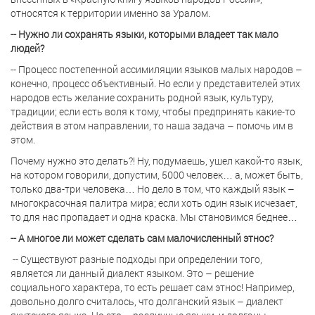
относятся к территории именно за Уралом.
-- Нужно ли сохранять языки, которыми владеет так мало
людей?
-- Процесс постепенной ассимиляции языков малых народов –
конечно, процесс объективный. Но если у представителей этих
народов есть желание сохранить родной язык, культуру,
традиции; если есть воля к тому, чтобы предпринять какие-то
действия в этом направлении, то наша задача – помочь им в
этом.
Почему нужно это делать?! Ну, подумаешь, ушел какой-то язык,
на котором говорили, допустим, 5000 человек… а, может быть,
только два-три человека… Но дело в том, что каждый язык –
многокрасочная палитра мира; если хоть один язык исчезает,
то для нас пропадает и одна краска. Мы становимся беднее…
-- А многое ли может сделать сам малочисленный этнос?
-- Существуют разные подходы при определении того,
является ли данный диалект языком. Это – решение
социального характера, то есть решает сам этнос! Например,
довольно долго считалось, что долганский язык – диалект