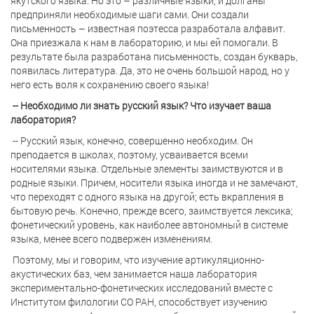
якутского языка. Но это – различные языки, и долганы
предприняли необходимые шаги сами. Они создали
письменность – известная поэтесса разработала алфавит.
Она приезжала к нам в лабораторию, и мы ей помогали. В
результате была разработана письменность, создан букварь,
появилась литература. Да, это не очень большой народ, но у
него есть воля к сохранению своего языка!
-- Необходимо ли знать русский язык? Что изучает ваша
лаборатория?
-- Русский язык, конечно, совершенно необходим. Он
преподается в школах, поэтому, усваивается всеми
носителями языка. Отдельные элементы заимствуются и в
родные языки. Причем, носители языка иногда и не замечают,
что переходят с одного языка на другой; есть вкрапления в
бытовую речь. Конечно, прежде всего, заимствуется лексика;
фонетический уровень, как наиболее автономный в системе
языка, менее всего подвержен изменениям.
Поэтому, мы и говорим, что изучение артикуляционно-
акустических баз, чем занимается наша лаборатория
экспериментально-фонетических исследований вместе с
Институтом филологии СО РАН, способствует изучению