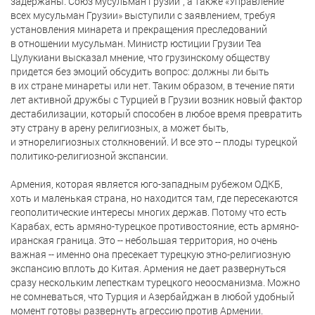
задержаны."Союз мусульман Грузии", а также «Управление
всех мусульман Грузии» выступили с заявлением, требуя
установления минарета и прекращения преследований
в отношении мусульман. Министр юстиции Грузии Теа
Цулукиани высказал мнение, что грузинскому обществу
придется без эмоций обсудить вопрос: должны ли быть
в их стране минареты или нет. Таким образом, в течение пяти
лет активной дружбы с Турцией в Грузии возник новый фактор
дестабилизации, который способен в любое время превратить
эту страну в арену религиозных, а может быть,
и этнорелигиозных столкновений. И все это -- плоды турецкой
политико-религиозной экспансии.
Армения, которая является юго-западным рубежом ОДКБ,
хоть и маленькая страна, но находится там, где пересекаются
геополитические интересы многих держав. Потому что есть
Карабах, есть армяно-турецкое противостояние, есть армяно-
иранская граница. Это -- небольшая территория, но очень
важная -- именно она пресекает турецкую этно-религиозную
экспансию вплоть до Китая. Армения не дает развернуться
сразу нескольким лепесткам турецкого неоосманизма. Можно
не сомневаться, что Турция и Азербайджан в любой удобный
момент готовы развернуть агрессию против Армении.