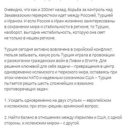
Очевидно, что как и 200лет назад, борьба за контроль над
Закавказским перекрестком идет между Россией, Турцией
и Ираном. И если Россия и Иран жизненно заинтересованы
в сохранении мира и стабильности в регионе, то Турции,
наоборот, выгодна нестабильность, которую она сеет
не только в нашем регионе.
Турция сегодня активно вовлечена в сирийский конфликт.
Нельзя забывать, какую роль Турция играла в провокации
и разжигании гражданских войн в Ливии и Египте. Для
решения ключевой для себя задачи -- превращения в центр
одновременно исламского и тюркского мира, оставаясь при
этом членом НАТО и надежным союзником США -- Турция
пытается решить шесть сложнейших и взаимно
противоречащих задач:
1. Усидеть одновременно на двух стульях — европейском
и исламском, при этом «решив» армянский вопрос.
2. Найти баланс в отношениях между Израилем и США, с одной
стороны, и исламским миром -- с другой.