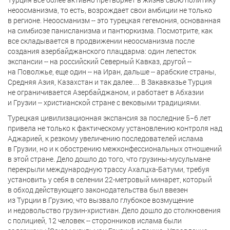
неоосманизма, то есть, возрождает свои амбиции не только
в регионе. Неоосманизм -- это турецкая гегемония, основанная
на симбиозе панисланизма и пантюркизма. Посмотрите, как
все складывается в продвижении неоосманизма после
создания азербайджанского плацдарма: один лепесток
экспансии -- на российский Северный Кавказ, другой --
на Поволжье, еще один -- на Иран, дальше -- арабские страны,
Средняя Азия, Казахстан и так далее… В Закавказье Турция
не ограничивается Азербайджаном, и работает в Абхазии
и Грузии -- христианской стране с вековыми традициями.
Турецкая цивилизационная экспансия за последние 5−6 лет
привела не только к фактическому установлению контроля над
Аджарией, к резкому увеличению последователей ислама
в Грузии, но и к обострению межконфессиональных отношений
в этой стране. Дело дошло до того, что грузины-мусульмане
перекрыли международную трассу Ахалцха-Батуми, требуя
установить у себя в селении 22-метровый минарет, который
в обход действующего законодательства был ввезен
из Турции в Грузию, что вызвало глубокое возмущение
и недовольство грузин-христиан. Дело дошло до столкновения
с полицией, 12 человек -- сторонников ислама были