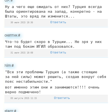
О.Р.
#
Ну а чего еще ожидать от них? Турция всегда
была ориентирована на запад, конкретно - на
Штаты, это вряд ли изменится...
Ответить
30 июля 2015 18:36
скептик
#
Что-то будет скоро в Турции... Не зря у них
там под боком ИГИЛ образовался.
Ответить
31 июля 2015 18:08
Nim
#
"Все эти проблемы Турция (а также стоящие
за ней силы) может решить, создав вокруг себя
пояс нестабильности."
вот именно этим они и занимаются!!!! очень
верно подмечено!
Ответить
03 августа 2015 11:15
starrr
#