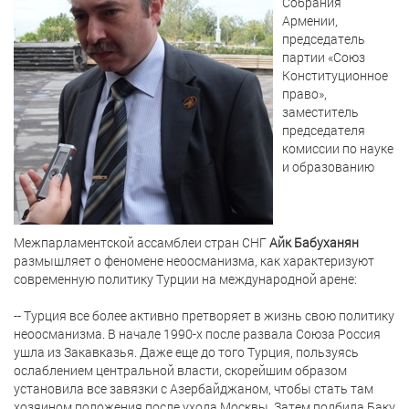
Собрания
Армении,
председатель
партии «Союз
Конституционное
право»,
заместитель
председателя
комиссии по науке
и образованию
Межпарламентской ассамблеи стран СНГ
Айк Бабуханян
размышляет о феномене неоосманизма, как характеризуют
современную политику Турции на международной арене:
-- Турция все более активно претворяет в жизнь свою политику
неоосманизма. В начале 1990-х после развала Союза Россия
ушла из Закавказья. Даже еще до того Турция, пользуясь
ослаблением центральной власти, скорейшим образом
установила все завязки с Азербайджаном, чтобы стать там
хозяином положения после ухода Москвы. Затем подбила Баку