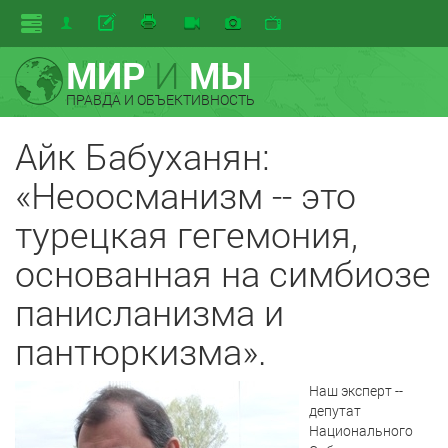
МИР
И
МЫ
ПРАВДА И ОБЪЕКТИВНОСТЬ
Айк Бабуханян:
«Неоосманизм -- это
турецкая гегемония,
основанная на симбиозе
панисланизма и
пантюркизма».
Наш эксперт --
депутат
Национального