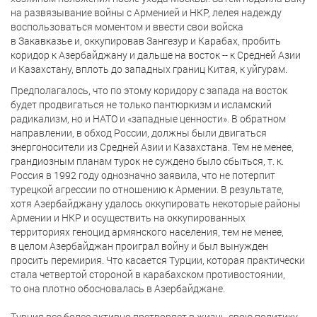
на развязывание войны с Арменией и НКР, лелея надежду
воспользоваться моментом и ввести свои войска
в Закавказье и, оккупировав Зангезур и Карабах, пробить
коридор к Азербайджану и дальше на восток -- к Средней Азии
и Казахстану, вплоть до западных границ Китая, к уйгурам.
Предполагалось, что по этому коридору с запада на восток
будет продвигаться не только пантюркизм и исламский
радикализм, но и НАТО и «западные ценности». В обратном
направлении, в обход России, должны были двигаться
энергоносители из Средней Азии и Казахстана. Тем не менее,
грандиозным планам турок не суждено было сбыться, т. к.
Россия в 1992 году однозначно заявила, что не потерпит
турецкой агрессии по отношению к Армении. В результате,
хотя Азербайджану удалось оккупировать некоторые районы
Армении и НКР и осуществить на оккупированных
территориях геноцид армянского населения, тем не менее,
в целом Азербайджан проиграл войну и был вынужден
просить перемирия. Что касается Турции, которая практически
стала четвертой стороной в карабахском противостоянии,
то она плотно обосновалась в Азербайджане.
Турция все более активно претворяет в жизнь свою политику