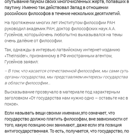
опутывание пауком своих многочисленных жертв, попавших в
паутину. Именно так действовал Запад в отношении
российских философов в течение нескольких десятилетий.
На протяжении многих лет Институтом философии РАН
руководил академик РАН, доктор философских наук А.А.
Гусейнов, которыйочень любопытно выказывался на темы
очень далёкие от философии.
Так, однажды в интервью латвийскому интернет-изданию
«TheInsider», признанному в РФ иностранным агентом,
Гусейнов заявил:
-- В том, что касается отечественной философии, мы сами суть
органы государства, мы представляем интересы государства
в области философии...
Высказывание прозвучало в материале под характерным
заголовком «От государства нам нужно одно – оставьте нас в
покое».
Если называть вещи своими именами,это означает, что
государство должно платить философам, вне зависимости от
того, какую позицию они занимают, даже если эта позиция
антигосударственная. То есть, получается, что государство, по