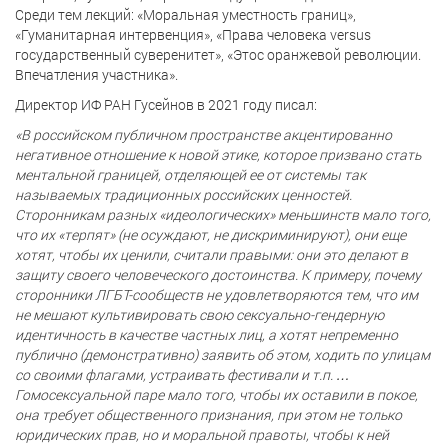
Среди тем лекций: «Моральная уместность границ»,
«Гуманитарная интервенция», «Права человека versus
государственный суверенитет», «Этос оранжевой революции.
Впечатления участника».
Директор ИФ РАН Гусейнов в 2021 году писал:
«В российском публичном пространстве акцентированно
негативное отношение к новой этике, которое призвано стать
ментальной границей, отделяющей ее от системы так
называемых традиционных российских ценностей.
Сторонникам разных «идеологических» меньшинств мало того,
что их «терпят» (не осуждают, не дискриминируют), они еще
хотят, чтобы их ценили, считали правыми: они это делают в
защиту своего человеческого достоинства. К примеру, почему
сторонники ЛГБТ-сообществ не удовлетворяются тем, что им
не мешают культивировать свою сексуально-гендерную
идентичность в качестве частных лиц, а хотят непременно
публично (демонстративно) заявить об этом, ходить по улицам
со своими флагами, устраивать фестивали и т.п. …
Гомосексуальной паре мало того, чтобы их оставили в покое,
она требует общественного признания, при этом не только
юридических прав, но и моральной правоты, чтобы к ней