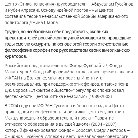
Центр «Этика ненасилия» (руководители – Абдусалам Гусейнов
и Рубен Апресян). Основу идейной программы Центра
составила теория ненасильственной борьбы американского
политолога Джина Шарпа.
Трудно, но необходимо себе представить, скольких
представителей российской научной молодёжи за прошедшие
годы смогли охмурить на основе этой теории отечественные
философские корифеи под руководством своих американских
кураторов.
Российские представительства Фонда Фулбрайта*, Фонда
Макартуров*, Фонда «Евразия»*располагались прямо в здании
ИФ РАН на Волхонке; многие проекты Института
реализовывались при поддержке этих фондов, а также Фонд
Дж. Сороса «Открытое общество»* регулярно спонсировал
деятельность Центра «Этика ненасилия» (1989-2003).
В 2004 году при ИФ РАН Гусейнов и Апресян создали Центр
прикладной и профессиональной этики. Центр осуществил
Международный образовательный проект «Развитие
этического образования в высшей школе» (2004–2007),
который финансировался Фондом Сороса*. Среди лекторов –
Смирнов, Гусейнов, Апресян и ведущие западные советологи.