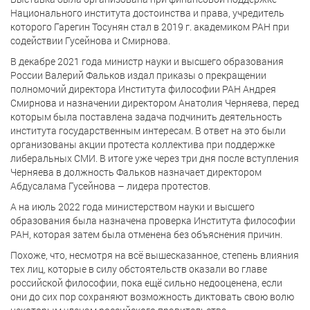
Национального института достоинства и права, учредитель
которого Гарегин Тосунян стал в 2019 г. академиком РАН при
содействии Гусейнова и Смирнова.
В декабре 2021 года министр науки и высшего образования
России Валерий Фальков издал приказы о прекращении
полномочий директора Института философии РАН Андрея
Смирнова и назначении директором Анатолия Черняева, перед
которым была поставлена задача подчинить деятельность
института государственным интересам. В ответ на это были
организованы акции протеста коллектива при поддержке
либеральных СМИ. В итоге уже через три дня после вступления
Черняева в должность Фальков назначает директором
Абдусалама Гусейнова – лидера протестов.
А на июль 2022 года министерством науки и высшего
образования была назначена проверка Института философии
РАН, которая затем была отменена без объяснения причин.
Похоже, что, несмотря на всё вышесказанное, степень влияния
тех лиц, которые в силу обстоятельств оказали во главе
российской философии, пока ещё сильно недооценена, если
они до сих пор сохраняют возможность диктовать свою волю