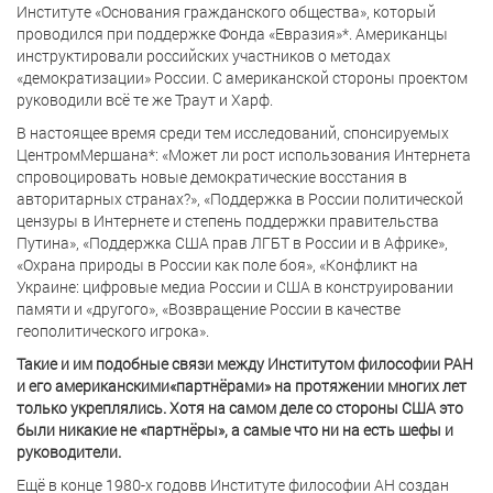
Институте «Основания гражданского общества», который
проводился при поддержке Фонда «Евразия»*. Американцы
инструктировали российских участников о методах
«демократизации» России. С американской стороны проектом
руководили всё те же Траут и Харф.
В настоящее время среди тем исследований, спонсируемых
ЦентромМершана*: «Может ли рост использования Интернета
спровоцировать новые демократические восстания в
авторитарных странах?», «Поддержка в России политической
цензуры в Интернете и степень поддержки правительства
Путина», «Поддержка США прав ЛГБТ в России и в Африке»,
«Охрана природы в России как поле боя», «Конфликт на
Украине: цифровые медиа России и США в конструировании
памяти и «другого», «Возвращение России в качестве
геополитического игрока».
Такие и им подобные связи между Институтом философии РАН
и его американскими«партнёрами» на протяжении многих лет
только укреплялись. Хотя на самом деле со стороны США это
были никакие не «партнёры», а самые что ни на есть шефы и
руководители.
Ещё в конце 1980-х годовв Институте философии АН создан