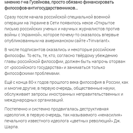
мнению г-на Гусейнова, просто обязано финансировать
философов-антигосударственников...
Сразу после начала российской специальной военной
операции на Украине в Сети появилось некое «Открытое
письмо российских ученых и научных журналистов против
войны с Украиной», которое почему-то оказалось впервые
опубликованным на американском сайте «T-invariant».
В числе подписантов оказались и некоторые российские
философы. То есть, те, кто, согласно твёрдому убеждению
главы российской философии, должен быть напрочь оторван
от «российского государства» и заниматься только
философскими проблемами.
Ещё с конца 80-х годов прошлого века философия в России, как
и многие другие, в первую очередь, общественные науки,
обслуживает запросы иностранных неправительственных и
международных организаций.
Постепенно и системно продвигалась деструктивная
идеология, в первую очередь, так называемого «ненасилия»
печального известного идеолога «цветных революций» Дж.
Шарпа.