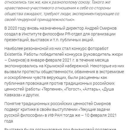
относились так же, как к разнополому союзу. Такого же
нравственно-участливого отношения к себе со стороны
общества ожидают, требуют люди, экспериментирующие со
своей гендерной принадлежностью».
В 2020 году вновь назначенный директор Андрей Смирнов
создал в Институте философии PR-отдел для организации
презентаций, выставок и т.п. публичных акций.
Наиболее резонансной из них стал конкурс фоторабот
Existentia. Работы победителей конкурса (руководитель жюри
– Смирнов) в январе-феврале 2021 г. в течение месяца
экспонировались на Крымской набережной. Некоторые из них
вызвали протесты общественности, обвинения в экстремизме
и оскорблении чувств верующих, были расценены как
публичная провокация против традиционных российских
ценностей (работы «Терпение», «Погост», «Алтарь», «Душа
Кавказа» и других.
Понятие традиционных российских ценностей Смирнов
подверг критике в своём выступлении «Текущие задачи
русской философии» в ИФ РАН тогда же – 10 февраля 2021
года
Выставка была организована при финансовой поддержке