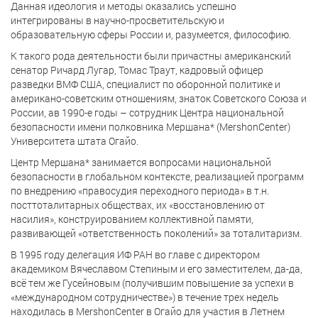
Данная идеология и методы оказались успешно
интегрированы в научно-просветительскую и
образовательную сферы России и, разумеется, философию.
К такого рода деятельности были причастны американский
сенатор Ричард Лугар, Томас Траут, кадровый офицер
разведки ВМФ США, специалист по оборонной политике и
американо-советским отношениям, знаток Советского Союза и
России, ав 1990-е годы – сотрудник Центра национальной
безопасности имени полковника Мершана* (MershonCenter)
Университета штата Огайо.
Центр Мершана* занимается вопросами национальной
безопасности в глобальном контексте, реализацией программ
по внедрению «правосудия переходного периода» в т.н.
посттоталитарных обществах, их «восстановлению от
насилия», конструированием коллективной памяти,
развивающей «ответственность поколений» за тоталитаризм.
В 1995 году делегация ИФ РАН во главе с директором
академиком Вячеславом Степиным и его заместителем, да-да,
всё тем же Гусейновым (получившим повышение за успехи в
«международном сотрудничестве») в течение трех недель
находилась в MershonCenter в Огайо для участия в Летнем