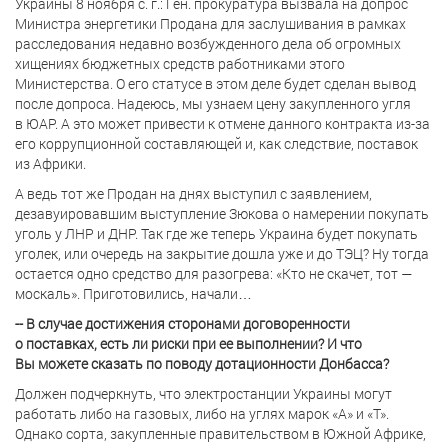
Украины 8 ноября с. г.: Ген. прокуратура вызвала на допрос
Министра энергетики Продана для заслушивания в рамках
расследования недавно возбужденного дела об огромных
хищениях бюджетных средств работниками этого
Министерства. О его статусе в этом деле будет сделан вывод
после допроса. Надеюсь, мы узнаем цену закупленного угля
в ЮАР. А это может привести к отмене данного контракта из-за
его коррупционной составляющей и, как следствие, поставок
из Африки.
А ведь тот же Продан на днях выступил с заявлением,
дезавуировавшим выступление Зюкова о намерении покупать
уголь у ЛНР и ДНР. Так где же теперь Украина будет покупать
уголек, или очередь на закрытие дошла уже и до ТЭЦ? Ну тогда
остается одно средство для разогрева: «Кто не скачет, тот —
москаль». Приготовились, начали…
-- В случае достижения сторонами договоренности
о поставках, есть ли риски при ее выполнении? И что
Вы можете сказать по поводу дотационности Донбасса?
Должен подчеркнуть, что электростанции Украины могут
работать либо на газовых, либо на углях марок «А» и «Т».
Однако сорта, закупленные правительством в Южной Африке,