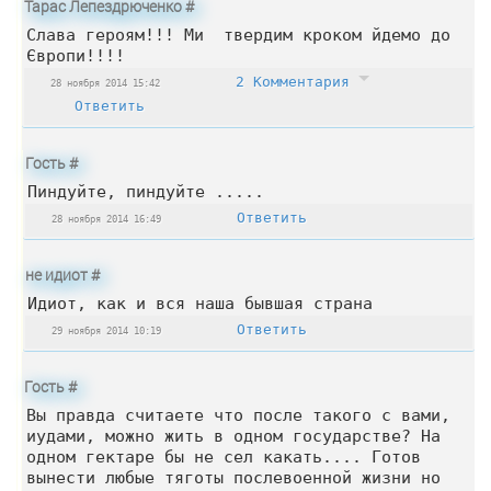
Тарас Лепездрюченко
#
Слава героям!!! Ми твердим кроком йдемо до
Європи!!!!
2 Комментария
28 ноября 2014 15:42
Ответить
Гость
#
Пиндуйте, пиндуйте .....
Ответить
28 ноября 2014 16:49
не идиот
#
Идиот, как и вся наша бывшая страна
Ответить
29 ноября 2014 10:19
Гость
#
Вы правда считаете что после такого с вами,
иудами, можно жить в одном государстве? На
одном гектаре бы не сел какать.... Готов
вынести любые тяготы послевоенной жизни но