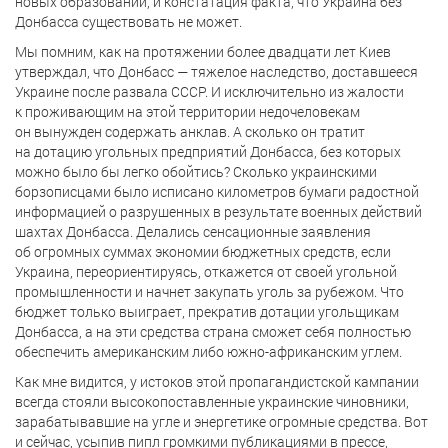
новых образований, и констатация факта, что Украина без
Донбасса существовать не может.
Мы помним, как на протяжении более двадцати лет Киев
утверждал, что Донбасс — тяжелое наследство, доставшееся
Украине после развала СССР. И исключительно из жалости
к проживающим на этой территории недочеловекам
он вынужден содержать анклав. А сколько он тратит
на дотацию угольных предприятий Донбасса, без которых
можно было бы легко обойтись? Сколько украинскими
борзописцами было исписано километров бумаги радостной
информацией о разрушенных в результате военных действий
шахтах Донбасса. Делались сенсационные заявления
об огромных суммах экономии бюджетных средств, если
Украина, переориентируясь, откажется от своей угольной
промышленности и начнет закупать уголь за рубежом. Что
бюджет только выиграет, прекратив дотации угольщикам
Донбасса, а на эти средства страна сможет себя полностью
обеспечить американским либо южно-африканским углем.
Как мне видится, у истоков этой пропагандистской кампании
всегда стояли высокопоставленные украинские чиновники,
зарабатывавшие на угле и энергетике огромные средства. Вот
и сейчас, усыпив пипл громкими публикациями в прессе,