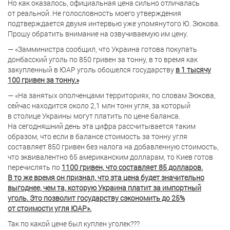
Но как оказалось, официальная цена сильно отличалась
от реальной. Не голословность моего утверждения
подтверждается двумя интервью уже упомянутого Ю. Зюкова.
Прошу обратить внимание на озвучиваемую им цену.
— «
Замминистра сообщил, что Украина готова покупать
донбасский уголь по 850 гривен за тонну, в то время как
закупленный в ЮАР уголь обошелся государству
в 1 тысячу
100 гривен за тонну.»
— «На занятых ополченцами территориях, по словам Зюкова,
сейчас находится около 2,1 млн тонн угля, за который
в столице Украины могут платить по цене баланса.
На сегодняшний день эта цифра рассчитывается таким
образом, что если в балансе стоимость за тонну угля
составляет 850 гривен без налога на добавленную стоимость,
что эквивалентно 65 американским долларам, то Киев готов
перечислять по
1100 гривен, что составляет 85 долларов.
В то же время он признал, что эта цена будет значительно
выгоднее, чем та, которую Украина платит за импортный
уголь. Это позволит государству сэкономить до 25%
от стоимости угля ЮАР».
Так по какой цене был куплен уголек???