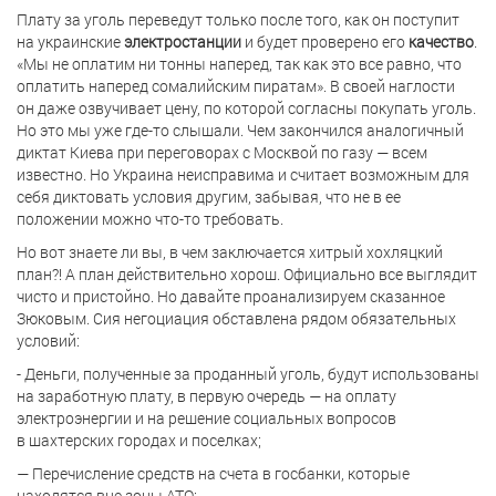
Плату за уголь переведут только после того, как он поступит
на украинские
электростанции
и будет проверено его
качество
.
«Мы не оплатим ни тонны наперед, так как это все равно, что
оплатить наперед сомалийским пиратам». В своей наглости
он даже озвучивает цену, по которой согласны покупать уголь.
Но это мы уже где-то слышали. Чем закончился аналогичный
диктат Киева при переговорах с Москвой по газу — всем
известно. Но Украина неисправима и считает возможным для
себя диктовать условия другим, забывая, что не в ее
положении можно что-то требовать.
Но вот знаете ли вы, в чем заключается хитрый хохляцкий
план?! А план действительно хорош. Официально все выглядит
чисто и пристойно. Но давайте проанализируем сказанное
Зюковым. Сия негоциация обставлена рядом обязательных
условий:
-
Деньги, полученные за проданный уголь, будут использованы
на заработную плату, в первую очередь — на оплату
электроэнергии и на решение социальных вопросов
в шахтерских городах и поселках;
— Перечисление средств на счета в госбанки, которые
находятся вне зоны АТО;