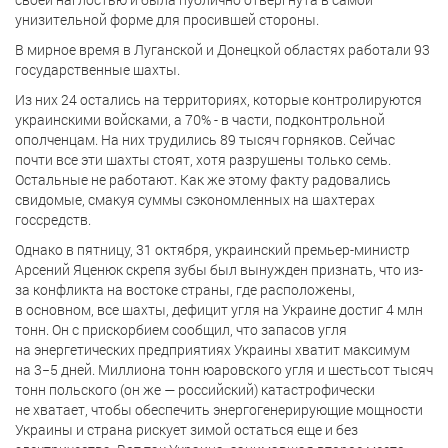
унизительной форме для просившей стороны.
В мирное время в Луганской и Донецкой областях работали 93
государственные шахты.
Из них 24 остались на территориях, которые контролируются
украинскими войсками, а 70% - в части, подконтрольной
ополченцам. На них трудились 89 тысяч горняков. Сейчас
почти все эти шахты стоят, хотя разрушены только семь.
Остальные не работают. Как же этому факту радовались
свидомые, смакуя суммы сэкономленных на шахтерах
госсредств.
Однако в
пятницу, 31 октября, украинский премьер-министр
Арсений Яценюк скрепя зубы был вынужден признать, что из-
за конфликта на востоке страны, где расположены,
в основном, все шахты, дефицит угля на Украине достиг 4 млн
тонн. Он с прискорбием сообщил, что запасов угля
на энергетических предприятиях Украины хватит максимум
на 3−5 дней. Миллиона тонн юаровского угля и шестьсот тысяч
тонн польского (он же — российский) катастрофически
не хватает, чтобы обеспечить энергогенерирующие мощности
Украины и страна рискует зимой остаться еще и без