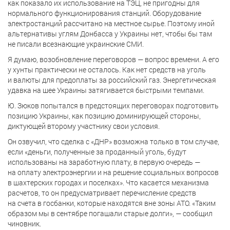
как показало их использование на ТЭЦ, не пригодны для
нормального функционирования станций. Оборудование
электростанций рассчитано на местное сырье. Поэтому иной
альтернативы углям Донбасса у Украины нет, чтобы бы там
не писали всезнающие украинские СМИ.
Я думаю, возобновление переговоров — вопрос времени. А его
у хунты практически не осталось. Как нет средств на уголь
и валюты для предоплаты за российский газ. Энергетическая
удавка на шее Украины затягивается быстрыми темпами.
Ю. Зюков попытался в предстоящих переговорах подготовить
позицию Украины, как позицию доминирующей стороны,
диктующей второму участнику свои условия.
Он озвучил, что сделка с «ДНР» возможна только в том случае,
если «деньги, полученные за проданный уголь, будут
использованы на заработную плату, в первую очередь —
на оплату электроэнергии и на решение социальных вопросов
в шахтерских городах и поселках». Что касается механизма
расчетов, то он предусматривает перечисление средств
на счета в госбанки, которые находятся вне зоны АТО. «Таким
образом мы в сентябре погашали старые долги», — сообщил
чиновник.