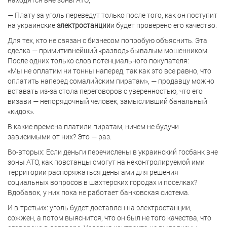
—
Плату за уголь переведут только после того, как он поступит
на украинские
электростанции
и будет проверено его качество.
Для тех, кто не связан с бизнесом попробую объяснить. Эта
сделка — примитивнейший «развод» бывалым мошенником.
После одних только слов потенциального покупателя:
«Мы не оплатим ни тонны наперед, так как это все равно, что
оплатить наперед сомалийским пиратам», — продавцу можно
вставать из-за стола переговоров с уверенностью, что его
визави — непорядочный человек, замысливший банальный
«кидок».
В какие времена платили пиратам, ничем не будучи
зависимыми от них? Это — раз.
Во-вторых: Если деньги перечислены в украинский госбанк вне
зоны АТО, как повстанцы смогут на неконтролируемой ими
территории распоряжаться деньгами для решения
социальных вопросов в шахтерских городах и поселках?
Вдобавок, у них пока не работает банковская система.
И в-третьих: уголь будет доставлен на электростанции,
сожжен, а потом выяснится, что он был не того качества, что