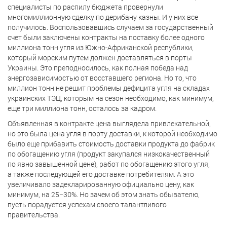
специалисты по распилу бюджета провернули
многомиллионную сделку по дерибану казны. И у них все
получилось. Воспользовавшись случаем за государственный
счет были заключены контракты на поставку более одного
миллиона тонн угля из Южно-Африканской республики,
который морским путем должен доставляться в порты
Украины. Это преподносилось, как полная победа над
энергозависимостью от восставшего региона. Но то, что
миллион тонн не решит проблемы дефицита угля на складах
украинских ТЭЦ, которым на сезон необходимо, как минимум,
еще три миллиона тонн, осталось за кадром.
Объявленная в контракте цена выглядела привлекательной,
но это была цена угля в порту доставки, к которой необходимо
было еще прибавить стоимость доставки продукта до фабрик
по обогащению угля (продукт закупался низкокачественный
по явно завышенной цене), работ по обогащению этого угля,
а также последующей его доставке потребителям. А это
увеличивало задекларированную официально цену, как
минимум, на 25−30%. Но зачем об этом знать обывателю,
пусть порадуется успехам своего талантливого
правительства.