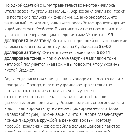
Но одной сделкой с ЮАР правительство не ограничилось.
Стали завозить уголь из Польши. Вернее заключили контракт
на поставку с польскими фирмами. Однако оказалось, что
завозимый поляками уголь имеет российское происхождение
и добывается в Кузбассе. Выяснилась и цена поставки этого
угля энергогенерирующим предприятиям Украины —
96
долларов США за тонну
. Хотя на сегодняшний день российские
фирмы готовы поставлять уголь из Кузбасса за
85−90
долларов за тонну
. Считать умеете: разница от
6 до 11
долларов на тонне
. А при объеме закупки в миллион тонн
неплохой получается «навар». А вы говорите, что у Украины
пустой бюджет.
Ведь когда зима начинает дышать холодом в лицо, то деньги
находятся. Правда, вначале украинское правительство
попыталось на халяву получить уголь у своего
стратегического партнера — правительства Польши
(за десятилетия привыкли у России получать энергоносители
в долг, или воровать путем несанкционированного отбора
из газовой трубы). Но они забыли, что в Европе главенствует
принцип «Дружба дружбой, а денежки врозь». Поэтому
просьба незалежников оскорбила вельмошановнэ панство
своей наглостью и была публично отвергнута в самой