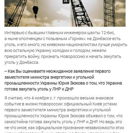
Интервью с бывшим главным инженером шахты 12-бис,
а ныне ополченцем с позывным «Горняк»: на Донбассе есть
уголь, и его много, но киевским националистам лучше уморить
всю остальную Украину холодом и голодом, нежели
прекратить войну, признать Новороссию и начать закупать
уголь у Донбасса.
-- Как Вы оцениваете неожиданное заявление
первого
заместителя министра энергетики и угольной
промышленности Украины Юрия Зюкова о том, что Украина
готова закупать уголь у ЛНР и ДНР
Я считаю, что 4 ноября с. г. произошло весьма знаковое
событие в жизни Новороссии: официальный Киев устами
первого заместителя министра энергетики и угольной
промышленности Украины Юрия Зюкова объявил о том, что
самостийна готова закупать уголь у ЛНР и ДНР. Но ведь это
не что иное, как официальное признание независимости этих